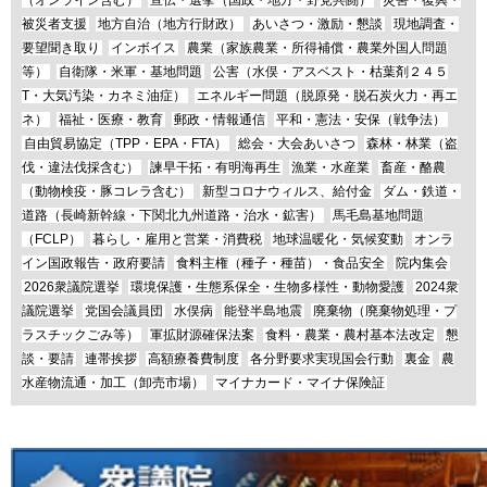
被災者支援
地方自治（地方行財政）
あいさつ・激励・懇談
現地調査・
要望聞き取り
インボイス
農業（家族農業・所得補償・農業外国人問題
等）
自衛隊・米軍・基地問題
公害（水俣・アスベスト・枯葉剤２４５
T・大気汚染・カネミ油症）
エネルギー問題（脱原発・脱石炭火力・再エ
ネ）
福祉・医療・教育
郵政・情報通信
平和・憲法・安保（戦争法）
自由貿易協定（TPP・EPA・FTA）
総会・大会あいさつ
森林・林業（盗
伐・違法伐採含む）
諫早干拓・有明海再生
漁業・水産業
畜産・酪農
（動物検疫・豚コレラ含む）
新型コロナウィルス、給付金
ダム・鉄道・
道路（長崎新幹線・下関北九州道路・治水・鉱害）
馬毛島基地問題
（FCLP）
暮らし・雇用と営業・消費税
地球温暖化・気候変動
オンラ
イン国政報告・政府要請
食料主権（種子・種苗）・食品安全
院内集会
2026衆議院選挙
環境保護・生態系保全・生物多様性・動物愛護
2024衆
議院選挙
党国会議員団
水俣病
能登半島地震
廃棄物（廃棄物処理・プ
ラスチックごみ等）
軍拡財源確保法案
食料・農業・農村基本法改定
懇
談・要請
連帯挨拶
高額療養費制度
各分野要求実現国会行動
裏金
農
水産物流通・加工（卸売市場）
マイナカード・マイナ保険証