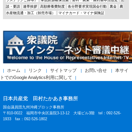
ラスチックごみ等）
軍拡財源確保法案
食料・農業・農村基本法改定
懇
談・要請
連帯挨拶
高額療養費制度
各分野要求実現国会行動
裏金
農
水産物流通・加工（卸売市場）
マイナカード・マイナ保険証
ホーム
リンク
サイトマップ
お問い合せ
本サイ
トでのGoogle Analytics利用に関して
日本共産党 田村たかあき事務所
国会議員団九州沖縄ブロック事務所
〒810-0022 福岡市中央区薬院3-13-12 大場ビル3階 tel：092-526-
1933 fax：092-526-1802