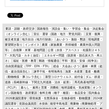
要請・請願・政府交渉
国政報告・演説会・集い・学習会・集会・決起集会
（オンライン含む）
宣伝・選挙（国政・地方・野党共闘）
災害・復興・
被災者支援
地方自治（地方行財政）
あいさつ・激励・懇談
現地調査・
要望聞き取り
インボイス
農業（家族農業・所得補償・農業外国人問題
等）
自衛隊・米軍・基地問題
公害（水俣・アスベスト・枯葉剤２４５
T・大気汚染・カネミ油症）
エネルギー問題（脱原発・脱石炭火力・再エ
ネ）
福祉・医療・教育
郵政・情報通信
平和・憲法・安保（戦争法）
自由貿易協定（TPP・EPA・FTA）
総会・大会あいさつ
森林・林業（盗
伐・違法伐採含む）
諫早干拓・有明海再生
漁業・水産業
畜産・酪農
（動物検疫・豚コレラ含む）
新型コロナウィルス、給付金
ダム・鉄道・
道路（長崎新幹線・下関北九州道路・治水・鉱害）
馬毛島基地問題
（FCLP）
暮らし・雇用と営業・消費税
地球温暖化・気候変動
オンラ
イン国政報告・政府要請
食料主権（種子・種苗）・食品安全
院内集会
2026衆議院選挙
環境保護・生態系保全・生物多様性・動物愛護
2024衆
議院選挙
党国会議員団
水俣病
能登半島地震
廃棄物（廃棄物処理・プ