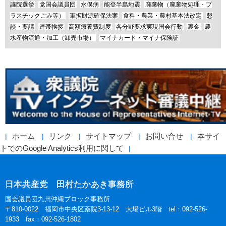
議院選挙
党国会議員団
水俣病
能登半島地震
廃棄物（廃棄物処理・プ
ラスチックごみ等）
軍拡財源確保法案
食料・農業・農村基本法改定
懇
談・要請
連帯挨拶
高額療養費制度
各分野要求実現国会行動
裏金
農
水産物流通・加工（卸売市場）
マイナカード・マイナ保険証
ホーム
リンク
サイトマップ
お問い合せ
本サイ
トでのGoogle Analytics利用に関して
日本共産党 田村たかあき事務所
国会議員団九州沖縄ブロック事務所
〒810-0022 福岡市中央区薬院3-13-12 大場ビル3階 tel：092-526-
1933 fax：092-526-1802