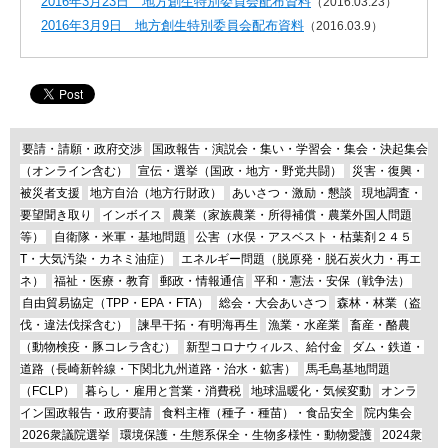
2016年3月23日 地方創生特別委員会配布資料
（2016.03.23）
2016年3月9日 地方創生特別委員会配布資料
（2016.03.9）
要請・請願・政府交渉
国政報告・演説会・集い・学習会・集会・決起集会
（オンライン含む）
宣伝・選挙（国政・地方・野党共闘）
災害・復興・
被災者支援
地方自治（地方行財政）
あいさつ・激励・懇談
現地調査・
要望聞き取り
インボイス
農業（家族農業・所得補償・農業外国人問題
等）
自衛隊・米軍・基地問題
公害（水俣・アスベスト・枯葉剤２４５
T・大気汚染・カネミ油症）
エネルギー問題（脱原発・脱石炭火力・再エ
ネ）
福祉・医療・教育
郵政・情報通信
平和・憲法・安保（戦争法）
自由貿易協定（TPP・EPA・FTA）
総会・大会あいさつ
森林・林業（盗
伐・違法伐採含む）
諫早干拓・有明海再生
漁業・水産業
畜産・酪農
（動物検疫・豚コレラ含む）
新型コロナウィルス、給付金
ダム・鉄道・
道路（長崎新幹線・下関北九州道路・治水・鉱害）
馬毛島基地問題
（FCLP）
暮らし・雇用と営業・消費税
地球温暖化・気候変動
オンラ
イン国政報告・政府要請
食料主権（種子・種苗）・食品安全
院内集会
2026衆議院選挙
環境保護・生態系保全・生物多様性・動物愛護
2024衆