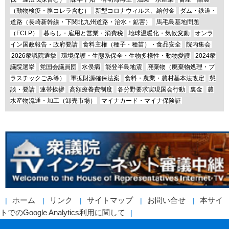
（動物検疫・豚コレラ含む）
新型コロナウィルス、給付金
ダム・鉄道・
道路（長崎新幹線・下関北九州道路・治水・鉱害）
馬毛島基地問題
（FCLP）
暮らし・雇用と営業・消費税
地球温暖化・気候変動
オンラ
イン国政報告・政府要請
食料主権（種子・種苗）・食品安全
院内集会
2026衆議院選挙
環境保護・生態系保全・生物多様性・動物愛護
2024衆
議院選挙
党国会議員団
水俣病
能登半島地震
廃棄物（廃棄物処理・プ
ラスチックごみ等）
軍拡財源確保法案
食料・農業・農村基本法改定
懇
談・要請
連帯挨拶
高額療養費制度
各分野要求実現国会行動
裏金
農
水産物流通・加工（卸売市場）
マイナカード・マイナ保険証
ホーム
リンク
サイトマップ
お問い合せ
本サイ
トでのGoogle Analytics利用に関して