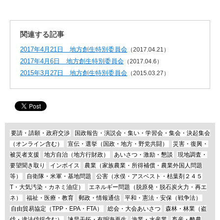
関連する記事
2017年4月21日 地方創生特別委員会
（2017.04.21）
2017年4月6日 地方創生特別委員会
（2017.04.6）
2015年3月27日 地方創生特別委員会
（2015.03.27）
要請・請願・政府交渉
国政報告・演説会・集い・学習会・集会・決起集会
（オンライン含む）
宣伝・選挙（国政・地方・野党共闘）
災害・復興・
被災者支援
地方自治（地方行財政）
あいさつ・激励・懇談
現地調査・
要望聞き取り
インボイス
農業（家族農業・所得補償・農業外国人問題
等）
自衛隊・米軍・基地問題
公害（水俣・アスベスト・枯葉剤２４５
T・大気汚染・カネミ油症）
エネルギー問題（脱原発・脱石炭火力・再エ
ネ）
福祉・医療・教育
郵政・情報通信
平和・憲法・安保（戦争法）
自由貿易協定（TPP・EPA・FTA）
総会・大会あいさつ
森林・林業（盗
伐・違法伐採含む）
諫早干拓・有明海再生
漁業・水産業
畜産・酪農