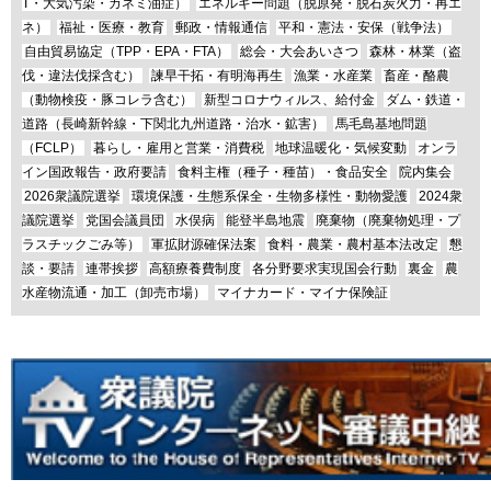
T・大気汚染・カネミ油症）
エネルギー問題（脱原発・脱石炭火力・再エ
ネ）
福祉・医療・教育
郵政・情報通信
平和・憲法・安保（戦争法）
自由貿易協定（TPP・EPA・FTA）
総会・大会あいさつ
森林・林業（盗
伐・違法伐採含む）
諫早干拓・有明海再生
漁業・水産業
畜産・酪農
（動物検疫・豚コレラ含む）
新型コロナウィルス、給付金
ダム・鉄道・
道路（長崎新幹線・下関北九州道路・治水・鉱害）
馬毛島基地問題
（FCLP）
暮らし・雇用と営業・消費税
地球温暖化・気候変動
オンラ
イン国政報告・政府要請
食料主権（種子・種苗）・食品安全
院内集会
2026衆議院選挙
環境保護・生態系保全・生物多様性・動物愛護
2024衆
議院選挙
党国会議員団
水俣病
能登半島地震
廃棄物（廃棄物処理・プ
ラスチックごみ等）
軍拡財源確保法案
食料・農業・農村基本法改定
懇
談・要請
連帯挨拶
高額療養費制度
各分野要求実現国会行動
裏金
農
水産物流通・加工（卸売市場）
マイナカード・マイナ保険証