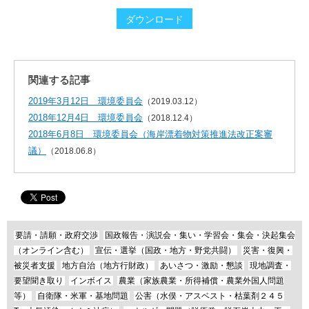
ダウンロード
関連する記事
2019年3月12日 環境委員会
（2019.03.12）
2018年12月4日 環境委員会
（2018.12.4）
2018年6月8日 環境委員会（海岸漂着物対策推進法改正案審
議）
（2018.06.8）
要請・請願・政府交渉
国政報告・演説会・集い・学習会・集会・決起集会
（オンライン含む）
宣伝・選挙（国政・地方・野党共闘）
災害・復興・
被災者支援
地方自治（地方行財政）
あいさつ・激励・懇談
現地調査・
要望聞き取り
インボイス
農業（家族農業・所得補償・農業外国人問題
等）
自衛隊・米軍・基地問題
公害（水俣・アスベスト・枯葉剤２４５