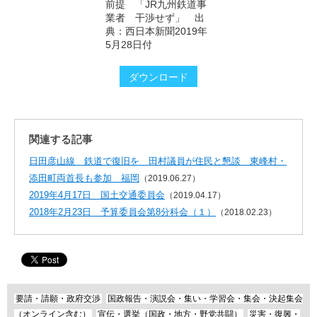
前提 「JR九州鉄道事
業者 干渉せず」 出
典：西日本新聞2019年
5月28日付
ダウンロード
関連する記事
日田彦山線 鉄道で復旧を 田村議員が住民と懇談 東峰村・
添田町両首長も参加 福岡
（2019.06.27）
2019年4月17日 国土交通委員会
（2019.04.17）
2018年2月23日 予算委員会第8分科会（１）
（2018.02.23）
要請・請願・政府交渉
国政報告・演説会・集い・学習会・集会・決起集会
（オンライン含む）
宣伝・選挙（国政・地方・野党共闘）
災害・復興・