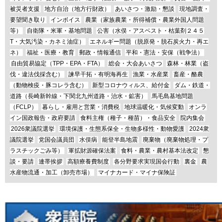
被災者支援
地方自治（地方行財政）
あいさつ・激励・懇談
現地調査・
要望聞き取り
インボイス
農業（家族農業・所得補償・農業外国人問題
等）
自衛隊・米軍・基地問題
公害（水俣・アスベスト・枯葉剤２４５
T・大気汚染・カネミ油症）
エネルギー問題（脱原発・脱石炭火力・再エ
ネ）
福祉・医療・教育
郵政・情報通信
平和・憲法・安保（戦争法）
自由貿易協定（TPP・EPA・FTA）
総会・大会あいさつ
森林・林業（盗
伐・違法伐採含む）
諫早干拓・有明海再生
漁業・水産業
畜産・酪農
（動物検疫・豚コレラ含む）
新型コロナウィルス、給付金
ダム・鉄道・
道路（長崎新幹線・下関北九州道路・治水・鉱害）
馬毛島基地問題
（FCLP）
暮らし・雇用と営業・消費税
地球温暖化・気候変動
オンラ
イン国政報告・政府要請
食料主権（種子・種苗）・食品安全
院内集会
2026衆議院選挙
環境保護・生態系保全・生物多様性・動物愛護
2024衆
議院選挙
党国会議員団
水俣病
能登半島地震
廃棄物（廃棄物処理・プ
ラスチックごみ等）
軍拡財源確保法案
食料・農業・農村基本法改定
懇
談・要請
連帯挨拶
高額療養費制度
各分野要求実現国会行動
裏金
農
水産物流通・加工（卸売市場）
マイナカード・マイナ保険証