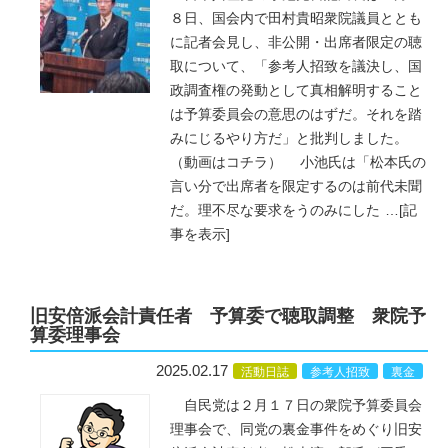
８日、国会内で田村貴昭衆院議員ととも
に記者会見し、非公開・出席者限定の聴
取について、「参考人招致を議決し、国
政調査権の発動として真相解明すること
は予算委員会の意思のはずだ。それを踏
みにじるやり方だ」と批判しました。
（動画はコチラ） 小池氏は「松本氏の
言い分で出席者を限定するのは前代未聞
だ。理不尽な要求をうのみにした
…
[記
事を表示]
旧安倍派会計責任者 予算委で聴取調整 衆院予
算委理事会
2025.02.17
活動日誌
参考人招致
裏金
自民党は２月１７日の衆院予算委員会
理事会で、同党の裏金事件をめぐり旧安