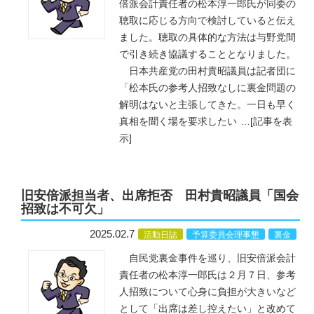
倍派会計責任者の松本淳一郎氏が同委の
聴取に応じる方向で検討していると伝え
ました。聴取の具体的な方法は与野党間
で引き続き協議することとなりました。
日本共産党の田村貴昭議員は記者団に
「松本氏の参考人招致なしに裏金問題の
解明はないと主張してきた。一日も早く
真相を聞く場を要求したい
…
[記事を表
示]
旧安倍派担当者、出席拒否 田村貴昭議員「国会
招致は不可欠」
2025.02.7
活動日誌
予算委員会理事懇
裏金
自民党裏金事件を巡り、旧安倍派会計
責任者の松本淳一郎氏は２月７日、参考
人招致について心身に負担が大きいなど
として「出席は差し控えたい」と改めて