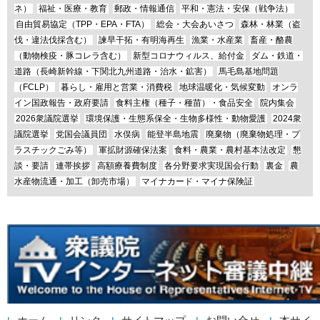
ネ）
福祉・医療・教育
郵政・情報通信
平和・憲法・安保（戦争法）
自由貿易協定（TPP・EPA・FTA）
総会・大会あいさつ
森林・林業（盗
伐・違法伐採含む）
諫早干拓・有明海再生
漁業・水産業
畜産・酪農
（動物検疫・豚コレラ含む）
新型コロナウィルス、給付金
ダム・鉄道・
道路（長崎新幹線・下関北九州道路・治水・鉱害）
馬毛島基地問題
（FCLP）
暮らし・雇用と営業・消費税
地球温暖化・気候変動
オンラ
イン国政報告・政府要請
食料主権（種子・種苗）・食品安全
院内集会
2026衆議院選挙
環境保護・生態系保全・生物多様性・動物愛護
2024衆
議院選挙
党国会議員団
水俣病
能登半島地震
廃棄物（廃棄物処理・プ
ラスチックごみ等）
軍拡財源確保法案
食料・農業・農村基本法改定
懇
談・要請
連帯挨拶
高額療養費制度
各分野要求実現国会行動
裏金
農
水産物流通・加工（卸売市場）
マイナカード・マイナ保険証