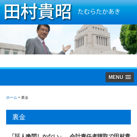
MENU
ホーム
>
裏金
裏金
「証人喚問しかない」 会計責任者聴取で田村貴