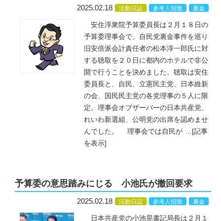
2025.02.18
活動日誌
参考人招致
裏金
安住淳衆院予算委員長は２月１８日の
予算委理事会で、自民党裏金事件を巡り
旧安倍派会計責任者の松本淳一郎氏に対
する聴取を２０日に都内のホテルで非公
開で行うことを決めました。聴取は安住
委員長と、自民、立憲民主党、日本維新
の会、国民民主党の各党理事の５人に限
定。理事会オブザーバーの日本共産党、
れいわ新選組、公明党の出席を認めませ
んでした。 理事会では自民が
…
[記事
を表示]
予算委の意思踏みにじる 小池氏が撤回要求
2025.02.18
活動日誌
参考人招致
裏金
日本共産党の小池晃書記局長は２月１