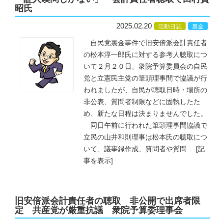
昭氏
2025.02.20
活動日誌
裏金
自民党裏金事件で旧安倍派会計責任者
の松本淳一郎氏に対する参考人聴取につ
いて２月２０日、衆院予算委員会の自民
党と立憲民主党の筆頭理事間で協議が行
われましたが、自民が聴取日時・場所の
非公表、質問者制限などに固執したた
め、新たな日程は決まりませんでした。
同日午前に行われた筆頭理事間協議で
立民の山井和則理事は松本氏の聴取につ
いて、議事録作成、質問者や質問
…
[記
事を表示]
旧安倍派会計責任者の聴取 非公開で出席者限
定 共産党が厳重抗議 衆院予算委理事会