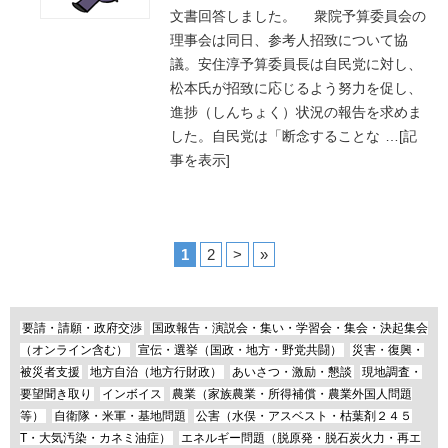
文書回答しました。 衆院予算委員会の
理事会は同日、参考人招致について協
議。安住淳予算委員長は自民党に対し、
松本氏が招致に応じるよう努力を促し、
進捗（しんちょく）状況の報告を求めま
した。自民党は「断念することな
…
[記
事を表示]
1
2
>
»
要請・請願・政府交渉
国政報告・演説会・集い・学習会・集会・決起集会
（オンライン含む）
宣伝・選挙（国政・地方・野党共闘）
災害・復興・
被災者支援
地方自治（地方行財政）
あいさつ・激励・懇談
現地調査・
要望聞き取り
インボイス
農業（家族農業・所得補償・農業外国人問題
等）
自衛隊・米軍・基地問題
公害（水俣・アスベスト・枯葉剤２４５
T・大気汚染・カネミ油症）
エネルギー問題（脱原発・脱石炭火力・再エ