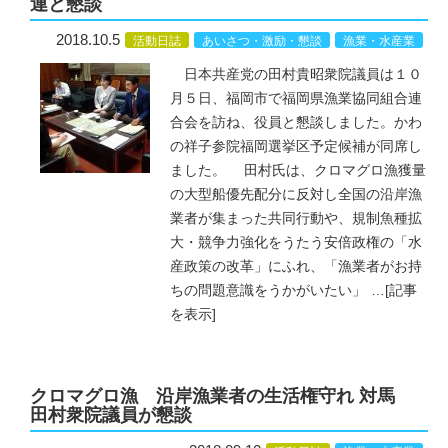
連と懇談
2018.10.5
活動日誌
あいさつ・激励・懇談
漁業・水産業
日本共産党の田村貴昭衆院議員は１０
月５日、福岡市で福岡県漁業協同組合連
合会を訪ね、役員と懇談しました。かわ
の祥子参院福岡選挙区予定候補が同席し
ました。 田村氏は、クロマグロ漁獲量
の大型船優先配分に反対し全国の沿岸漁
業者が集まった共同行動や、規制魚種拡
大・競争力強化をうたう安倍政権の「水
産政策の改革」にふれ、「漁業者がお持
ちの問題意識をうかがいたい」
…
[記事
を表示]
クロマグロ漁 沿岸漁業者の生活権守れ 対馬
田村衆院議員が懇談