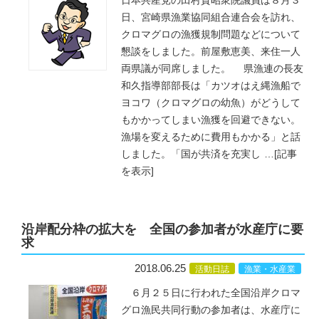
日本共産党の田村貴昭衆院議員は８月３
日、宮崎県漁業協同組合連合会を訪れ、
クロマグロの漁獲規制問題などについて
懇談をしました。前屋敷恵美、来住一人
両県議が同席しました。 県漁連の長友
和久指導部部長は「カツオはえ縄漁船で
ヨコワ（クロマグロの幼魚）がどうして
もかかってしまい漁獲を回避できない。
漁場を変えるために費用もかかる」と話
しました。「国が共済を充実し
…
[記事
を表示]
沿岸配分枠の拡大を 全国の参加者が水産庁に要
求
2018.06.25
活動日誌
漁業・水産業
６月２５日に行われた全国沿岸クロマ
グロ漁民共同行動の参加者は、水産庁に