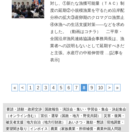
対し、①新たな漁獲可能量（ＴＡＣ）制
度の延期②小規模漁業を守るため沿岸配
分枠の拡大③産卵期のクロマグロ漁禁止
④休漁への生活支援対策――などを求め
ました。 （動画はコチラ） 二平章・
全国沿岸漁民連絡協議会事務局長は、漁
業者への説明もないとして延期すべきだ
と主張。水産庁の中裕伸管理
…
[記事を
表示]
«
<
1
2
3
4
5
6
7
8
9
10
>
»
要請・請願・政府交渉
国政報告・演説会・集い・学習会・集会・決起集会
（オンライン含む）
宣伝・選挙（国政・地方・野党共闘）
災害・復興・
被災者支援
地方自治（地方行財政）
あいさつ・激励・懇談
現地調査・
要望聞き取り
インボイス
農業（家族農業・所得補償・農業外国人問題