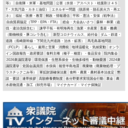
等）
自衛隊・米軍・基地問題
公害（水俣・アスベスト・枯葉剤２４５
T・大気汚染・カネミ油症）
エネルギー問題（脱原発・脱石炭火力・再エ
ネ）
福祉・医療・教育
郵政・情報通信
平和・憲法・安保（戦争法）
自由貿易協定（TPP・EPA・FTA）
総会・大会あいさつ
森林・林業（盗
伐・違法伐採含む）
諫早干拓・有明海再生
漁業・水産業
畜産・酪農
（動物検疫・豚コレラ含む）
新型コロナウィルス、給付金
ダム・鉄道・
道路（長崎新幹線・下関北九州道路・治水・鉱害）
馬毛島基地問題
（FCLP）
暮らし・雇用と営業・消費税
地球温暖化・気候変動
オンラ
イン国政報告・政府要請
食料主権（種子・種苗）・食品安全
院内集会
2026衆議院選挙
環境保護・生態系保全・生物多様性・動物愛護
2024衆
議院選挙
党国会議員団
水俣病
能登半島地震
廃棄物（廃棄物処理・プ
ラスチックごみ等）
軍拡財源確保法案
食料・農業・農村基本法改定
懇
談・要請
連帯挨拶
高額療養費制度
各分野要求実現国会行動
裏金
農
水産物流通・加工（卸売市場）
マイナカード・マイナ保険証