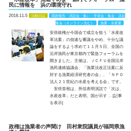
民に情報を 浜の環境守れ
2018.11.5
活動日誌
国政報告・演説会・集い・学習会・集会・決起
集会（オンライン含む）
漁業・水産業
安倍政権が今国会で成立を狙う「水産改
革法案」の拙速な審議をやめ、十分な議
論をするよう求めて１１月５日、全国の
沿岸漁民が東京都内で緊急フォーラムを
開きました。主催は、ＪＣＦＵ全国沿岸
漁民連絡協議会、「漁業法改正法案に反
対する漁業経済研究者の会」、「ＮＰＯ
法人２１世紀の水産を考える会」です。
安倍首相は、所信表明演説で「次は、
水産改革」だと表明。国が示す
…
[記事
を表示]
政権は漁業者の声聞け 田村衆院議員が福岡県漁