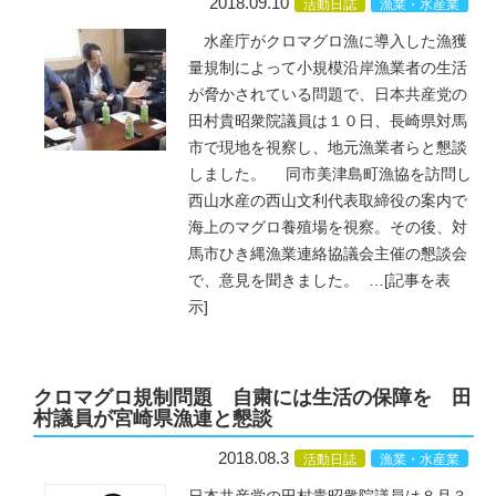
2018.09.10
活動日誌
漁業・水産業
水産庁がクロマグロ漁に導入した漁獲
量規制によって小規模沿岸漁業者の生活
が脅かされている問題で、日本共産党の
田村貴昭衆院議員は１０日、長崎県対馬
市で現地を視察し、地元漁業者らと懇談
しました。 同市美津島町漁協を訪問し
西山水産の西山文利代表取締役の案内で
海上のマグロ養殖場を視察。その後、対
馬市ひき縄漁業連絡協議会主催の懇談会
で、意見を聞きました。
…
[記事を表
示]
クロマグロ規制問題 自粛には生活の保障を 田
村議員が宮崎県漁連と懇談
2018.08.3
活動日誌
漁業・水産業