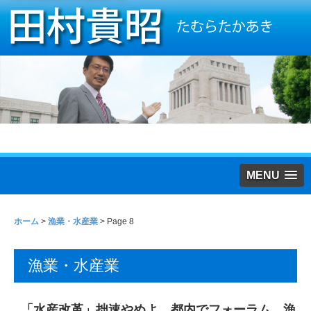
MENU
ホーム
>
漁業・水産業
> Page 8
漁業・水産業
「水産改革」拙速やめよ 都内でフォーラム 漁