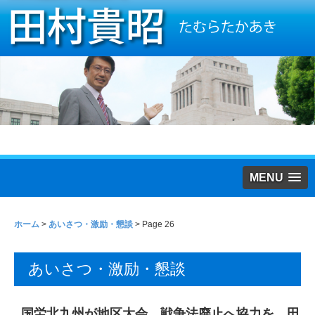
MENU
ホーム
>
あいさつ・激励・懇談
> Page 26
あいさつ・激励・懇談
国労北九州が地区大会 戦争法廃止へ協力を 田