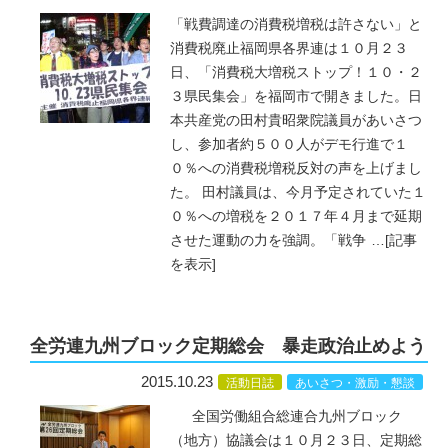
「戦費調達の消費税増税は許さない」と
消費税廃止福岡県各界連は１０月２３
日、「消費税大増税ストップ！１０・２
３県民集会」を福岡市で開きました。日
本共産党の田村貴昭衆院議員があいさつ
し、参加者約５００人がデモ行進で１
０％への消費税増税反対の声を上げまし
た。 田村議員は、今月予定されていた１
０％への増税を２０１７年４月まで延期
させた運動の力を強調。「戦争
…
[記事
を表示]
全労連九州ブロック定期総会 暴走政治止めよう
2015.10.23
活動日誌
あいさつ・激励・懇談
全国労働組合総連合九州ブロック
（地方）協議会は１０月２３日、定期総