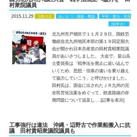
村衆院議員
2015.11.29
活動日誌
あいさつ・激励・懇談
平和・憲法・安保
（戦争法）
北九州市戸畑区で１１月２９日、国鉄労
働組合北九州地区本部の第１９回定期大
会が開かれ日本共産党の田村貴昭衆院議
員があいさつしました。 大会で、畠山岳
士委員長は「戦争法を廃止に追い込んで
いくため、思想・信条の違いを乗り越え
て協力していこう」と呼びかけました。
田村氏は、国会に出されたＪＲ九州の完
全民営化法案をめぐって、鉄道路線の存
廃問題について追及し
…
[記事を表示]
工事強行は違法 沖縄・辺野古で作業船搬入に抗
議 田村貴昭衆議院議員も