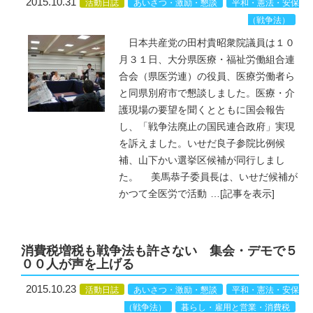
2015.10.31
活動日誌
あいさつ・激励・懇談
平和・憲法・安保
（戦争法）
日本共産党の田村貴昭衆院議員は１０
月３１日、大分県医療・福祉労働組合連
合会（県医労連）の役員、医療労働者ら
と同県別府市で懇談しました。医療・介
護現場の要望を聞くとともに国会報告
し、「戦争法廃止の国民連合政府」実現
を訴えました。いせだ良子参院比例候
補、山下かい選挙区候補が同行しまし
た。 美馬恭子委員長は、いせだ候補が
かつて全医労で活動
…
[記事を表示]
消費税増税も戦争法も許さない 集会・デモで５
００人が声を上げる
2015.10.23
活動日誌
あいさつ・激励・懇談
平和・憲法・安保
（戦争法）
暮らし・雇用と営業・消費税