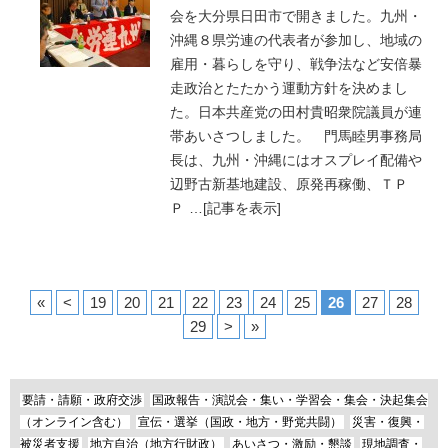
会を大分県日田市で開きました。九州・
沖縄８県労連の代表者が参加し、地域の
雇用・暮らしを守り、戦争法など安倍暴
走政治とたたかう運動方針を決めまし
た。日本共産党の田村貴昭衆院議員が連
帯あいさつしました。 門馬睦男事務局
長は、九州・沖縄にはオスプレイ配備や
辺野古新基地建設、原発再稼働、ＴＰ
Ｐ
…
[記事を表示]
«
<
19
20
21
22
23
24
25
26
27
28
29
>
»
要請・請願・政府交渉
国政報告・演説会・集い・学習会・集会・決起集会
（オンライン含む）
宣伝・選挙（国政・地方・野党共闘）
災害・復興・
被災者支援
地方自治（地方行財政）
あいさつ・激励・懇談
現地調査・