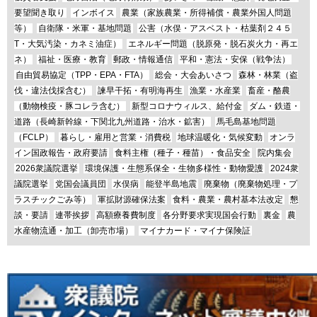
要望聞き取り
インボイス
農業（家族農業・所得補償・農業外国人問題
等）
自衛隊・米軍・基地問題
公害（水俣・アスベスト・枯葉剤２４５
T・大気汚染・カネミ油症）
エネルギー問題（脱原発・脱石炭火力・再エ
ネ）
福祉・医療・教育
郵政・情報通信
平和・憲法・安保（戦争法）
自由貿易協定（TPP・EPA・FTA）
総会・大会あいさつ
森林・林業（盗
伐・違法伐採含む）
諫早干拓・有明海再生
漁業・水産業
畜産・酪農
（動物検疫・豚コレラ含む）
新型コロナウィルス、給付金
ダム・鉄道・
道路（長崎新幹線・下関北九州道路・治水・鉱害）
馬毛島基地問題
（FCLP）
暮らし・雇用と営業・消費税
地球温暖化・気候変動
オンラ
イン国政報告・政府要請
食料主権（種子・種苗）・食品安全
院内集会
2026衆議院選挙
環境保護・生態系保全・生物多様性・動物愛護
2024衆
議院選挙
党国会議員団
水俣病
能登半島地震
廃棄物（廃棄物処理・プ
ラスチックごみ等）
軍拡財源確保法案
食料・農業・農村基本法改定
懇
談・要請
連帯挨拶
高額療養費制度
各分野要求実現国会行動
裏金
農
水産物流通・加工（卸売市場）
マイナカード・マイナ保険証