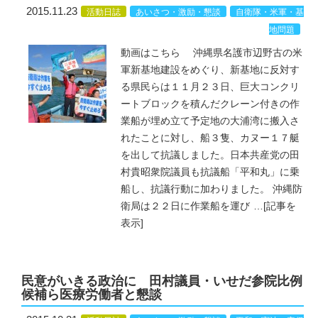
2015.11.23
活動日誌
あいさつ・激励・懇談
自衛隊・米軍・基
地問題
動画はこちら 沖縄県名護市辺野古の米
軍新基地建設をめぐり、新基地に反対す
る県民らは１１月２３日、巨大コンクリ
ートブロックを積んだクレーン付きの作
業船が埋め立て予定地の大浦湾に搬入さ
れたことに対し、船３隻、カヌー１７艇
を出して抗議しました。日本共産党の田
村貴昭衆院議員も抗議船「平和丸」に乗
船し、抗議行動に加わりました。 沖縄防
衛局は２２日に作業船を運び
…
[記事を
表示]
民意がいきる政治に 田村議員・いせだ参院比例
候補ら医療労働者と懇談