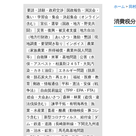
ホーム
>
田村
要請・請願・政府交渉
国政報告・演説会・
集い・学習会・集会・決起集会（オンライン
消費税分
含む）
宣伝・選挙（国政・地方・野党共
闘）
災害・復興・被災者支援
地方自治
（地方行財政）
あいさつ・激励・懇談
現
地調査・要望聞き取り
インボイス
農業
（家族農業・所得補償・農業外国人問題
等）
自衛隊・米軍・基地問題
公害（水
俣・アスベスト・枯葉剤２４５T・大気汚
染・カネミ油症）
エネルギー問題（脱原
発・脱石炭火力・再エネ）
福祉・医療・教
育
郵政・情報通信
平和・憲法・安保（戦
争法）
自由貿易協定（TPP・EPA・FTA）
総会・大会あいさつ
森林・林業（盗伐・違
法伐採含む）
諫早干拓・有明海再生
漁
業・水産業
畜産・酪農（動物検疫・豚コレ
ラ含む）
新型コロナウィルス、給付金
ダ
ム・鉄道・道路（長崎新幹線・下関北九州道
路・治水・鉱害）
馬毛島基地問題