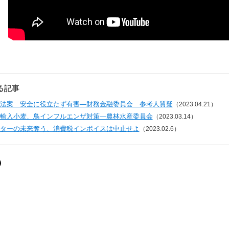
る記事
法案 安全に役立たず有害―財務金融委員会 参考人質疑
（2023.04.21）
輸入小麦、鳥インフルエンザ対策—農林水産委員会
（2023.03.14）
ターの未来奪う、消費税インボイスは中止せよ
（2023.02.6）