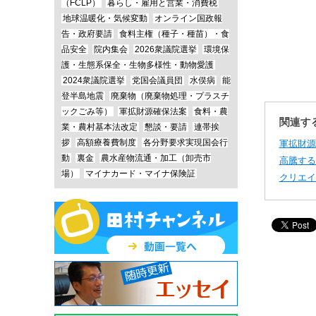
（FCLP）
暮らし・雇用と営業・消費税
地球温暖化・気候変動
オンライン国政報
告・政府要請
食料主権（種子・種苗）・食
品安全
院内集会
2026衆議院選挙
環境保
護・生態系保全・生物多様性・動物愛護
2024衆議院選挙
党国会議員団
水俣病
能
登半島地震
廃棄物（廃棄物処理・プラスチ
ックごみ等）
軍拡財源確保法案
食料・農
関連す
業・農村基本法改定
懇談・要請
連帯挨
拶
高額療養費制度
各分野要求実現国会行
軍拡財源
動
裏金
農水産物流通・加工（卸売市
高騰する
場）
マイナカード・マイナ保険証
クリエイ