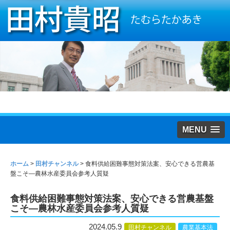
MENU
ホーム
>
田村チャンネル
>
食料供給困難事態対策法案、安心できる営農基
盤こそ―農林水産委員会参考人質疑
食料供給困難事態対策法案、安心できる営農基盤
こそ―農林水産委員会参考人質疑
2024.05.9
田村チャンネル
農業基本法