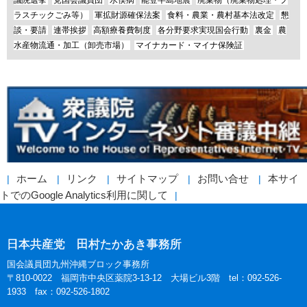
ラスチックごみ等）
軍拡財源確保法案
食料・農業・農村基本法改定
懇
談・要請
連帯挨拶
高額療養費制度
各分野要求実現国会行動
裏金
農
水産物流通・加工（卸売市場）
マイナカード・マイナ保険証
ホーム
リンク
サイトマップ
お問い合せ
本サイ
トでのGoogle Analytics利用に関して
日本共産党 田村たかあき事務所
国会議員団九州沖縄ブロック事務所
〒810-0022 福岡市中央区薬院3-13-12 大場ビル3階 tel：092-526-
1933 fax：092-526-1802