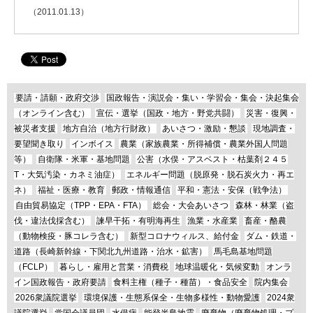
（2011.01.13）
要請・請願・政府交渉
国政報告・演説会・集い・学習会・集会・決起集会
（オンライン含む）
宣伝・選挙（国政・地方・野党共闘）
災害・復興・
被災者支援
地方自治（地方行財政）
あいさつ・激励・懇談
現地調査・
要望聞き取り
インボイス
農業（家族農業・所得補償・農業外国人問題
等）
自衛隊・米軍・基地問題
公害（水俣・アスベスト・枯葉剤２４５
T・大気汚染・カネミ油症）
エネルギー問題（脱原発・脱石炭火力・再エ
ネ）
福祉・医療・教育
郵政・情報通信
平和・憲法・安保（戦争法）
自由貿易協定（TPP・EPA・FTA）
総会・大会あいさつ
森林・林業（盗
伐・違法伐採含む）
諫早干拓・有明海再生
漁業・水産業
畜産・酪農
（動物検疫・豚コレラ含む）
新型コロナウィルス、給付金
ダム・鉄道・
道路（長崎新幹線・下関北九州道路・治水・鉱害）
馬毛島基地問題
（FCLP）
暮らし・雇用と営業・消費税
地球温暖化・気候変動
オンラ
イン国政報告・政府要請
食料主権（種子・種苗）・食品安全
院内集会
2026衆議院選挙
環境保護・生態系保全・生物多様性・動物愛護
2024衆
議院選挙
党国会議員団
水俣病
能登半島地震
廃棄物（廃棄物処理・プ