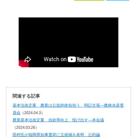
関連する記事
基本法改定案 農業は公益的使命担う 明記主張—農林水産委
員会
（2024.04.3）
農業基本法改定案 自給率向上 投げ出す―本会議
（2024.03.26）
田村氏が福岡県知事選挙に立候補を表明 公約編