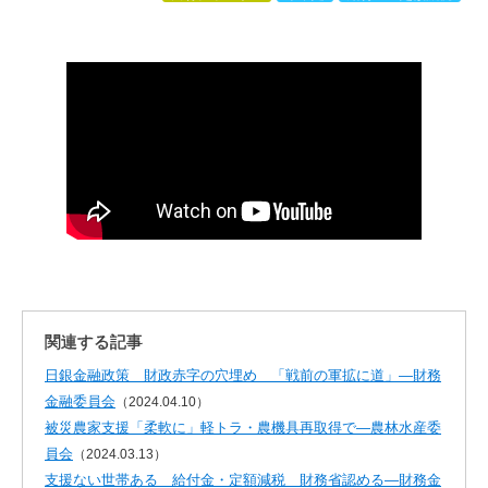
関連する記事
日銀金融政策 財政赤字の穴埋め 「戦前の軍拡に道」―財務
金融委員会
（2024.04.10）
被災農家支援「柔軟に」軽トラ・農機具再取得で―農林水産委
員会
（2024.03.13）
支援ない世帯ある 給付金・定額減税 財務省認める―財務金