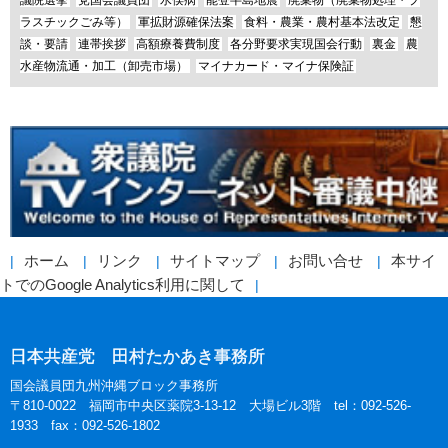
ラスチックごみ等）
軍拡財源確保法案
食料・農業・農村基本法改定
懇
談・要請
連帯挨拶
高額療養費制度
各分野要求実現国会行動
裏金
農
水産物流通・加工（卸売市場）
マイナカード・マイナ保険証
ホーム
リンク
サイトマップ
お問い合せ
本サイ
トでのGoogle Analytics利用に関して
日本共産党 田村たかあき事務所
国会議員団九州沖縄ブロック事務所
〒810-0022 福岡市中央区薬院3-13-12 大場ビル3階 tel：092-526-
1933 fax：092-526-1802