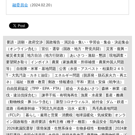
融委員会
（2024.02.20）
要請・請願・政府交渉
国政報告・演説会・集い・学習会・集会・決起集会
（オンライン含む）
宣伝・選挙（国政・地方・野党共闘）
災害・復興・
被災者支援
地方自治（地方行財政）
あいさつ・激励・懇談
現地調査・
要望聞き取り
インボイス
農業（家族農業・所得補償・農業外国人問題
等）
自衛隊・米軍・基地問題
公害（水俣・アスベスト・枯葉剤２４５
T・大気汚染・カネミ油症）
エネルギー問題（脱原発・脱石炭火力・再エ
ネ）
福祉・医療・教育
郵政・情報通信
平和・憲法・安保（戦争法）
自由貿易協定（TPP・EPA・FTA）
総会・大会あいさつ
森林・林業（盗
伐・違法伐採含む）
諫早干拓・有明海再生
漁業・水産業
畜産・酪農
（動物検疫・豚コレラ含む）
新型コロナウィルス、給付金
ダム・鉄道・
道路（長崎新幹線・下関北九州道路・治水・鉱害）
馬毛島基地問題
（FCLP）
暮らし・雇用と営業・消費税
地球温暖化・気候変動
オンラ
イン国政報告・政府要請
食料主権（種子・種苗）・食品安全
院内集会
2026衆議院選挙
環境保護・生態系保全・生物多様性・動物愛護
2024衆
議院選挙
党国会議員団
水俣病
能登半島地震
廃棄物（廃棄物処理・プ