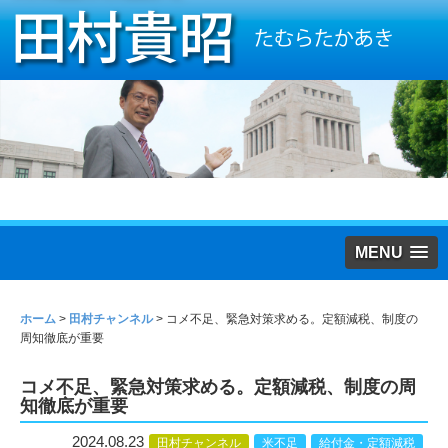
MENU
ホーム
>
田村チャンネル
>
コメ不足、緊急対策求める。定額減税、制度の
周知徹底が重要
コメ不足、緊急対策求める。定額減税、制度の周
知徹底が重要
2024.08.23
田村チャンネル
米不足
給付金・定額減税