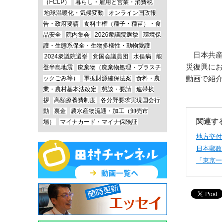
（FCLP）
暮らし・雇用と営業・消費税
地球温暖化・気候変動
オンライン国政報
告・政府要請
食料主権（種子・種苗）・食
品安全
院内集会
2026衆議院選挙
環境保
護・生態系保全・生物多様性・動物愛護
日本共産
2024衆議院選挙
党国会議員団
水俣病
能
災復興に
登半島地震
廃棄物（廃棄物処理・プラスチ
動画で紹
ックごみ等）
軍拡財源確保法案
食料・農
業・農村基本法改定
懇談・要請
連帯挨
拶
高額療養費制度
各分野要求実現国会行
動
裏金
農水産物流通・加工（卸売市
関連す
場）
マイナカード・マイナ保険証
地方交付
日本郵政
「東京一