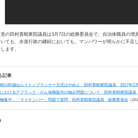
党の田村貴昭衆院議員は3月7日の総務委員会で、自治体職員の増
おいても、水道行政の継続においても、マンパワーが明らかに不足
介します。
る記事
税の削減ねらうトップランナー方式はやめよ 田村貴昭衆院議員 2017年2月
におけるアフラック・がん保険販売の独占問題について 田村貴昭衆院議員
極集中」「マイナンバー」問題で質問 田村貴昭衆院議員 総務委員会
（201