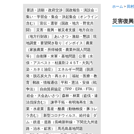
ホーム
>
田村
要請・請願・政府交渉
国政報告・演説会・
集い・学習会・集会・決起集会（オンライン
災害復興
含む）
宣伝・選挙（国政・地方・野党共
闘）
災害・復興・被災者支援
地方自治
（地方行財政）
あいさつ・激励・懇談
現
地調査・要望聞き取り
インボイス
農業
（家族農業・所得補償・農業外国人問題
等）
自衛隊・米軍・基地問題
公害（水
俣・アスベスト・枯葉剤２４５T・大気汚
染・カネミ油症）
エネルギー問題（脱原
発・脱石炭火力・再エネ）
福祉・医療・教
育
郵政・情報通信
平和・憲法・安保（戦
争法）
自由貿易協定（TPP・EPA・FTA）
総会・大会あいさつ
森林・林業（盗伐・違
法伐採含む）
諫早干拓・有明海再生
漁
業・水産業
畜産・酪農（動物検疫・豚コレ
ラ含む）
新型コロナウィルス、給付金
ダ
ム・鉄道・道路（長崎新幹線・下関北九州道
路・治水・鉱害）
馬毛島基地問題