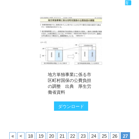
育
地方単独事業に係る市
区町村国保の公費負担
の調整 出典 厚生労
働省資料
ダウンロード
«
<
18
19
20
21
22
23
24
25
26
27