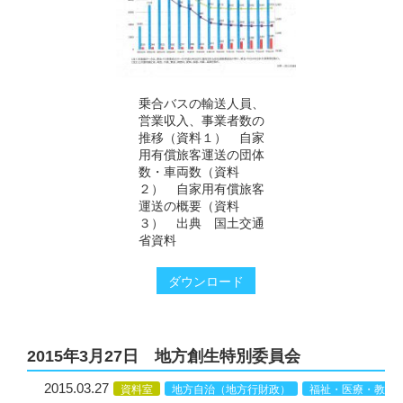
乗合バスの輸送人員、
営業収入、事業者数の
推移（資料１） 自家
用有償旅客運送の団体
数・車両数（資料
２） 自家用有償旅客
運送の概要（資料
３） 出典 国土交通
省資料
ダウンロード
2015年3月27日 地方創生特別委員会
2015.03.27
資料室
地方自治（地方行財政）
福祉・医療・教