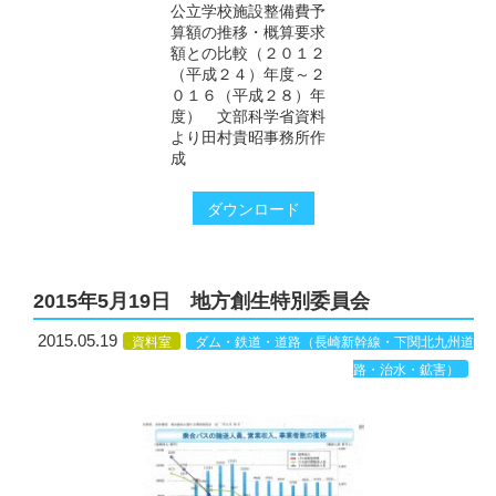
公立学校施設整備費予
算額の推移・概算要求
額との比較（２０１２
（平成２４）年度～２
０１６（平成２８）年
度） 文部科学省資料
より田村貴昭事務所作
成
ダウンロード
2015年5月19日 地方創生特別委員会
2015.05.19
資料室
ダム・鉄道・道路（長崎新幹線・下関北九州道
路・治水・鉱害）