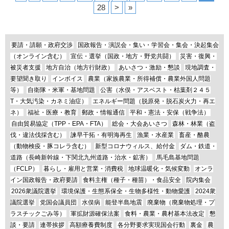
28
>
»
要請・請願・政府交渉
国政報告・演説会・集い・学習会・集会・決起集会
（オンライン含む）
宣伝・選挙（国政・地方・野党共闘）
災害・復興・
被災者支援
地方自治（地方行財政）
あいさつ・激励・懇談
現地調査・
要望聞き取り
インボイス
農業（家族農業・所得補償・農業外国人問題
等）
自衛隊・米軍・基地問題
公害（水俣・アスベスト・枯葉剤２４５
T・大気汚染・カネミ油症）
エネルギー問題（脱原発・脱石炭火力・再エ
ネ）
福祉・医療・教育
郵政・情報通信
平和・憲法・安保（戦争法）
自由貿易協定（TPP・EPA・FTA）
総会・大会あいさつ
森林・林業（盗
伐・違法伐採含む）
諫早干拓・有明海再生
漁業・水産業
畜産・酪農
（動物検疫・豚コレラ含む）
新型コロナウィルス、給付金
ダム・鉄道・
道路（長崎新幹線・下関北九州道路・治水・鉱害）
馬毛島基地問題
（FCLP）
暮らし・雇用と営業・消費税
地球温暖化・気候変動
オンラ
イン国政報告・政府要請
食料主権（種子・種苗）・食品安全
院内集会
2026衆議院選挙
環境保護・生態系保全・生物多様性・動物愛護
2024衆
議院選挙
党国会議員団
水俣病
能登半島地震
廃棄物（廃棄物処理・プ
ラスチックごみ等）
軍拡財源確保法案
食料・農業・農村基本法改定
懇
談・要請
連帯挨拶
高額療養費制度
各分野要求実現国会行動
裏金
農