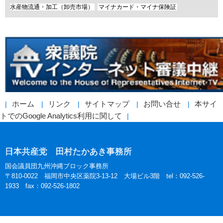
水産物流通・加工（卸売市場）
マイナカード・マイナ保険証
ホーム
リンク
サイトマップ
お問い合せ
本サイ
トでのGoogle Analytics利用に関して
日本共産党 田村たかあき事務所
国会議員団九州沖縄ブロック事務所
〒810-0022 福岡市中央区薬院3-13-12 大場ビル3階 tel：092-526-
1933 fax：092-526-1802