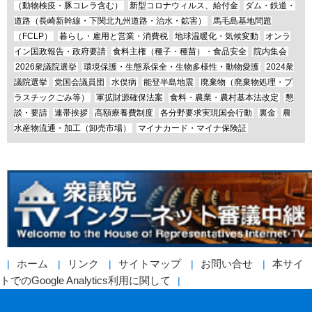
（動物検疫・豚コレラ含む）
新型コロナウィルス、給付金
ダム・鉄道・
道路（長崎新幹線・下関北九州道路・治水・鉱害）
馬毛島基地問題
（FCLP）
暮らし・雇用と営業・消費税
地球温暖化・気候変動
オンラ
イン国政報告・政府要請
食料主権（種子・種苗）・食品安全
院内集会
2026衆議院選挙
環境保護・生態系保全・生物多様性・動物愛護
2024衆
議院選挙
党国会議員団
水俣病
能登半島地震
廃棄物（廃棄物処理・プ
ラスチックごみ等）
軍拡財源確保法案
食料・農業・農村基本法改定
懇
談・要請
連帯挨拶
高額療養費制度
各分野要求実現国会行動
裏金
農
水産物流通・加工（卸売市場）
マイナカード・マイナ保険証
ホーム
リンク
サイトマップ
お問い合せ
本サイ
トでのGoogle Analytics利用に関して