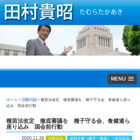
MENU
ホーム
>
活動日誌
>
種苗法改定 徹底審議を 種子守る会、食健連ら座り
込み 国会前行動
種苗法改定 徹底審議を 種子守る会、食健連ら
座り込み 国会前行動
2020.11.26
活動日誌
食料主権（種子・種苗）・食品安全