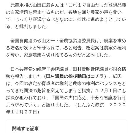
元農水相の山田正彦さんは「これまで自由だった登録品種
の自家増殖を禁止するものだ。各地を回り農家の声を聞い
て、じっくり審議するべきなのに、拙速に進めようとしてい
る」と批判しました。
全国食健連の砂山太一・全農協労連委員長は、廃案を求め
る署名が次々と寄せられていると報告。改定案は農家の権利
を奪い、家族農業を切り捨てるものだと述べました。
日本共産党の紙智子参院議員、田村貴昭衆院議員が国会情
勢を報告しました
（
田村議員の挨拶動画はコチラ
）
。紙氏
は、今回の改定が育成者の権利と農家の権利のバランスをと
ってきた同法の趣旨を変えてしまうと指摘。１２月１日にも
採決が狙われており、「国民の声に応え、十分な審議を行う
よう求めていく」と語りました。（しんぶん赤旗 ２０２０
年１１月２７日）
関連する記事