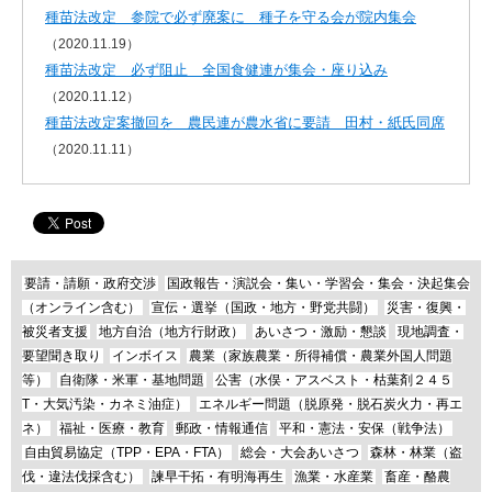
種苗法改定 参院で必ず廃案に 種子を守る会が院内集会
（2020.11.19）
種苗法改定 必ず阻止 全国食健連が集会・座り込み
（2020.11.12）
種苗法改定案撤回を 農民連が農水省に要請 田村・紙氏同席
（2020.11.11）
要請・請願・政府交渉
国政報告・演説会・集い・学習会・集会・決起集会
（オンライン含む）
宣伝・選挙（国政・地方・野党共闘）
災害・復興・
被災者支援
地方自治（地方行財政）
あいさつ・激励・懇談
現地調査・
要望聞き取り
インボイス
農業（家族農業・所得補償・農業外国人問題
等）
自衛隊・米軍・基地問題
公害（水俣・アスベスト・枯葉剤２４５
T・大気汚染・カネミ油症）
エネルギー問題（脱原発・脱石炭火力・再エ
ネ）
福祉・医療・教育
郵政・情報通信
平和・憲法・安保（戦争法）
自由貿易協定（TPP・EPA・FTA）
総会・大会あいさつ
森林・林業（盗
伐・違法伐採含む）
諫早干拓・有明海再生
漁業・水産業
畜産・酪農