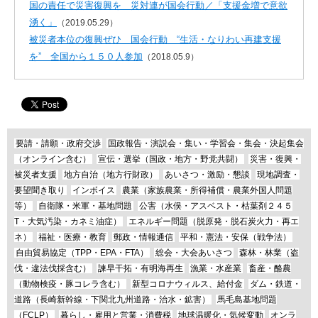
国の責任で災害復興を 災対連が国会行動／「支援金増で意欲
湧く」
（2019.05.29）
被災者本位の復興ぜひ 国会行動 “生活・なりわい再建支援
を” 全国から１５０人参加
（2018.05.9）
要請・請願・政府交渉
国政報告・演説会・集い・学習会・集会・決起集会
（オンライン含む）
宣伝・選挙（国政・地方・野党共闘）
災害・復興・
被災者支援
地方自治（地方行財政）
あいさつ・激励・懇談
現地調査・
要望聞き取り
インボイス
農業（家族農業・所得補償・農業外国人問題
等）
自衛隊・米軍・基地問題
公害（水俣・アスベスト・枯葉剤２４５
T・大気汚染・カネミ油症）
エネルギー問題（脱原発・脱石炭火力・再エ
ネ）
福祉・医療・教育
郵政・情報通信
平和・憲法・安保（戦争法）
自由貿易協定（TPP・EPA・FTA）
総会・大会あいさつ
森林・林業（盗
伐・違法伐採含む）
諫早干拓・有明海再生
漁業・水産業
畜産・酪農
（動物検疫・豚コレラ含む）
新型コロナウィルス、給付金
ダム・鉄道・
道路（長崎新幹線・下関北九州道路・治水・鉱害）
馬毛島基地問題
（FCLP）
暮らし・雇用と営業・消費税
地球温暖化・気候変動
オンラ