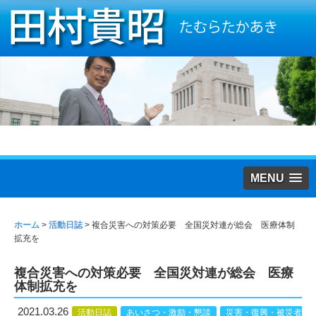
MENU
ホーム
>
活動日誌
>
複合災害への対策必要 全国災対連が総会 医療体制
拡充を
複合災害への対策必要 全国災対連が総会 医療
体制拡充を
2021.03.26
活動日誌
あいさつ・激励・懇談
災害・復興・被災者