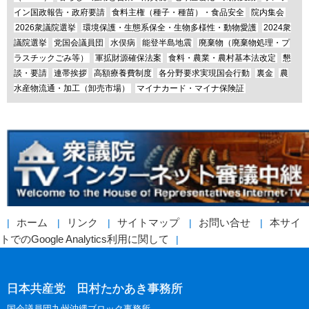
イン国政報告・政府要請
食料主権（種子・種苗）・食品安全
院内集会
2026衆議院選挙
環境保護・生態系保全・生物多様性・動物愛護
2024衆
議院選挙
党国会議員団
水俣病
能登半島地震
廃棄物（廃棄物処理・プ
ラスチックごみ等）
軍拡財源確保法案
食料・農業・農村基本法改定
懇
談・要請
連帯挨拶
高額療養費制度
各分野要求実現国会行動
裏金
農
水産物流通・加工（卸売市場）
マイナカード・マイナ保険証
ホーム
リンク
サイトマップ
お問い合せ
本サイ
トでのGoogle Analytics利用に関して
日本共産党 田村たかあき事務所
国会議員団九州沖縄ブロック事務所