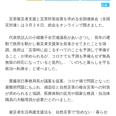
支援
災害被災者支援と災害対策改善を求める全国連絡会（全国
災対連）は３月２６日、総会をオンラインで開きました。
代表世話人の小畑雅子全労連議長があいさつし、長年の運
動で政府を動かし被災者支援策を前進させてきたことを強
調。政府は「災害時に起こるすべてのことを予測して準備す
ること」が求められるが、コロナでも予測も準備もせず無為
無策の対応になっていると批判し、「いのちと暮らしを守る
政治へ転換を」と述べました。
齋藤辰巳事務局長が議案を提案。コロナ禍で問題となった
避難所問題にもふれ、感染症と自然災害の複合災害への対策
が求められると強調。医療体制の拡充や国家公務員・自治体
職員の大幅増員が必要だとのべました。
被災者生活再建支援法を、自然災害で“住めない・暮らせ