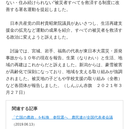
ない・住み続けられない”被災者すべてを救済する制度に改
善する署名運動を提起しました。
日本共産党の田村貴昭衆院議員があいさつし、生活再建支
援金の拡充など運動の成果を紹介。すべての被災者を救済す
る政治に変えようと訴えました。
討論では、宮城、岩手、福島の代表が東日本大震災・原発
事故から１０年の現在を報告。生業（なりわい）と生活、地
域の再建はこれからだと訴えました。新潟からは、豪雪被害
が高齢化で深刻になっており、地域を支える取り組みが強調
されました。被災地の子どもや学校支援の取り組み（全教）
など各団体が報告しました。（しんぶん赤旗 ２０２１年３
月２７日）
関連する記事
「亡国の農政」を転換 参院選へ 農民連が全国代表者会議
（2019.06.13）