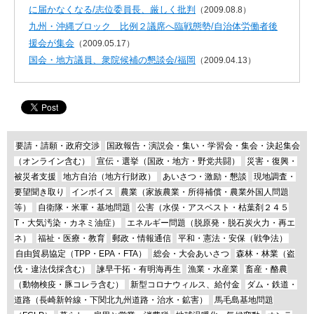
に届かなくなる/志位委員長、厳しく批判
（2009.08.8）
九州・沖縄ブロック 比例２議席へ臨戦態勢/自治体労働者後
援会が集会
（2009.05.17）
国会・地方議員、衆院候補の懇談会/福岡
（2009.04.13）
要請・請願・政府交渉
国政報告・演説会・集い・学習会・集会・決起集会
（オンライン含む）
宣伝・選挙（国政・地方・野党共闘）
災害・復興・
被災者支援
地方自治（地方行財政）
あいさつ・激励・懇談
現地調査・
要望聞き取り
インボイス
農業（家族農業・所得補償・農業外国人問題
等）
自衛隊・米軍・基地問題
公害（水俣・アスベスト・枯葉剤２４５
T・大気汚染・カネミ油症）
エネルギー問題（脱原発・脱石炭火力・再エ
ネ）
福祉・医療・教育
郵政・情報通信
平和・憲法・安保（戦争法）
自由貿易協定（TPP・EPA・FTA）
総会・大会あいさつ
森林・林業（盗
伐・違法伐採含む）
諫早干拓・有明海再生
漁業・水産業
畜産・酪農
（動物検疫・豚コレラ含む）
新型コロナウィルス、給付金
ダム・鉄道・
道路（長崎新幹線・下関北九州道路・治水・鉱害）
馬毛島基地問題