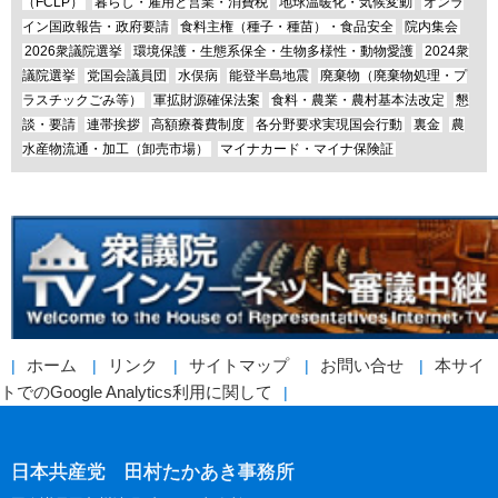
（FCLP）
暮らし・雇用と営業・消費税
地球温暖化・気候変動
オンラ
イン国政報告・政府要請
食料主権（種子・種苗）・食品安全
院内集会
2026衆議院選挙
環境保護・生態系保全・生物多様性・動物愛護
2024衆
議院選挙
党国会議員団
水俣病
能登半島地震
廃棄物（廃棄物処理・プ
ラスチックごみ等）
軍拡財源確保法案
食料・農業・農村基本法改定
懇
談・要請
連帯挨拶
高額療養費制度
各分野要求実現国会行動
裏金
農
水産物流通・加工（卸売市場）
マイナカード・マイナ保険証
ホーム
リンク
サイトマップ
お問い合せ
本サイ
トでのGoogle Analytics利用に関して
日本共産党 田村たかあき事務所