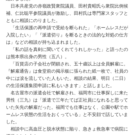
日本共産党の赤嶺政賢衆院議員、田村貴昭氏ら衆院比例候
補、仁比聡平参院議員が激励し、田村氏は専門家スタッフと
ともに相談にのりました。
「生活保護の再申請で受給を断られた」「ホームレスだが
入院したい」「『派遣切り』を断るときの法的な対処の仕方
は」などの相談が持ち込まれました。
「私の話を真剣に聞いてくれてうれしかった」と語ったの
は熊本県出身の男性（五八）。
「百貨店の子会社が閉鎖され、五十歳以上は全員解雇に。
『解雇通告』は食堂前の掲示板に張られた紙一枚で、社員の
中には涙を流していた人もいた。相談の結果、明日（二日）
の生活保護集団申請に私もいきます」と話しました。
名古屋市の派遣会社で解雇され、福岡市に仕事探しに来た
男性（三九）は「派遣で三年たてば正社員になれると思って
いた矢先の解雇だった。福岡でも仕事はなく、公園や駅でホ
ームレス状態の生活をおくっている」と不安顔で話していま
した。
相談中に高血圧と脱水状態に陥り、急きょ救急車で病院に