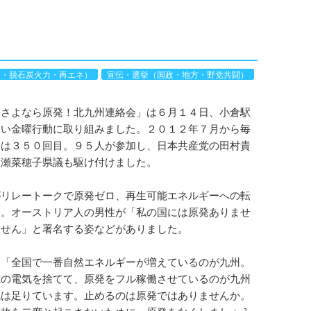
州
発・脱石炭火力・再エネ）
宣伝・選挙（国政・地方・野党共闘）
さよなら原発！北九州連絡会」は６月１４日、小倉駅
ない金曜行動に取り組みました。２０１２年７月から毎
日は３５０回目。９５人が参加し、日本共産党の田村貴
高瀬菜穂子県議も駆け付けました。
リレートークで原発ゼロ、再生可能エネルギーへの転
た。オーストリア人の男性が「私の国には原発ありませ
ません」と署名する姿などがありました。
「全国で一番自然エネルギーが増えているのが九州。
電の電気を捨てて、原発をフル稼働させているのが九州
気は足りています。止めるのは原発ではありませんか。