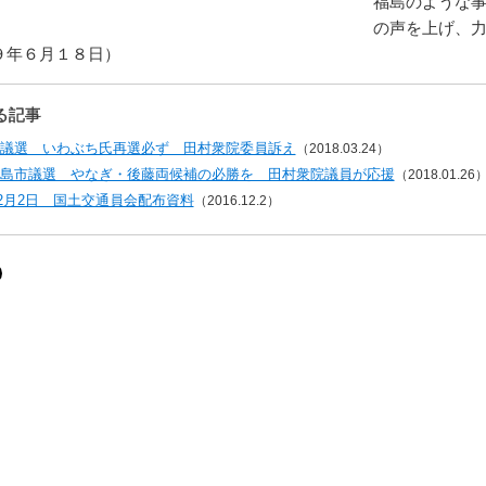
福島のような
の声を上げ、
９年６月１８日）
る記事
議選 いわぶち氏再選必ず 田村衆院委員訴え
（2018.03.24）
島市議選 やなぎ・後藤両候補の必勝を 田村衆院議員が応援
（2018.01.26
年12月2日 国土交通員会配布資料
（2016.12.2）