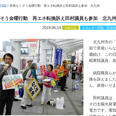
日誌
>
原発なくそう金曜行動 再エネ転換訴え田村議員も参加 北九州
そう金曜行動 再エネ転換訴え田村議員も参加 北九
2019.06.14
活動日誌
エネルギー問題（脱原
北九州市の「
前で原発いら
週続け、この
昭衆院議員、
病院職員らが
換を訴えまし
ん。原発いり
田村議員は、
その太陽光発
電力です。電