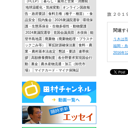
（FCLP）
暮らし・雇用と営業・消費税
地球温暖化・気候変動
オンライン国政報
告・政府要請
食料主権（種子・種苗）・食
旗 ２０１
品安全
院内集会
2026衆議院選挙
環境保
護・生態系保全・生物多様性・動物愛護
関連す
2024衆議院選挙
党国会議員団
水俣病
能
登半島地震
廃棄物（廃棄物処理・プラスチ
うきは市
ックごみ等）
軍拡財源確保法案
食料・農
福岡・糸
業・農村基本法改定
懇談・要請
連帯挨
2016
拶
高額療養費制度
各分野要求実現国会行
動
裏金
農水産物流通・加工（卸売市
場）
マイナカード・マイナ保険証