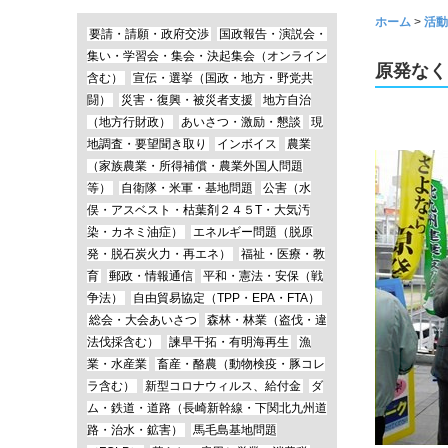
ホーム
>
活動
要請・請願・政府交渉
国政報告・演説会・
集い・学習会・集会・決起集会（オンライン
原発なく
含む）
宣伝・選挙（国政・地方・野党共
闘）
災害・復興・被災者支援
地方自治
（地方行財政）
あいさつ・激励・懇談
現
地調査・要望聞き取り
インボイス
農業
（家族農業・所得補償・農業外国人問題
等）
自衛隊・米軍・基地問題
公害（水
俣・アスベスト・枯葉剤２４５T・大気汚
染・カネミ油症）
エネルギー問題（脱原
発・脱石炭火力・再エネ）
福祉・医療・教
育
郵政・情報通信
平和・憲法・安保（戦
争法）
自由貿易協定（TPP・EPA・FTA）
総会・大会あいさつ
森林・林業（盗伐・違
法伐採含む）
諫早干拓・有明海再生
漁
業・水産業
畜産・酪農（動物検疫・豚コレ
ラ含む）
新型コロナウィルス、給付金
ダ
ム・鉄道・道路（長崎新幹線・下関北九州道
路・治水・鉱害）
馬毛島基地問題