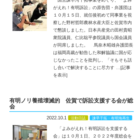
国営諫早湾干拓事業をめぐり、「よみ
がえれ！有明訴訟」の原告団・弁護団は
１０月１５日、就任後初めて同事業を視
察した野村哲郎農林水産大臣と佐賀市内
で懇談しました。日本共産党の田村貴昭
衆院議員、仁比聡平参院議員ら国会議員
が同席しました。 馬奈木昭雄弁護団長
は福岡高裁が勧告した和解協議に国が応
じなかったことを批判し、「そもそも話
し合いで解決することに尽力す
…
[記事
を表示]
有明ノリ養殖壊滅的 佐賀で訴訟支援する会が総
会
2022.10.1
活動日誌
諫早干拓・有明海再生
「よみがえれ！有明訴訟を支援する
会」は１０月１日、２０２２年度総会を