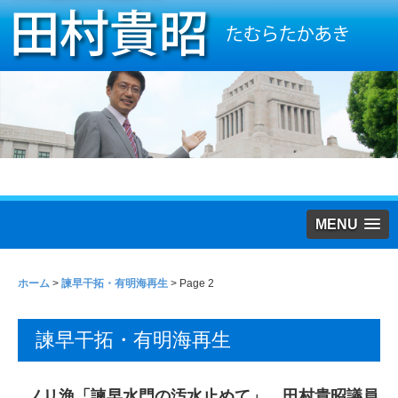
MENU
ホーム
>
諫早干拓・有明海再生
> Page 2
諫早干拓・有明海再生
ノリ漁「諫早水門の汚水止めて」 田村貴昭議員