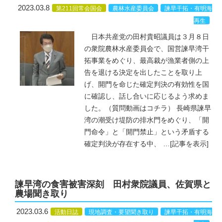
2023.03.8
第211回常会国会
農林水産委員会
諫早干拓・有明海
再生
日本共産党の田村貴昭議員は３月８日
の衆院農林水産委員会で、国営諫早湾干
拓事業をめぐり、最高裁が漁業者側の上
告を退ける決定を出したことを取り上
げ、開門を命じた確定判決の有効性を国
に確認し、話し合いに応じるよう求めま
した。（質問動画はコチラ） 長崎県諫早
湾の潮受け堤防の排水門をめぐり、「開
門命令」と「開門禁止」という矛盾する
確定判決が存在する中、
…
[記事を表示]
諫早湾の食害被害深刻 田村衆院議員、佐賀県と
農場聞き取り
2023.03.6
活動日誌
現地調査・要望聞き取り
諫早干拓・有明海