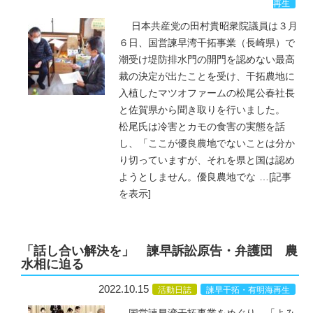
再生
日本共産党の田村貴昭衆院議員は３月
６日、国営諫早湾干拓事業（長崎県）で
潮受け堤防排水門の開門を認めない最高
裁の決定が出たことを受け、干拓農地に
入植したマツオファームの松尾公春社長
と佐賀県から聞き取りを行いました。
松尾氏は冷害とカモの食害の実態を話
し、「ここが優良農地でないことは分か
り切っていますが、それを県と国は認め
ようとしません。優良農地でな
…
[記事
を表示]
「話し合い解決を」 諫早訴訟原告・弁護団 農
水相に迫る
2022.10.15
活動日誌
諫早干拓・有明海再生