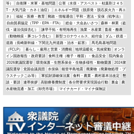
等）
自衛隊・米軍・基地問題
公害（水俣・アスベスト・枯葉剤２４５
T・大気汚染・カネミ油症）
エネルギー問題（脱原発・脱石炭火力・再エ
ネ）
福祉・医療・教育
郵政・情報通信
平和・憲法・安保（戦争法）
自由貿易協定（TPP・EPA・FTA）
総会・大会あいさつ
森林・林業（盗
伐・違法伐採含む）
諫早干拓・有明海再生
漁業・水産業
畜産・酪農
（動物検疫・豚コレラ含む）
新型コロナウィルス、給付金
ダム・鉄道・
道路（長崎新幹線・下関北九州道路・治水・鉱害）
馬毛島基地問題
（FCLP）
暮らし・雇用と営業・消費税
地球温暖化・気候変動
オンラ
イン国政報告・政府要請
食料主権（種子・種苗）・食品安全
院内集会
2026衆議院選挙
環境保護・生態系保全・生物多様性・動物愛護
2024衆
議院選挙
党国会議員団
水俣病
能登半島地震
廃棄物（廃棄物処理・プ
ラスチックごみ等）
軍拡財源確保法案
食料・農業・農村基本法改定
懇
談・要請
連帯挨拶
高額療養費制度
各分野要求実現国会行動
裏金
農
水産物流通・加工（卸売市場）
マイナカード・マイナ保険証