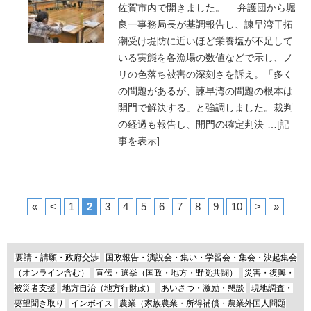
佐賀市内で開きました。 弁護団から堀
良一事務局長が基調報告し、諫早湾干拓
潮受け堤防に近いほど栄養塩が不足して
いる実態を各漁場の数値などで示し、ノ
リの色落ち被害の深刻さを訴え。「多く
の問題があるが、諫早湾の問題の根本は
開門で解決する」と強調しました。裁判
の経過も報告し、開門の確定判決
…
[記
事を表示]
«
<
1
2
3
4
5
6
7
8
9
10
>
»
要請・請願・政府交渉
国政報告・演説会・集い・学習会・集会・決起集会
（オンライン含む）
宣伝・選挙（国政・地方・野党共闘）
災害・復興・
被災者支援
地方自治（地方行財政）
あいさつ・激励・懇談
現地調査・
要望聞き取り
インボイス
農業（家族農業・所得補償・農業外国人問題