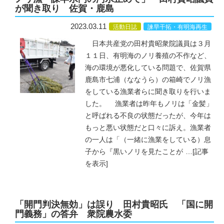
が聞き取り 佐賀・鹿島
2023.03.11
活動日誌
諫早干拓・有明海再生
日本共産党の田村貴昭衆院議員は３月
１１日、有明海のノリ養殖の不作など、
海の環境が悪化している問題で、佐賀県
鹿島市七浦（ななうら）の箱崎でノリ漁
をしている漁業者らに聞き取りを行いま
した。 漁業者は昨年もノリは「金髪」
と呼ばれる不良の状態だったが、今年は
もっと悪い状態だと口々に訴え。漁業者
の一人は「（一緒に漁業をしている）息
子から『黒いノリを見たことが
…
[記事
を表示]
「開門判決無効」は誤り 田村貴昭氏 「国に開
門義務」の答弁 衆院農水委