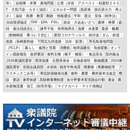
等）
自衛隊・米軍・基地問題
公害（水俣・アスベスト・枯葉剤２４５
T・大気汚染・カネミ油症）
エネルギー問題（脱原発・脱石炭火力・再エ
ネ）
福祉・医療・教育
郵政・情報通信
平和・憲法・安保（戦争法）
自由貿易協定（TPP・EPA・FTA）
総会・大会あいさつ
森林・林業（盗
伐・違法伐採含む）
諫早干拓・有明海再生
漁業・水産業
畜産・酪農
（動物検疫・豚コレラ含む）
新型コロナウィルス、給付金
ダム・鉄道・
道路（長崎新幹線・下関北九州道路・治水・鉱害）
馬毛島基地問題
（FCLP）
暮らし・雇用と営業・消費税
地球温暖化・気候変動
オンラ
イン国政報告・政府要請
食料主権（種子・種苗）・食品安全
院内集会
2026衆議院選挙
環境保護・生態系保全・生物多様性・動物愛護
2024衆
議院選挙
党国会議員団
水俣病
能登半島地震
廃棄物（廃棄物処理・プ
ラスチックごみ等）
軍拡財源確保法案
食料・農業・農村基本法改定
懇
談・要請
連帯挨拶
高額療養費制度
各分野要求実現国会行動
裏金
農
水産物流通・加工（卸売市場）
マイナカード・マイナ保険証