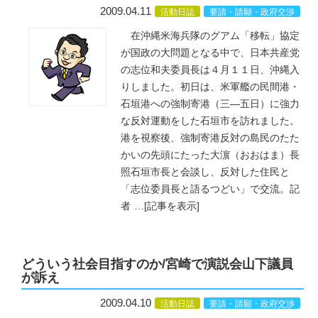
2009.04.11
活動日誌
要請・請願・政府交渉
在沖縄米海兵隊のグアム「移転」協定
が国政の大問題となる中で、日本共産党
の志位和夫委員長は４月１１日、沖縄入
りしました。初日は、米軍艦の民間港・
石垣港への強制寄港（三―五日）に強力
な反対運動をした石垣市を訪れました。
港を視察後、強制寄港反対の島民のたた
かいの先頭にたった大濵（おおはま）長
照石垣市長と会談し、反対した住民と
「志位委員長と語るつどい」で交流。記
者
…
[記事を表示]
どういう社会目指すのか/宮崎で演説会山下議員
が訴え
2009.04.10
活動日誌
要請・請願・政府交渉