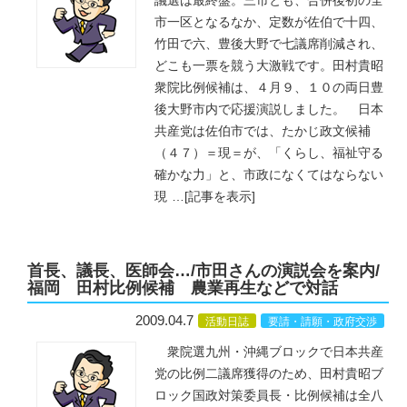
議選は最終盤。三市とも、合併後初の全
市一区となるなか、定数が佐伯で十四、
竹田で六、豊後大野で七議席削減され、
どこも一票を競う大激戦です。田村貴昭
衆院比例候補は、４月９、１０の両日豊
後大野市内で応援演説しました。 日本
共産党は佐伯市では、たかじ政文候補
（４７）＝現＝が、「くらし、福祉守る
確かな力」と、市政になくてはならない
現
…
[記事を表示]
首長、議長、医師会…/市田さんの演説会を案内/
福岡 田村比例候補 農業再生などで対話
2009.04.7
活動日誌
要請・請願・政府交渉
衆院選九州・沖縄ブロックで日本共産
党の比例二議席獲得のため、田村貴昭ブ
ロック国政対策委員長・比例候補は全八