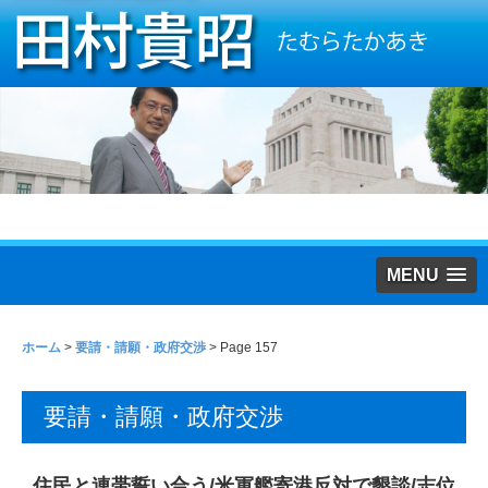
MENU
ホーム
>
要請・請願・政府交渉
> Page 157
要請・請願・政府交渉
住民と連帯誓い合う/米軍艦寄港反対で懇談/志位