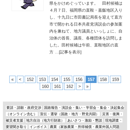
県をかけめぐっています。 田村候補は
４月７日、福岡県の直鞍・嘉飯地区入り
し、十九日に市田書記局長を迎えて直方
市で開かれる日本共産党演説会の参加案
内を兼ねて、地方議員といっしょに、自
治体の首長、議長、各種団体を訪問しま
した。田村候補は午前、直鞍地区の直
方
…
[記事を表示]
«
<
152
153
154
155
156
157
158
159
160
161
162
>
»
要請・請願・政府交渉
国政報告・演説会・集い・学習会・集会・決起集会
（オンライン含む）
宣伝・選挙（国政・地方・野党共闘）
災害・復興・
被災者支援
地方自治（地方行財政）
あいさつ・激励・懇談
現地調査・
要望聞き取り
インボイス
農業（家族農業・所得補償・農業外国人問題