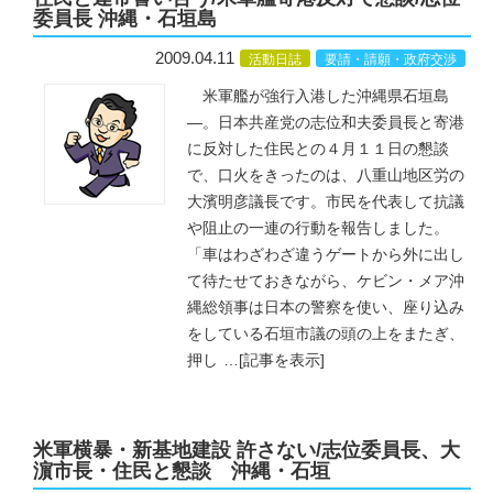
委員長 沖縄・石垣島
2009.04.11
活動日誌
要請・請願・政府交渉
米軍艦が強行入港した沖縄県石垣島
―。日本共産党の志位和夫委員長と寄港
に反対した住民との４月１１日の懇談
で、口火をきったのは、八重山地区労の
大濱明彦議長です。市民を代表して抗議
や阻止の一連の行動を報告しました。
「車はわざわざ違うゲートから外に出し
て待たせておきながら、ケビン・メア沖
縄総領事は日本の警察を使い、座り込み
をしている石垣市議の頭の上をまたぎ、
押し
…
[記事を表示]
米軍横暴・新基地建設 許さない/志位委員長、大
濵市長・住民と懇談 沖縄・石垣