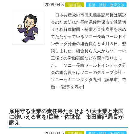
2009.04.5
活動日誌
要請・請願・政府交渉
日本共産党の市田忠義書記局長は演説
会のため訪れた長崎県佐世保市で派遣切
りされ解雇撤回・補償と直接雇用を求め
てたたかっているソニー長崎ワールドイ
ンテック分会の組合員らと４月５日、懇
談しました。組合員ら六人からソニーの
工場での労働実態などを聞き取りまし
た。 ソニー長崎ワールドインテック分
会の組合員らはソニーのグループ会社・
ソニーセミコンダクタ九州（諫早市）で
働
…
[記事を表示]
雇用守る企業の責任果たさせよう/大企業と米国
に物いえる党を/長崎・佐世保 市田書記局長が
訴え
2009.04.5
活動日誌
要請・請願・政府交渉