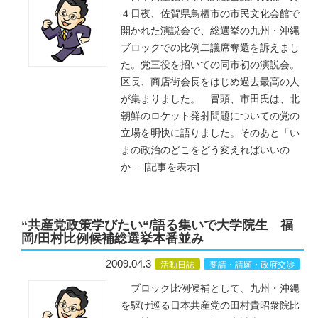
４日夜、佐賀県鳥栖市の市民文化会館で
開かれた演説会で、総選挙の九州・沖縄
ブロックでの比例二議席奪還を訴えまし
た。党三役を招いての同市初の演説会。
区長、商店街会長をはじめ過去最高の人
が集まりました。 冒頭、市田氏は、北
朝鮮のロケット発射問題についての党の
立場を明快に語りました。そのあと「い
まの政治のどこをどう変えればいいの
か
…
[記事を表示]
“共産党政策学びたい“/語る集いで大学院生 福
岡/田村比例候補総選挙本番並み
2009.04.3
活動日誌
要請・請願・政府交渉
ブロック比例候補として、九州・沖縄
を駆け巡る日本共産党の田村貴昭衆院比