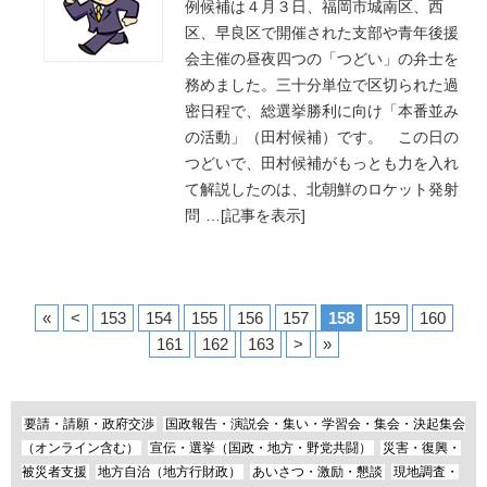
例候補は４月３日、福岡市城南区、西
区、早良区で開催された支部や青年後援
会主催の昼夜四つの「つどい」の弁士を
務めました。三十分単位で区切られた過
密日程で、総選挙勝利に向け「本番並み
の活動」（田村候補）です。 この日の
つどいで、田村候補がもっとも力を入れ
て解説したのは、北朝鮮のロケット発射
問
…
[記事を表示]
«
<
153
154
155
156
157
158
159
160
161
162
163
>
»
要請・請願・政府交渉
国政報告・演説会・集い・学習会・集会・決起集会
（オンライン含む）
宣伝・選挙（国政・地方・野党共闘）
災害・復興・
被災者支援
地方自治（地方行財政）
あいさつ・激励・懇談
現地調査・