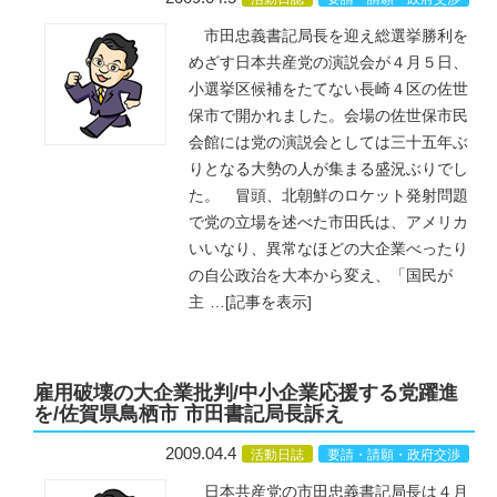
市田忠義書記局長を迎え総選挙勝利を
めざす日本共産党の演説会が４月５日、
小選挙区候補をたてない長崎４区の佐世
保市で開かれました。会場の佐世保市民
会館には党の演説会としては三十五年ぶ
りとなる大勢の人が集まる盛況ぶりでし
た。 冒頭、北朝鮮のロケット発射問題
で党の立場を述べた市田氏は、アメリカ
いいなり、異常なほどの大企業べったり
の自公政治を大本から変え、「国民が
主
…
[記事を表示]
雇用破壊の大企業批判/中小企業応援する党躍進
を/佐賀県鳥栖市 市田書記局長訴え
2009.04.4
活動日誌
要請・請願・政府交渉
日本共産党の市田忠義書記局長は４月