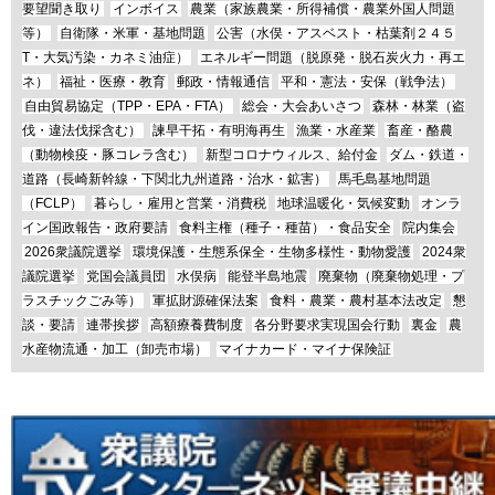
要望聞き取り
インボイス
農業（家族農業・所得補償・農業外国人問題
等）
自衛隊・米軍・基地問題
公害（水俣・アスベスト・枯葉剤２４５
T・大気汚染・カネミ油症）
エネルギー問題（脱原発・脱石炭火力・再エ
ネ）
福祉・医療・教育
郵政・情報通信
平和・憲法・安保（戦争法）
自由貿易協定（TPP・EPA・FTA）
総会・大会あいさつ
森林・林業（盗
伐・違法伐採含む）
諫早干拓・有明海再生
漁業・水産業
畜産・酪農
（動物検疫・豚コレラ含む）
新型コロナウィルス、給付金
ダム・鉄道・
道路（長崎新幹線・下関北九州道路・治水・鉱害）
馬毛島基地問題
（FCLP）
暮らし・雇用と営業・消費税
地球温暖化・気候変動
オンラ
イン国政報告・政府要請
食料主権（種子・種苗）・食品安全
院内集会
2026衆議院選挙
環境保護・生態系保全・生物多様性・動物愛護
2024衆
議院選挙
党国会議員団
水俣病
能登半島地震
廃棄物（廃棄物処理・プ
ラスチックごみ等）
軍拡財源確保法案
食料・農業・農村基本法改定
懇
談・要請
連帯挨拶
高額療養費制度
各分野要求実現国会行動
裏金
農
水産物流通・加工（卸売市場）
マイナカード・マイナ保険証