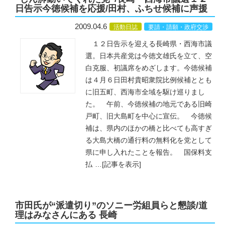
日告示今徳候補を応援/田村、ふちせ候補に声援
2009.04.6
活動日誌
要請・請願・政府交渉
１２日告示を迎える長崎県・西海市議
選。日本共産党は今徳文雄氏を立て、空
白克服、初議席をめざします。今徳候補
は４月６日田村貴昭衆院比例候補ととも
に旧五町、西海市全域を駆け巡りまし
た。 午前、今徳候補の地元である旧崎
戸町、旧大島町を中心に宣伝。 今徳候
補は、県内のほかの橋と比べても高すぎ
る大島大橋の通行料の無料化を党として
県に申し入れたことを報告。 国保料支
払
…
[記事を表示]
市田氏が“派遣切り”のソニー労組員らと懇談/道
理はみなさんにある 長崎