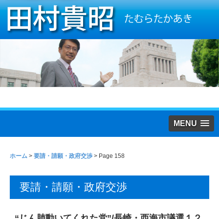
MENU
ホーム
>
要請・請願・政府交渉
> Page 158
要請・請願・政府交渉
“じん肺動いてくれた党”/長崎・西海市議選１２