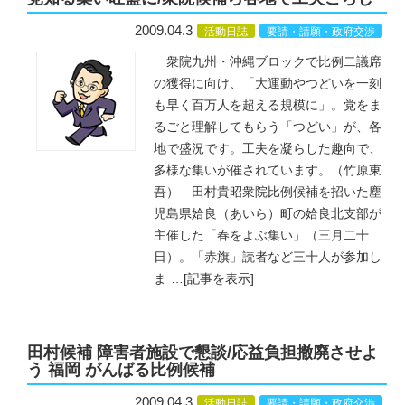
2009.04.3
活動日誌
要請・請願・政府交渉
衆院九州・沖縄ブロックで比例二議席
の獲得に向け、「大運動やつどいを一刻
も早く百万人を超える規模に」。党をま
るごと理解してもらう「つどい」が、各
地で盛況です。工夫を凝らした趣向で、
多様な集いが催されています。（竹原東
吾） 田村貴昭衆院比例候補を招いた塵
児島県姶良（あいら）町の姶良北支部が
主催した「春をよぶ集い」（三月二十
日）。「赤旗」読者など三十人が参加し
ま
…
[記事を表示]
田村候補 障害者施設で懇談/応益負担撤廃させよ
う 福岡 がんばる比例候補
2009.04.3
活動日誌
要請・請願・政府交渉