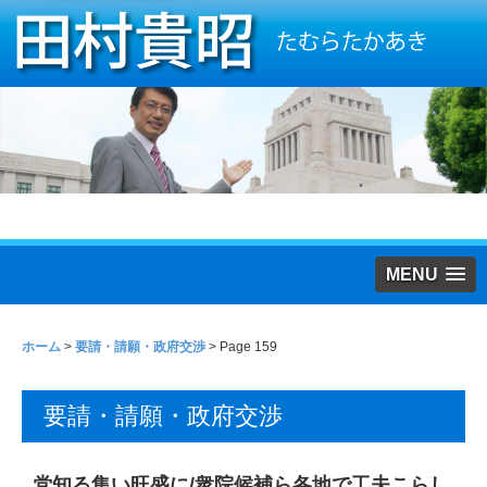
MENU
ホーム
>
要請・請願・政府交渉
> Page 159
要請・請願・政府交渉
党知る集い旺盛に/衆院候補ら各地で工夫こらし