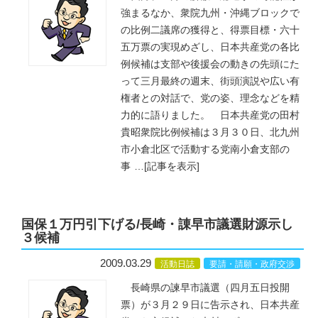
強まるなか、衆院九州・沖縄ブロックで
の比例二議席の獲得と、得票目標・六十
五万票の実現めざし、日本共産党の各比
例候補は支部や後援会の動きの先頭にた
って三月最終の週末、街頭演説や広い有
権者との対話で、党の姿、理念などを精
力的に語りました。 日本共産党の田村
貴昭衆院比例候補は３月３０日、北九州
市小倉北区で活動する党南小倉支部の
事
…
[記事を表示]
国保１万円引下げる/長崎・諌早市議選財源示し
３候補
2009.03.29
活動日誌
要請・請願・政府交渉
長崎県の諫早市議選（四月五日投開
票）が３月２９日に告示され、日本共産