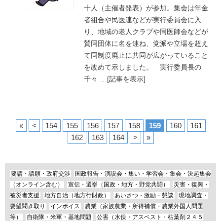
十人（主催者発表）が参加。集会は年金
者組合や民医連などが実行委員会に入
り、地域の老人クラブや同医師会などが
賛同団体に名を連ね、党派や立場を超え
て同制度廃止に共同が広がっていること
を改めて示しました。 実行委員長の
千々
…
[記事を表示]
«
<
154
155
156
157
158
159
160
161
162
163
164
>
»
要請・請願・政府交渉
国政報告・演説会・集い・学習会・集会・決起集会
（オンライン含む）
宣伝・選挙（国政・地方・野党共闘）
災害・復興・
被災者支援
地方自治（地方行財政）
あいさつ・激励・懇談
現地調査・
要望聞き取り
インボイス
農業（家族農業・所得補償・農業外国人問題
等）
自衛隊・米軍・基地問題
公害（水俣・アスベスト・枯葉剤２４５