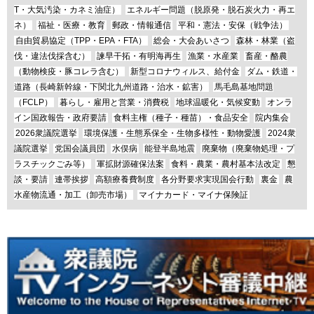
T・大気汚染・カネミ油症）
エネルギー問題（脱原発・脱石炭火力・再エ
ネ）
福祉・医療・教育
郵政・情報通信
平和・憲法・安保（戦争法）
自由貿易協定（TPP・EPA・FTA）
総会・大会あいさつ
森林・林業（盗
伐・違法伐採含む）
諫早干拓・有明海再生
漁業・水産業
畜産・酪農
（動物検疫・豚コレラ含む）
新型コロナウィルス、給付金
ダム・鉄道・
道路（長崎新幹線・下関北九州道路・治水・鉱害）
馬毛島基地問題
（FCLP）
暮らし・雇用と営業・消費税
地球温暖化・気候変動
オンラ
イン国政報告・政府要請
食料主権（種子・種苗）・食品安全
院内集会
2026衆議院選挙
環境保護・生態系保全・生物多様性・動物愛護
2024衆
議院選挙
党国会議員団
水俣病
能登半島地震
廃棄物（廃棄物処理・プ
ラスチックごみ等）
軍拡財源確保法案
食料・農業・農村基本法改定
懇
談・要請
連帯挨拶
高額療養費制度
各分野要求実現国会行動
裏金
農
水産物流通・加工（卸売市場）
マイナカード・マイナ保険証