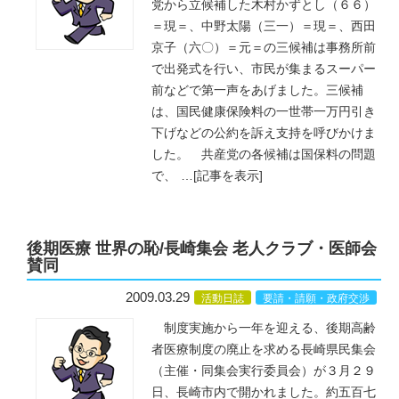
党から立候補した木村かずとし（６６）
＝現＝、中野太陽（三一）＝現＝、西田
京子（六〇）＝元＝の三候補は事務所前
で出発式を行い、市民が集まるスーパー
前などで第一声をあげました。三候補
は、国民健康保険料の一世帯一万円引き
下げなどの公約を訴え支持を呼びかけま
した。 共産党の各候補は国保料の問題
で、
…
[記事を表示]
後期医療 世界の恥/長崎集会 老人クラブ・医師会
賛同
2009.03.29
活動日誌
要請・請願・政府交渉
制度実施から一年を迎える、後期高齢
者医療制度の廃止を求める長崎県民集会
（主催・同集会実行委員会）が３月２９
日、長崎市内で開かれました。約五百七