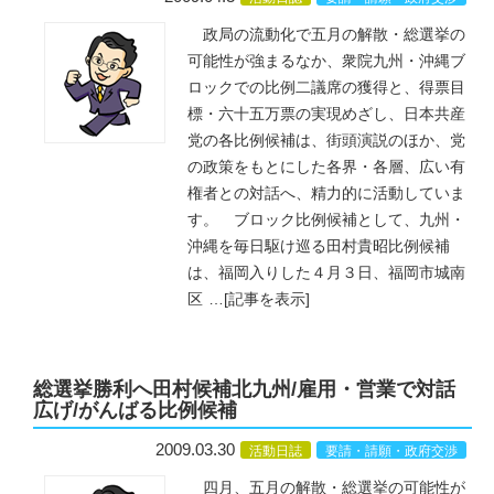
政局の流動化で五月の解散・総選挙の
可能性が強まるなか、衆院九州・沖縄ブ
ロックでの比例二議席の獲得と、得票目
標・六十五万票の実現めざし、日本共産
党の各比例候補は、街頭演説のほか、党
の政策をもとにした各界・各層、広い有
権者との対話へ、精力的に活動していま
す。 ブロック比例候補として、九州・
沖縄を毎日駆け巡る田村貴昭比例候補
は、福岡入りした４月３日、福岡市城南
区
…
[記事を表示]
総選挙勝利へ田村候補北九州/雇用・営業で対話
広げ/がんばる比例候補
2009.03.30
活動日誌
要請・請願・政府交渉
四月、五月の解散・総選挙の可能性が