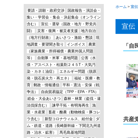
ホーム
>
宣伝
要請・請願・政府交渉
国政報告・演説会・
集い・学習会・集会・決起集会（オンライン
含む）
宣伝・選挙（国政・地方・野党共
宣伝
闘）
災害・復興・被災者支援
地方自治
（地方行財政）
あいさつ・激励・懇談
現
地調査・要望聞き取り
インボイス
農業
「自
（家族農業・所得補償・農業外国人問題
等）
自衛隊・米軍・基地問題
公害（水
俣・アスベスト・枯葉剤２４５T・大気汚
染・カネミ油症）
エネルギー問題（脱原
発・脱石炭火力・再エネ）
福祉・医療・教
育
郵政・情報通信
平和・憲法・安保（戦
争法）
自由貿易協定（TPP・EPA・FTA）
総会・大会あいさつ
森林・林業（盗伐・違
法伐採含む）
諫早干拓・有明海再生
漁
業・水産業
畜産・酪農（動物検疫・豚コレ
共産
ラ含む）
新型コロナウィルス、給付金
ダ
ム・鉄道・道路（長崎新幹線・下関北九州道
路・治水・鉱害）
馬毛島基地問題