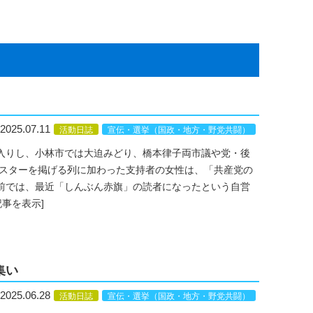
2025.07.11
活動日誌
宣伝・選挙（国政・地方・野党共闘）
入りし、小林市では大迫みどり、橋本律子両市議や党・後
スターを掲げる列に加わった支持者の女性は、「共産党の
前では、最近「しんぶん赤旗」の読者になったという自営
記事を表示]
集い
2025.06.28
活動日誌
宣伝・選挙（国政・地方・野党共闘）