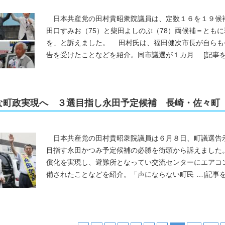
日本共産党の田村貴昭衆院議員は、定数１６を１９候
田口すみお（75）と柴田よしのぶ（78）両候補＝とも
を」と訴えました。 田村氏は、福田健次市長が自らも
告を受けたことなどを紹介。同市議選が１カ月
…
[記事
な町政実現へ ３選目指し永田予定候補 長崎・佐々町
日本共産党の田村貴昭衆院議員は６月８日、町議選告示
目指す永田かつみ予定候補の必勝を街頭から訴えました
償化を実現し、避難所となってい交流センターにエアコ
備されたことなどを紹介。「声にならない町民
…
[記事