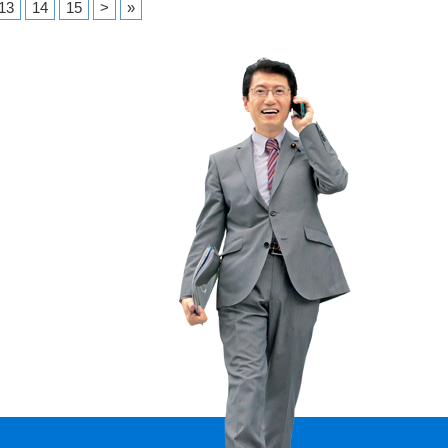
13
14
15
>
»