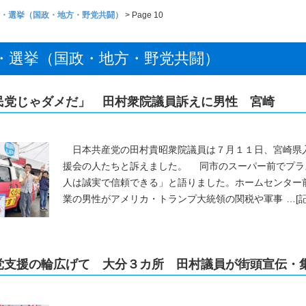
・選挙（国政・地方・野党共闘）
> Page 10
・選挙（国政・地方・野党共闘）
民党じゃダメだ」 田村衆院議員訴えに男性 宮崎
日本共産党の田村貴昭衆院議員は７月１１日、宮崎県
援会の人たちと訴えました。 同市のスーパー前でプラ
人は誠実で信頼できる」と語りました。ホームセンター
業の男性がアメリカ・トランプ大統領の関税や軍事
…
[
党支援の輪広げて 大分３カ所 田村議員が街頭宣伝・