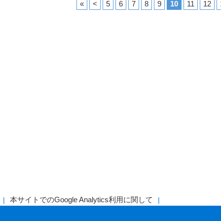
«
<
5
6
7
8
9
10
11
12
本サイトでのGoogle Analytics利用に関して