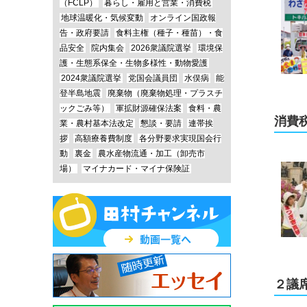
（FCLP）
暮らし・雇用と営業・消費税
地球温暖化・気候変動
オンライン国政報
告・政府要請
食料主権（種子・種苗）・食
品安全
院内集会
2026衆議院選挙
環境保
護・生態系保全・生物多様性・動物愛護
2024衆議院選挙
党国会議員団
水俣病
能
登半島地震
廃棄物（廃棄物処理・プラスチ
ックごみ等）
軍拡財源確保法案
食料・農
消費
業・農村基本法改定
懇談・要請
連帯挨
拶
高額療養費制度
各分野要求実現国会行
動
裏金
農水産物流通・加工（卸売市
場）
マイナカード・マイナ保険証
２議