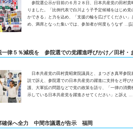
参院選公示が目前の６月２８日、日本共産党の田村貴
りました。「比例代表で白川よう子予定候補をはじめ党
かできる」と力を込め、「支援の輪を広げてください」
め、満席となった集いでは、参加者が何度もうなず
…
[
税一律５％減税を 参院選での党躍進呼びかけ／田村・
日本共産党の田村貴昭衆院議員と、まつざき真琴参院
説で訴え、参院選での日本共産党の躍進に支持をと呼び
護、大軍拡の問題などで党の政策を語り、「一律の消費
示している日本共産党を躍進させてください」と訴え
…
席確保へ全力 中間市議選が告示 福岡