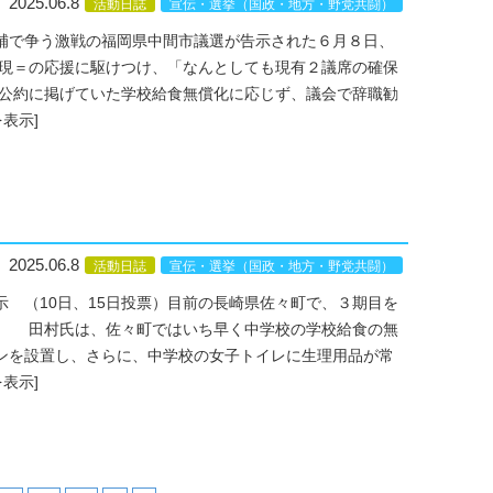
2025.06.8
活動日誌
宣伝・選挙（国政・地方・野党共闘）
補で争う激戦の福岡県中間市議選が告示された６月８日、
に現＝の応援に駆けつけ、「なんとしても現有２議席の確保
公約に掲げていた学校給食無償化に応じず、議会で辞職勧
を表示]
2025.06.8
活動日誌
宣伝・選挙（国政・地方・野党共闘）
 （10日、15日投票）目前の長崎県佐々町で、３期目を
。 田村氏は、佐々町ではいち早く中学校の学校給食の無
ンを設置し、さらに、中学校の女子トイレに生理用品が常
を表示]