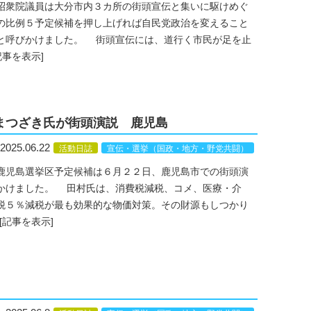
昭衆院議員は大分市内３カ所の街頭宣伝と集いに駆けめぐ
の比例５予定候補を押し上げれば自民党政治を変えること
と呼びかけました。 街頭宣伝には、道行く市民が足を止
記事を表示]
まつざき氏が街頭演説 鹿児島
2025.06.22
活動日誌
宣伝・選挙（国政・地方・野党共闘）
鹿児島選挙区予定候補は６月２２日、鹿児島市での街頭演
かけました。 田村氏は、消費税減税、コメ、医療・介
税５％減税が最も効果的な物価対策。その財源もしつかり
[記事を表示]