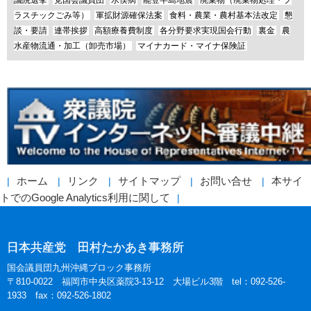
ラスチックごみ等）
軍拡財源確保法案
食料・農業・農村基本法改定
懇
談・要請
連帯挨拶
高額療養費制度
各分野要求実現国会行動
裏金
農
水産物流通・加工（卸売市場）
マイナカード・マイナ保険証
ホーム
リンク
サイトマップ
お問い合せ
本サイ
トでのGoogle Analytics利用に関して
日本共産党 田村たかあき事務所
国会議員団九州沖縄ブロック事務所
〒810-0022 福岡市中央区薬院3-13-12 大場ビル3階 tel：092-526-
1933 fax：092-526-1802