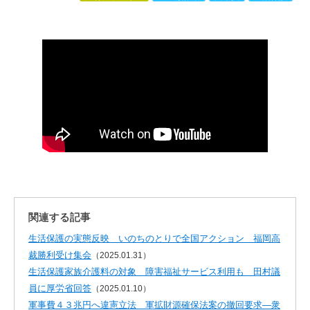
関連する記事
生活保護の実態反映 いのちのとりで全国アクション 福岡高
裁勝利受け集会
（2025.01.31）
生活保護家族介護料の対象 障害福祉サービス利用も 田村議
員に厚労省回答
（2025.01.10）
軍事費４３兆円へ違憲立法 軍拡財源確保法案の撤回要求—衆