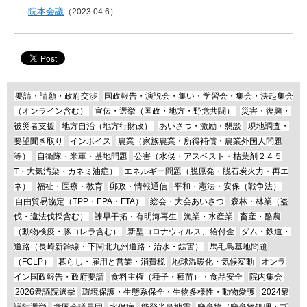
院本会議
（2023.04.6）
要請・請願・政府交渉
国政報告・演説会・集い・学習会・集会・決起集会
（オンライン含む）
宣伝・選挙（国政・地方・野党共闘）
災害・復興・
被災者支援
地方自治（地方行財政）
あいさつ・激励・懇談
現地調査・
要望聞き取り
インボイス
農業（家族農業・所得補償・農業外国人問題
等）
自衛隊・米軍・基地問題
公害（水俣・アスベスト・枯葉剤２４５
T・大気汚染・カネミ油症）
エネルギー問題（脱原発・脱石炭火力・再エ
ネ）
福祉・医療・教育
郵政・情報通信
平和・憲法・安保（戦争法）
自由貿易協定（TPP・EPA・FTA）
総会・大会あいさつ
森林・林業（盗
伐・違法伐採含む）
諫早干拓・有明海再生
漁業・水産業
畜産・酪農
（動物検疫・豚コレラ含む）
新型コロナウィルス、給付金
ダム・鉄道・
道路（長崎新幹線・下関北九州道路・治水・鉱害）
馬毛島基地問題
（FCLP）
暮らし・雇用と営業・消費税
地球温暖化・気候変動
オンラ
イン国政報告・政府要請
食料主権（種子・種苗）・食品安全
院内集会
2026衆議院選挙
環境保護・生態系保全・生物多様性・動物愛護
2024衆
議院選挙
党国会議員団
水俣病
能登半島地震
廃棄物（廃棄物処理・プ