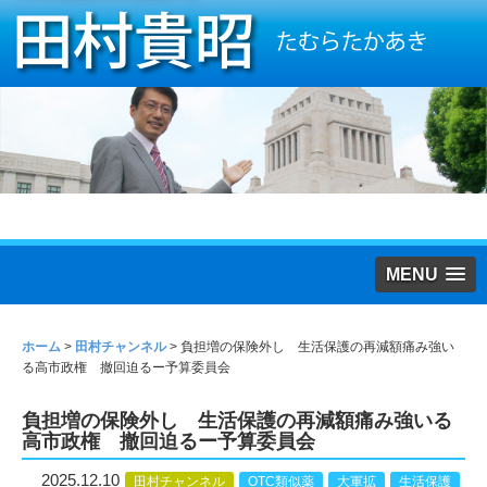
MENU
ホーム
>
田村チャンネル
>
負担増の保険外し 生活保護の再減額痛み強い
る高市政権 撤回迫るー予算委員会
負担増の保険外し 生活保護の再減額痛み強いる
高市政権 撤回迫るー予算委員会
2025.12.10
田村チャンネル
OTC類似薬
大軍拡
生活保護