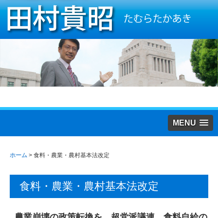
MENU
ホーム
>
食料・農業・農村基本法改定
食料・農業・農村基本法改定
農業崩壊の政策転換を 超党派議連 食料自給の