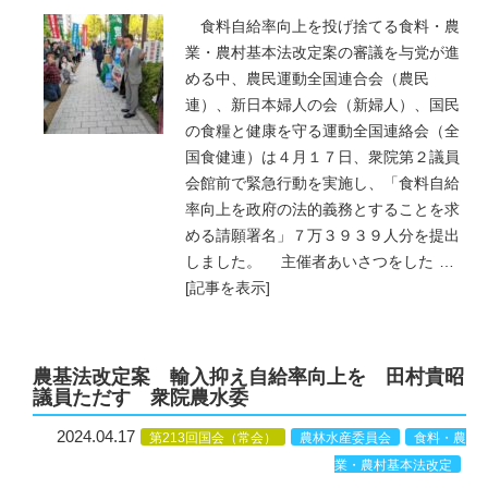
食料自給率向上を投げ捨てる食料・農
業・農村基本法改定案の審議を与党が進
める中、農民運動全国連合会（農民
連）、新日本婦人の会（新婦人）、国民
の食糧と健康を守る運動全国連絡会（全
国食健連）は４月１７日、衆院第２議員
会館前で緊急行動を実施し、「食料自給
率向上を政府の法的義務とすることを求
める請願署名」７万３９３９人分を提出
しました。 主催者あいさつをした
…
[記事を表示]
農基法改定案 輸入抑え自給率向上を 田村貴昭
議員ただす 衆院農水委
2024.04.17
第213回国会（常会）
農林水産委員会
食料・農
業・農村基本法改定