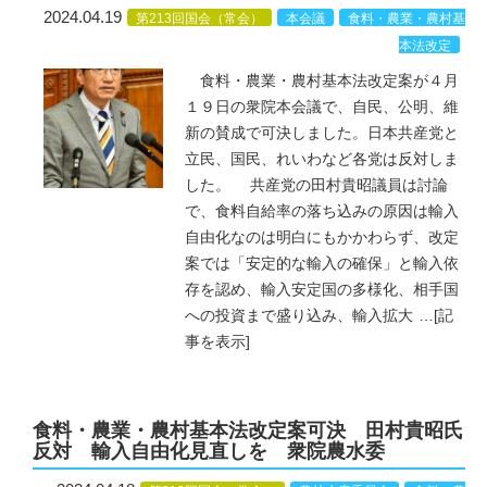
2024.04.19
第213回国会（常会）
本会議
食料・農業・農村基
本法改定
食料・農業・農村基本法改定案が４月
１９日の衆院本会議で、自民、公明、維
新の賛成で可決しました。日本共産党と
立民、国民、れいわなど各党は反対しま
した。 共産党の田村貴昭議員は討論
で、食料自給率の落ち込みの原因は輸入
自由化なのは明白にもかかわらず、改定
案では「安定的な輸入の確保」と輸入依
存を認め、輸入安定国の多様化、相手国
への投資まで盛り込み、輸入拡大
…
[記
事を表示]
食料・農業・農村基本法改定案可決 田村貴昭氏
反対 輸入自由化見直しを 衆院農水委