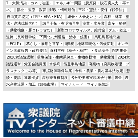
T・大気汚染・カネミ油症）
エネルギー問題（脱原発・脱石炭火力・再エ
ネ）
福祉・医療・教育
郵政・情報通信
平和・憲法・安保（戦争法）
自由貿易協定（TPP・EPA・FTA）
総会・大会あいさつ
森林・林業（盗
伐・違法伐採含む）
諫早干拓・有明海再生
漁業・水産業
畜産・酪農
（動物検疫・豚コレラ含む）
新型コロナウィルス、給付金
ダム・鉄道・
道路（長崎新幹線・下関北九州道路・治水・鉱害）
馬毛島基地問題
（FCLP）
暮らし・雇用と営業・消費税
地球温暖化・気候変動
オンラ
イン国政報告・政府要請
食料主権（種子・種苗）・食品安全
院内集会
2026衆議院選挙
環境保護・生態系保全・生物多様性・動物愛護
2024衆
議院選挙
党国会議員団
水俣病
能登半島地震
廃棄物（廃棄物処理・プ
ラスチックごみ等）
軍拡財源確保法案
食料・農業・農村基本法改定
懇
談・要請
連帯挨拶
高額療養費制度
各分野要求実現国会行動
裏金
農
水産物流通・加工（卸売市場）
マイナカード・マイナ保険証