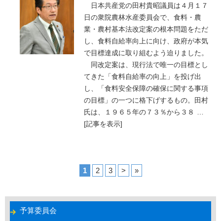
日本共産党の田村貴昭議員は４月１７
日の衆院農林水産委員会で、食料・農
業・農村基本法改定案の根本問題をただ
し、食料自給率向上に向け、政府が本気
で目標達成に取り組むよう迫りました。
同改定案は、現行法で唯一の目標とし
てきた「食料自給率の向上」を投げ出
し、「食料安全保障の確保に関する事項
の目標」の一つに格下げするもの。田村
氏は、１９６５年の７３％から３８
…
[記事を表示]
1
2
3
>
»
予算委員会