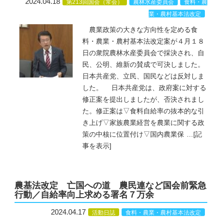
2024.04.18
第213回国会（常会）
農林水産委員会
食料・農
業・農村基本法改定
農業政策の大きな方向性を定める食
料・農業・農村基本法改定案が４月１８
日の衆院農林水産委員会で採決され、自
民、公明、維新の賛成で可決しました。
日本共産党、立民、国民などは反対しま
した。 日本共産党は、政府案に対する
修正案を提出しましたが、否決されまし
た。修正案は▽食料自給率の抜本的な引
き上げ▽家族農業経営を農業に関する政
策の中核に位置付け▽国内農業保
…
[記
事を表示]
農基法改定 亡国への道 農民連など国会前緊急
行動／自給率向上求める署名７万余
2024.04.17
活動日誌
食料・農業・農村基本法改定