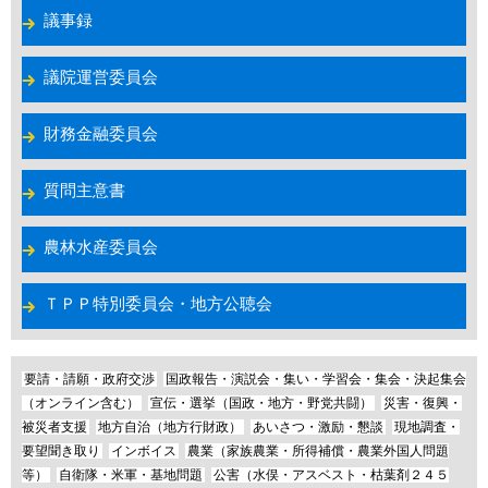
議事録
議院運営委員会
財務金融委員会
質問主意書
農林水産委員会
ＴＰＰ特別委員会・地方公聴会
要請・請願・政府交渉
国政報告・演説会・集い・学習会・集会・決起集会
（オンライン含む）
宣伝・選挙（国政・地方・野党共闘）
災害・復興・
被災者支援
地方自治（地方行財政）
あいさつ・激励・懇談
現地調査・
要望聞き取り
インボイス
農業（家族農業・所得補償・農業外国人問題
等）
自衛隊・米軍・基地問題
公害（水俣・アスベスト・枯葉剤２４５