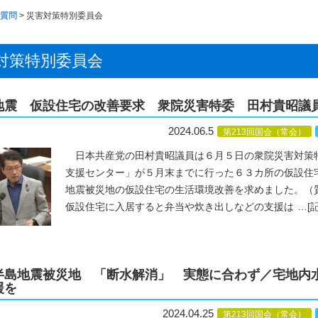
質問
>
災害対策特別委員会
対策特別委員会
地震 仮設住宅の改善要求 衆院災害特委 田村貴昭議
2024.06.5
第213回国会（常会）
日本共産党の田村貴昭議員は６月５日の衆院災害対策
支援センター」が５月末までに行った６３カ所の仮設住
地震被災地の仮設住宅の生活環境改善を求めました。（
仮設住宅に入居すると弁当や炊き出しなどの支援は
…
[
半島地震被災地 「断水解消」 実態に合わず／宅地内
援を
2024.04.25
第213回国会（常会）