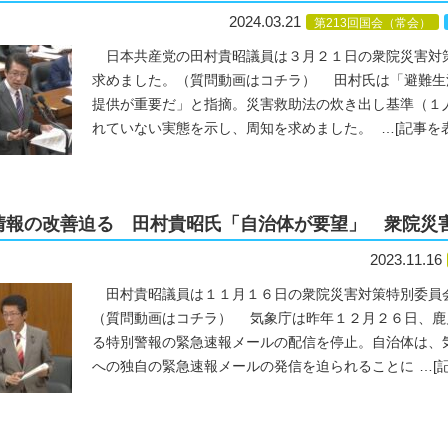
2024.03.21
第213回国会（常会）
日本共産党の田村貴昭議員は３月２１日の衆院災害対
求めました。（質問動画はコチラ） 田村氏は「避難生
提供が重要だ」と指摘。災害救助法の炊き出し基準（１
れていない実態を示し、周知を求めました。
…
[記事を
情報の改善迫る 田村貴昭氏「自治体が要望」 衆院災
2023.11.16
田村貴昭議員は１１月１６日の衆院災害対策特別委員
（質問動画はコチラ） 気象庁は昨年１２月２６日、鹿
る特別警報の緊急速報メールの配信を停止。自治体は、
への独自の緊急速報メールの発信を迫られることに
…
[