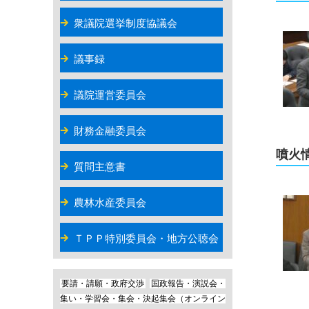
衆議院選挙制度協議会
議事録
議院運営委員会
財務金融委員会
噴火
質問主意書
農林水産委員会
ＴＰＰ特別委員会・地方公聴会
要請・請願・政府交渉
国政報告・演説会・
集い・学習会・集会・決起集会（オンライン