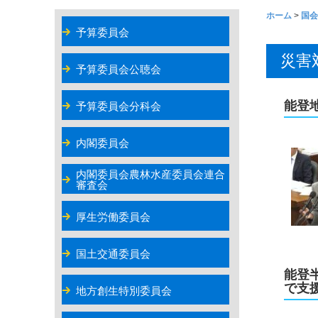
ホーム
>
国会
予算委員会
災害
予算委員会公聴会
能登
予算委員会分科会
内閣委員会
内閣委員会農林水産委員会連合
審査会
厚生労働委員会
国土交通委員会
能登
で支
地方創生特別委員会