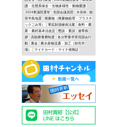
護・生態系保全・生物多様性・動物愛護
2024衆議院選挙
党国会議員団
水俣病
能
登半島地震
廃棄物（廃棄物処理・プラスチ
ックごみ等）
軍拡財源確保法案
食料・農
業・農村基本法改定
懇談・要請
連帯挨
拶
高額療養費制度
各分野要求実現国会行
動
裏金
農水産物流通・加工（卸売市
場）
マイナカード・マイナ保険証