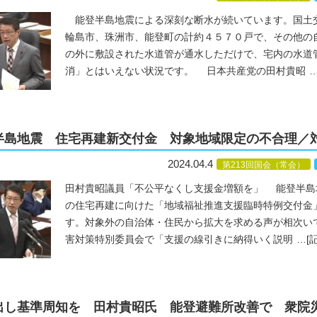
能登半島地震による深刻な断水が続いています。国土
輪島市、珠洲市、能登町の計約４５７０戸で、その他の
の外に敷設された水道管が通水しただけで、宅内の水道
消」とはいえない状況です。 日本共産党の田村貴昭
半島地震 住宅再建新交付金 対象地域限定の不合理／
2024.04.4
第213回国会（常会）
田村貴昭議員「不公平なくし支援金増額を」 能登半島
の住宅再建に向けた「地域福祉推進支援臨時特例交付金
す。対象外の自治体・住民から拡大を求める声が相次い
害対策特別委員会で「支援の線引きに納得いく説明
…
[
出し基準周知を 田村貴昭氏 能登避難所改善で 衆院