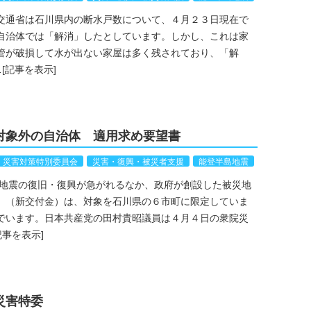
交通省は石川県内の断水戸数について、４月２３日現在で
自治体では「解消」したとしています。しかし、これは家
管が破損して水が出ない家屋は多く残されており、「解
…
[記事を表示]
対象外の自治体 適用求め要望書
災害対策特別委員会
災害・復興・被災者支援
能登半島地震
地震の復旧・復興が急がれるなか、政府が創設した被災地
」（新交付金）は、対象を石川県の６市町に限定していま
でいます。日本共産党の田村貴昭議員は４月４日の衆院災
記事を表示]
災害特委