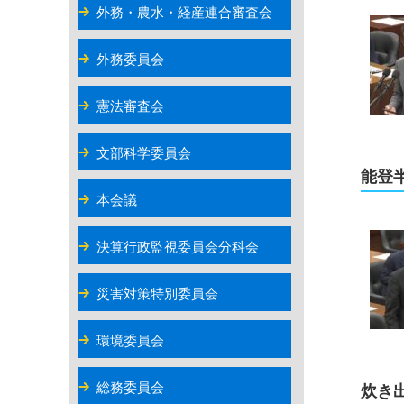
外務・農水・経産連合審査会
外務委員会
憲法審査会
文部科学委員会
能登
本会議
決算行政監視委員会分科会
災害対策特別委員会
環境委員会
総務委員会
炊き