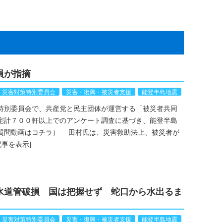
員が指摘
災害対策特別委員会
災害・復興・被災者支援
能登半島地震
特別委員会で、共産党と民主団体が運営する「被災者共同
宅計７００軒以上でのアンケート調査に基づき、能登半島
質問動画はコチラ） 田村氏は、災害救助法上、被災者が
記事を表示]
水道管破損 国は把握せず 蛇口から水出るま
災害対策特別委員会
災害・復興・被災者支援
能登半島地震