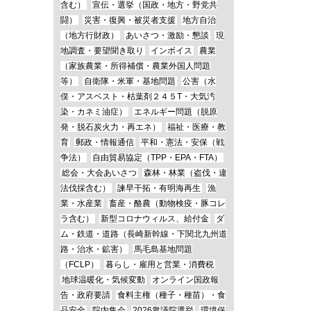
含む）
宣伝・選挙（国政・地方・野党共
闘）
災害・復興・被災者支援
地方自治
（地方行財政）
あいさつ・激励・懇談
現
地調査・要望聞き取り
インボイス
農業
（家族農業・所得補償・農業外国人問題
等）
自衛隊・米軍・基地問題
公害（水
俣・アスベスト・枯葉剤２４５T・大気汚
染・カネミ油症）
エネルギー問題（脱原
発・脱石炭火力・再エネ）
福祉・医療・教
育
郵政・情報通信
平和・憲法・安保（戦
争法）
自由貿易協定（TPP・EPA・FTA）
総会・大会あいさつ
森林・林業（盗伐・違
法伐採含む）
諫早干拓・有明海再生
漁
業・水産業
畜産・酪農（動物検疫・豚コレ
ラ含む）
新型コロナウィルス、給付金
ダ
ム・鉄道・道路（長崎新幹線・下関北九州道
路・治水・鉱害）
馬毛島基地問題
（FCLP）
暮らし・雇用と営業・消費税
地球温暖化・気候変動
オンライン国政報
告・政府要請
食料主権（種子・種苗）・食
品安全
院内集会
2026衆議院選挙
環境保