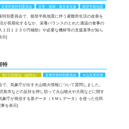
災害対策特別委員会
災害・復興・被災者支援
能登半島地震
策特別委員会で、能登半島地震に伴う避難所生活の改善を
活が長期化するなか、栄養バランスのとれた適温の食事の
人１日１２３０円補助）や必要な機材等の支援基準が知ら
表示]
害特
第212回国会（臨時会）
災害対策特別委員会
火山災害対策
会で、気象庁が出す火山噴火情報について質問しました。
児島市などの反対を押し切って火山噴火や大雨などに関す
気象庁が発信する基データ（ＸＭＬデータ）を使った住民
記事を表示]