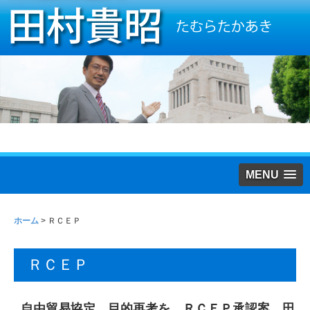
MENU
ホーム
>
ＲＣＥＰ
ＲＣＥＰ
自由貿易協定 目的再考を ＲＣＥＰ承認案 田