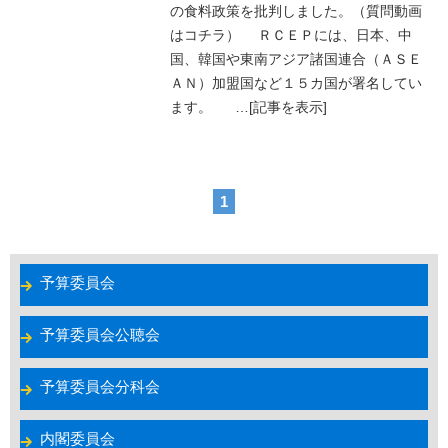
の食料政策を批判しました。（質問動画
はコチラ） ＲＣＥＰには、日本、中
国、韓国や東南アジア諸国連合（ＡＳＥ
ＡＮ）加盟国など１５カ国が署名してい
ます。
…
[記事を表示]
1
予算委員会
予算委員会公聴会
予算委員会分科会
内閣委員会