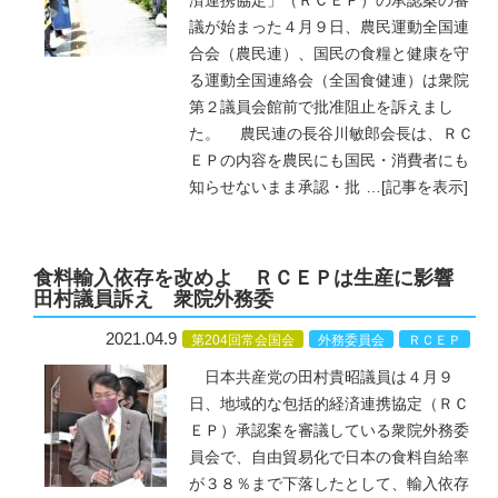
済連携協定」（ＲＣＥＰ）の承認案の審
議が始まった４月９日、農民運動全国連
合会（農民連）、国民の食糧と健康を守
る運動全国連絡会（全国食健連）は衆院
第２議員会館前で批准阻止を訴えまし
た。 農民連の長谷川敏郎会長は、ＲＣ
ＥＰの内容を農民にも国民・消費者にも
知らせないまま承認・批
…
[記事を表示]
食料輸入依存を改めよ ＲＣＥＰは生産に影響
田村議員訴え 衆院外務委
2021.04.9
第204回常会国会
外務委員会
ＲＣＥＰ
日本共産党の田村貴昭議員は４月９
日、地域的な包括的経済連携協定（ＲＣ
ＥＰ）承認案を審議している衆院外務委
員会で、自由貿易化で日本の食料自給率
が３８％まで下落したとして、輸入依存