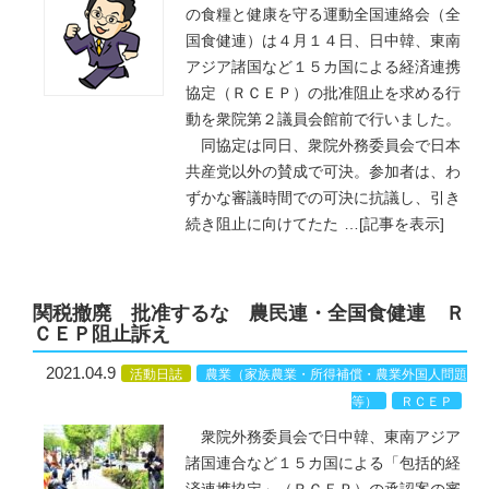
の食糧と健康を守る運動全国連絡会（全
国食健連）は４月１４日、日中韓、東南
アジア諸国など１５カ国による経済連携
協定（ＲＣＥＰ）の批准阻止を求める行
動を衆院第２議員会館前で行いました。
同協定は同日、衆院外務委員会で日本
共産党以外の賛成で可決。参加者は、わ
ずかな審議時間での可決に抗議し、引き
続き阻止に向けてたた
…
[記事を表示]
関税撤廃 批准するな 農民連・全国食健連 Ｒ
ＣＥＰ阻止訴え
2021.04.9
活動日誌
農業（家族農業・所得補償・農業外国人問題
等）
ＲＣＥＰ
衆院外務委員会で日中韓、東南アジア
諸国連合など１５カ国による「包括的経