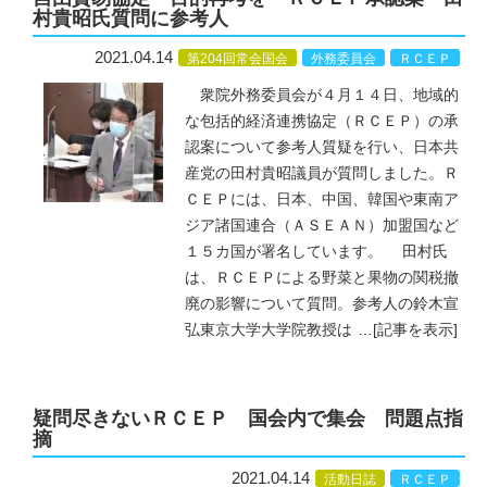
村貴昭氏質問に参考人
2021.04.14
第204回常会国会
外務委員会
ＲＣＥＰ
衆院外務委員会が４月１４日、地域的
な包括的経済連携協定（ＲＣＥＰ）の承
認案について参考人質疑を行い、日本共
産党の田村貴昭議員が質問しました。Ｒ
ＣＥＰには、日本、中国、韓国や東南ア
ジア諸国連合（ＡＳＥＡＮ）加盟国など
１５カ国が署名しています。 田村氏
は、ＲＣＥＰによる野菜と果物の関税撤
廃の影響について質問。参考人の鈴木宣
弘東京大学大学院教授は
…
[記事を表示]
疑問尽きないＲＣＥＰ 国会内で集会 問題点指
摘
2021.04.14
活動日誌
ＲＣＥＰ