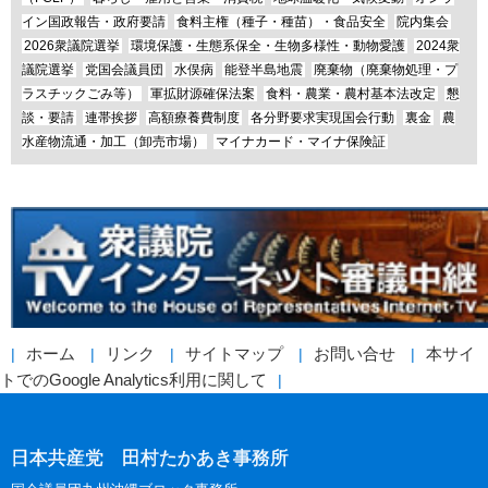
イン国政報告・政府要請
食料主権（種子・種苗）・食品安全
院内集会
2026衆議院選挙
環境保護・生態系保全・生物多様性・動物愛護
2024衆
議院選挙
党国会議員団
水俣病
能登半島地震
廃棄物（廃棄物処理・プ
ラスチックごみ等）
軍拡財源確保法案
食料・農業・農村基本法改定
懇
談・要請
連帯挨拶
高額療養費制度
各分野要求実現国会行動
裏金
農
水産物流通・加工（卸売市場）
マイナカード・マイナ保険証
ホーム
リンク
サイトマップ
お問い合せ
本サイ
トでのGoogle Analytics利用に関して
日本共産党 田村たかあき事務所