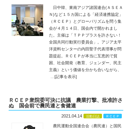
日中韓、東南アジア諸国連合(ＡＳＥＡ
Ｎ)など１５カ国による「経済連携協定」
（ＲＣＥＰ）とグローバリズムを問う集
会が４月１４日、国会内で開かれまし
た。主催は「ＴＰＰプラスを許さない！
全国共同行動実行委員会」。アジア太平
洋資料センターの内田聖子代表理事が問
題提起。ＲＣＥＰが本当に互恵的で貧
困、社会開発（教育、ジェンダー、民主
主義）という価値を分かち合いながら、
…
[記事を表示]
ＲＣＥＰ衆院委可決に抗議 農業打撃、批准許さ
ぬ 国会前で農民連と食健連
2021.04.14
活動日誌
ＲＣＥＰ
農民運動全国連合会（農民連）と国民