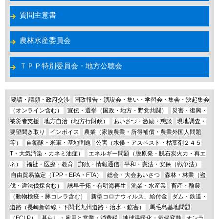
質問主意書
農林水産委員会
ＴＰＰ特別委員会・地方公聴会
要請・請願・政府交渉
国政報告・演説会・集い・学習会・集会・決起集会
（オンライン含む）
宣伝・選挙（国政・地方・野党共闘）
災害・復興・
被災者支援
地方自治（地方行財政）
あいさつ・激励・懇談
現地調査・
要望聞き取り
インボイス
農業（家族農業・所得補償・農業外国人問題
等）
自衛隊・米軍・基地問題
公害（水俣・アスベスト・枯葉剤２４５
T・大気汚染・カネミ油症）
エネルギー問題（脱原発・脱石炭火力・再エ
ネ）
福祉・医療・教育
郵政・情報通信
平和・憲法・安保（戦争法）
自由貿易協定（TPP・EPA・FTA）
総会・大会あいさつ
森林・林業（盗
伐・違法伐採含む）
諫早干拓・有明海再生
漁業・水産業
畜産・酪農
（動物検疫・豚コレラ含む）
新型コロナウィルス、給付金
ダム・鉄道・
道路（長崎新幹線・下関北九州道路・治水・鉱害）
馬毛島基地問題
（FCLP）
暮らし・雇用と営業・消費税
地球温暖化・気候変動
オンラ