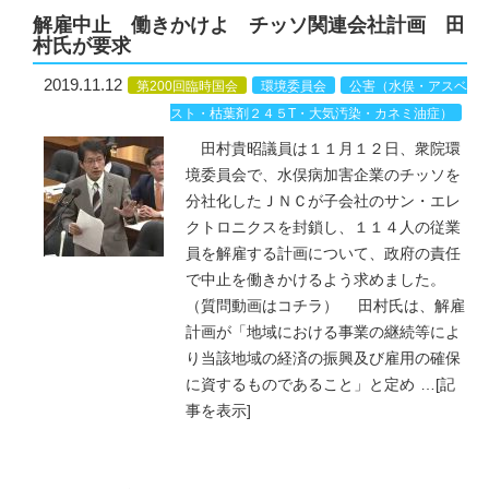
解雇中止 働きかけよ チッソ関連会社計画 田
村氏が要求
2019.11.12
第200回臨時国会
環境委員会
公害（水俣・アスベ
スト・枯葉剤２４５T・大気汚染・カネミ油症）
田村貴昭議員は１１月１２日、衆院環
境委員会で、水俣病加害企業のチッソを
分社化したＪＮＣが子会社のサン・エレ
クトロニクスを封鎖し、１１４人の従業
員を解雇する計画について、政府の責任
で中止を働きかけるよう求めました。
（質問動画はコチラ） 田村氏は、解雇
計画が「地域における事業の継続等によ
り当該地域の経済の振興及び雇用の確保
に資するものであること」と定め
…
[記
事を表示]