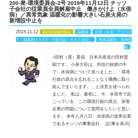
200-衆-環境委員会-2号 2019年11月12日 チッソ
子会社の従業員全員解雇中止 働きかけよ（水俣
病）／異常気象 温暖化の影響大きい石炭火発の
新増設中止を
2019.11.12
第200回臨時国会
議事録
公害（水俣・アスベス
ト・枯葉剤２４５T・大気汚染・カネミ油症）
地球温暖化・気候変
動
○田村（貴）委員 日本共産党の田村貴
昭です。 小泉大臣は、所信の挨拶の中
で、水俣病について述べました。「環境
行政の原点を忘れることなく職務に取り
組んでまいります。」と決意を述べられ
ました。 私は、最初に、今、水俣市で起
こっている、この環境行政の原点、加害
企業の問題について質問をしたいと思い
ます。 本年八月八日、水俣病の加害企業
であるチッソの事業会社
…
[記事を表示]