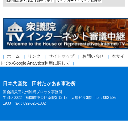
水産物流通・加工（卸売市場）
マイナカード・マイナ保険証
ホーム
リンク
サイトマップ
お問い合せ
本サイ
トでのGoogle Analytics利用に関して
日本共産党 田村たかあき事務所
国会議員団九州沖縄ブロック事務所
〒810-0022 福岡市中央区薬院3-13-12 大場ビル3階 tel：092-526-
1933 fax：092-526-1802