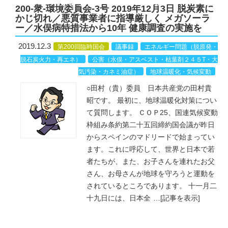
５T・大気汚染・カネミ油症）
200-衆-環境委員会-3号 2019年12月3日 脱炭素に
かじ切れ／悪質事業者に指導厳しく メガソーラ
ー／水俣病特措法から10年 健康調査の実施を
2019.12.3
第200回臨時国会
議事録
エネルギー問題（脱原発・
脱石炭火力・再エネ）
公害（水俣・アスベスト・枯葉剤２４５T・大
気汚染・カネミ油症）
地球温暖化・気候変動
○田村（貴）委員 日本共産党の田村貴
昭です。 最初に、地球温暖化対策につい
て質問します。 ＣＯＰ25、国連気候変動
枠組み条約第二十五回締約国会議が昨日
からスペインのマドリードで始まってい
ます。これに呼応して、世界と日本で若
者たちが、また、お子さんを連れたお父
さん、お母さんが地球を守ろうと運動を
されているところであります。 十一月二
十九日には、日本全
…
[記事を表示]