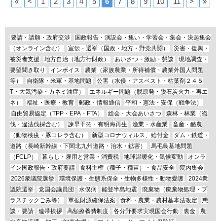
«
<
1
2
3
4
5
6
7
8
9
10
11
>
»
要請・請願・政府交渉
国政報告・演説会・集い・学習会・集会・決起集会
（オンライン含む）
宣伝・選挙（国政・地方・野党共闘）
災害・復興・
被災者支援
地方自治（地方行財政）
あいさつ・激励・懇談
現地調査・
要望聞き取り
インボイス
農業（家族農業・所得補償・農業外国人問題
等）
自衛隊・米軍・基地問題
公害（水俣・アスベスト・枯葉剤２４５
T・大気汚染・カネミ油症）
エネルギー問題（脱原発・脱石炭火力・再エ
ネ）
福祉・医療・教育
郵政・情報通信
平和・憲法・安保（戦争法）
自由貿易協定（TPP・EPA・FTA）
総会・大会あいさつ
森林・林業（盗
伐・違法伐採含む）
諫早干拓・有明海再生
漁業・水産業
畜産・酪農
（動物検疫・豚コレラ含む）
新型コロナウィルス、給付金
ダム・鉄道・
道路（長崎新幹線・下関北九州道路・治水・鉱害）
馬毛島基地問題
（FCLP）
暮らし・雇用と営業・消費税
地球温暖化・気候変動
オンラ
イン国政報告・政府要請
食料主権（種子・種苗）・食品安全
院内集会
2026衆議院選挙
環境保護・生態系保全・生物多様性・動物愛護
2024衆
議院選挙
党国会議員団
水俣病
能登半島地震
廃棄物（廃棄物処理・プ
ラスチックごみ等）
軍拡財源確保法案
食料・農業・農村基本法改定
懇
談・要請
連帯挨拶
高額療養費制度
各分野要求実現国会行動
裏金
農