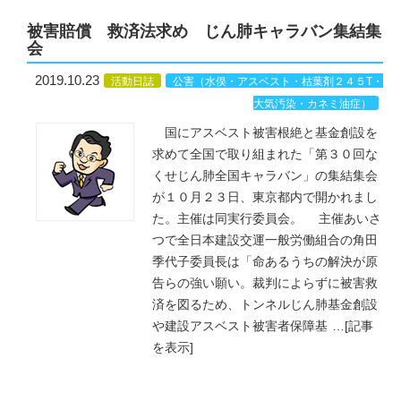
被害賠償 救済法求め じん肺キャラバン集結集
会
2019.10.23
活動日誌
公害（水俣・アスベスト・枯葉剤２４５T・
大気汚染・カネミ油症）
国にアスベスト被害根絶と基金創設を
求めて全国で取り組まれた「第３０回な
くせじん肺全国キャラバン」の集結集会
が１０月２３日、東京都内で開かれまし
た。主催は同実行委員会。 主催あいさ
つで全日本建設交運一般労働組合の角田
季代子委員長は「命あるうちの解決が原
告らの強い願い。裁判によらずに被害救
済を図るため、トンネルじん肺基金創設
や建設アスベスト被害者保障基
…
[記事
を表示]