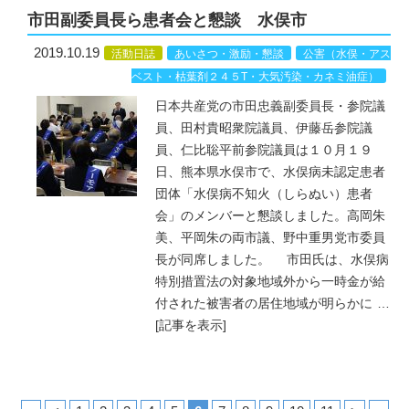
市田副委員長ら患者会と懇談 水俣市
2019.10.19
活動日誌
あいさつ・激励・懇談
公害（水俣・アス
ベスト・枯葉剤２４５T・大気汚染・カネミ油症）
日本共産党の市田忠義副委員長・参院議
員、田村貴昭衆院議員、伊藤岳参院議
員、仁比聡平前参院議員は１０月１９
日、熊本県水俣市で、水俣病未認定患者
団体「水俣病不知火（しらぬい）患者
会」のメンバーと懇談しました。高岡朱
美、平岡朱の両市議、野中重男党市委員
長が同席しました。 市田氏は、水俣病
特別措置法の対象地域外から一時金が給
付された被害者の居住地域が明らかに
…
[記事を表示]