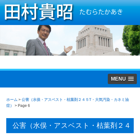
MENU
ホーム
>
公害（水俣・アスベスト・枯葉剤２４５T・大気汚染・カネミ油
症）
> Page 6
公害（水俣・アスベスト・枯葉剤２４