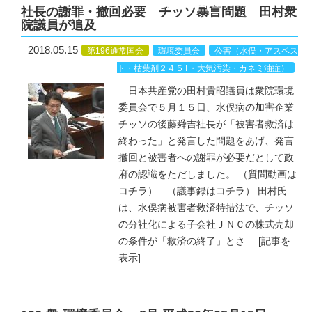
５T・大気汚染・カネミ油症）
社長の謝罪・撤回必要 チッソ暴言問題 田村衆
院議員が追及
2018.05.15
第196通常国会
環境委員会
公害（水俣・アスベス
ト・枯葉剤２４５T・大気汚染・カネミ油症）
日本共産党の田村貴昭議員は衆院環境
委員会で５月１５日、水俣病の加害企業
チッソの後藤舜吉社長が「被害者救済は
終わった」と発言した問題をあげ、発言
撤回と被害者への謝罪が必要だとして政
府の認識をただしました。 （質問動画は
コチラ） （議事録はコチラ） 田村氏
は、水俣病被害者救済特措法で、チッソ
の分社化による子会社ＪＮＣの株式売却
の条件が「救済の終了」とさ
…
[記事を
表示]