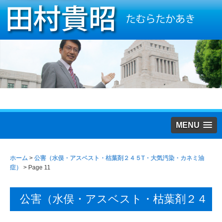
MENU
ホーム
>
公害（水俣・アスベスト・枯葉剤２４５T・大気汚染・カネミ油
症）
> Page 11
公害（水俣・アスベスト・枯葉剤２４