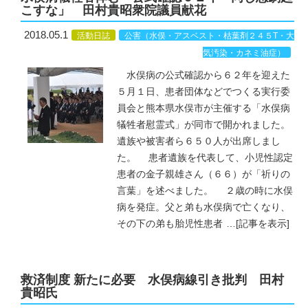
こすな」 田村貴昭衆院議員献花
2018.05.1
活動日誌
公害（水俣・アスベスト・枯葉剤２４５T・大
気汚染・カネミ油症）
水俣病の公式確認から６２年を迎えた
５月１日、患者団体などでつくる実行委
員会と熊本県水俣市が主催する「水俣病
犠牲者慰霊式」が同市で開かれました。
遺族や被害者ら６５０人が出席しまし
た。 患者遺族を代表して、小児性認定
患者の金子親雄さん（６６）が「祈りの
言葉」を述べました。 ２歳の時に水俣
病を発症。父と弟も水俣病で亡くなり、
その下の弟も胎児性患者
…
[記事を表示]
救済制度 新たに必要 水俣病線引き批判 田村
貴昭氏