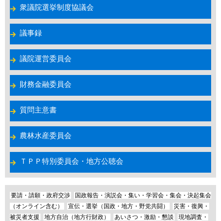
衆議院選挙制度協議会
議事録
議院運営委員会
財務金融委員会
質問主意書
農林水産委員会
ＴＰＰ特別委員会・地方公聴会
要請・請願・政府交渉
国政報告・演説会・集い・学習会・集会・決起集会
（オンライン含む）
宣伝・選挙（国政・地方・野党共闘）
災害・復興・
被災者支援
地方自治（地方行財政）
あいさつ・激励・懇談
現地調査・