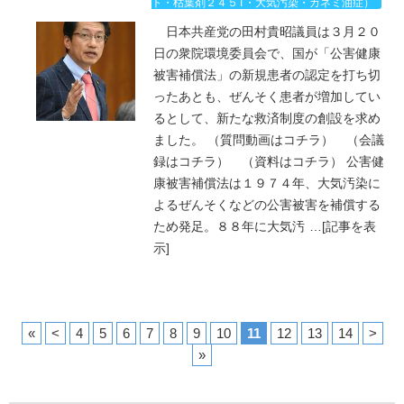
ト・枯葉剤２４５T・大気汚染・カネミ油症）
日本共産党の田村貴昭議員は３月２０
日の衆院環境委員会で、国が「公害健康
被害補償法」の新規患者の認定を打ち切
ったあとも、ぜんそく患者が増加してい
るとして、新たな救済制度の創設を求め
ました。 （質問動画はコチラ） （会議
録はコチラ） （資料はコチラ） 公害健
康被害補償法は１９７４年、大気汚染に
よるぜんそくなどの公害被害を補償する
ため発足。８８年に大気汚
…
[記事を表
示]
«
<
4
5
6
7
8
9
10
11
12
13
14
>
»