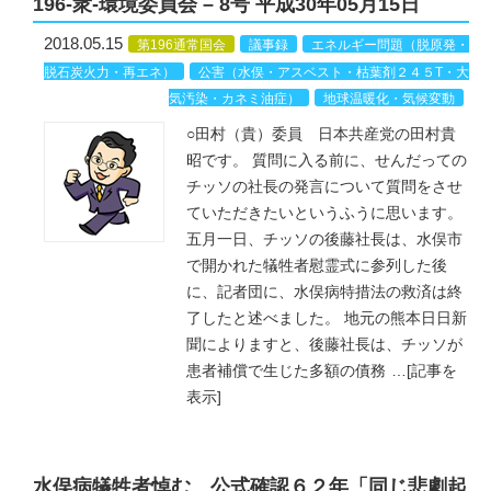
196-衆-環境委員会 – 8号 平成30年05月15日
2018.05.15
第196通常国会
議事録
エネルギー問題（脱原発・
脱石炭火力・再エネ）
公害（水俣・アスベスト・枯葉剤２４５T・大
気汚染・カネミ油症）
地球温暖化・気候変動
○田村（貴）委員 日本共産党の田村貴
昭です。 質問に入る前に、せんだっての
チッソの社長の発言について質問をさせ
ていただきたいというふうに思います。
五月一日、チッソの後藤社長は、水俣市
で開かれた犠牲者慰霊式に参列した後
に、記者団に、水俣病特措法の救済は終
了したと述べました。 地元の熊本日日新
聞によりますと、後藤社長は、チッソが
患者補償で生じた多額の債務
…
[記事を
表示]
水俣病犠牲者悼む 公式確認６２年「同じ悲劇起