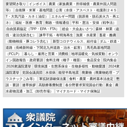
要望聞き取り
インボイス
農業（家族農業・所得補償・農業外国人問題
等）
自衛隊・米軍・基地問題
公害（水俣・アスベスト・枯葉剤２４５
T・大気汚染・カネミ油症）
エネルギー問題（脱原発・脱石炭火力・再エ
ネ）
福祉・医療・教育
郵政・情報通信
平和・憲法・安保（戦争法）
自由貿易協定（TPP・EPA・FTA）
総会・大会あいさつ
森林・林業（盗
伐・違法伐採含む）
諫早干拓・有明海再生
漁業・水産業
畜産・酪農
（動物検疫・豚コレラ含む）
新型コロナウィルス、給付金
ダム・鉄道・
道路（長崎新幹線・下関北九州道路・治水・鉱害）
馬毛島基地問題
（FCLP）
暮らし・雇用と営業・消費税
地球温暖化・気候変動
オンラ
イン国政報告・政府要請
食料主権（種子・種苗）・食品安全
院内集会
2026衆議院選挙
環境保護・生態系保全・生物多様性・動物愛護
2024衆
議院選挙
党国会議員団
水俣病
能登半島地震
廃棄物（廃棄物処理・プ
ラスチックごみ等）
軍拡財源確保法案
食料・農業・農村基本法改定
懇
談・要請
連帯挨拶
高額療養費制度
各分野要求実現国会行動
裏金
農
水産物流通・加工（卸売市場）
マイナカード・マイナ保険証