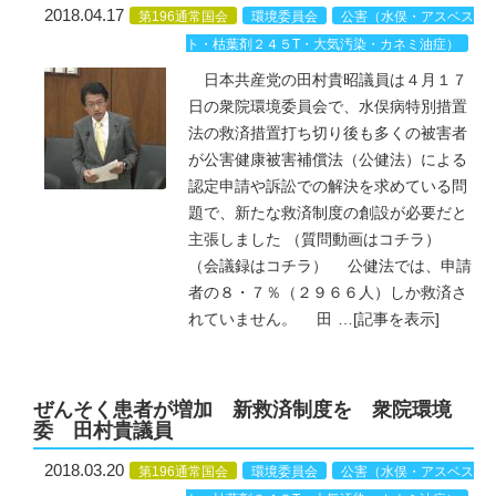
2018.04.17
第196通常国会
環境委員会
公害（水俣・アスベス
ト・枯葉剤２４５T・大気汚染・カネミ油症）
日本共産党の田村貴昭議員は４月１７
日の衆院環境委員会で、水俣病特別措置
法の救済措置打ち切り後も多くの被害者
が公害健康被害補償法（公健法）による
認定申請や訴訟での解決を求めている問
題で、新たな救済制度の創設が必要だと
主張しました （質問動画はコチラ）
（会議録はコチラ） 公健法では、申請
者の８・７％（２９６６人）しか救済さ
れていません。 田
…
[記事を表示]
ぜんそく患者が増加 新救済制度を 衆院環境
委 田村貴議員
2018.03.20
第196通常国会
環境委員会
公害（水俣・アスベス