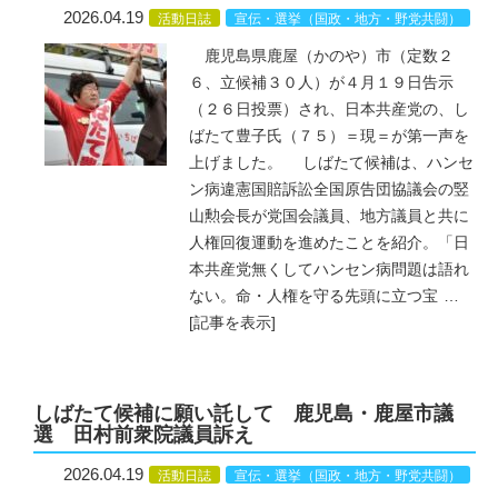
2026.04.19
活動日誌
宣伝・選挙（国政・地方・野党共闘）
鹿児島県鹿屋（かのや）市（定数２
６、立候補３０人）が４月１９日告示
（２６日投票）され、日本共産党の、し
ばたて豊子氏（７５）＝現＝が第一声を
上げました。 しばたて候補は、ハンセ
ン病違憲国賠訴訟全国原告団協議会の竪
山勲会長が党国会議員、地方議員と共に
人権回復運動を進めたことを紹介。「日
本共産党無くしてハンセン病問題は語れ
ない。命・人権を守る先頭に立つ宝
…
[記事を表示]
しばたて候補に願い託して 鹿児島・鹿屋市議
選 田村前衆院議員訴え
2026.04.19
活動日誌
宣伝・選挙（国政・地方・野党共闘）