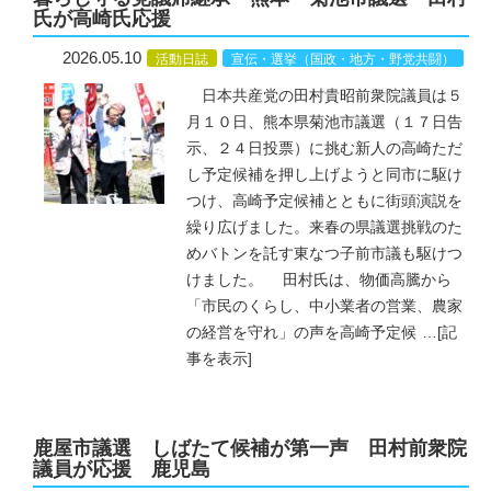
氏が高崎氏応援
2026.05.10
活動日誌
宣伝・選挙（国政・地方・野党共闘）
日本共産党の田村貴昭前衆院議員は５
月１０日、熊本県菊池市議選（１７日告
示、２４日投票）に挑む新人の高崎ただ
し予定候補を押し上げようと同市に駆け
つけ、高崎予定候補とともに街頭演説を
繰り広げました。来春の県議選挑戦のた
めバトンを託す東なつ子前市議も駆けつ
けました。 田村氏は、物価高騰から
「市民のくらし、中小業者の営業、農家
の経営を守れ」の声を高崎予定候
…
[記
事を表示]
鹿屋市議選 しばたて候補が第一声 田村前衆院
議員が応援 鹿児島