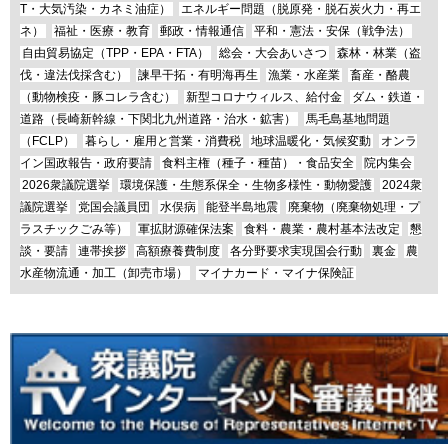
T・大気汚染・カネミ油症）
エネルギー問題（脱原発・脱石炭火力・再エ
ネ）
福祉・医療・教育
郵政・情報通信
平和・憲法・安保（戦争法）
自由貿易協定（TPP・EPA・FTA）
総会・大会あいさつ
森林・林業（盗
伐・違法伐採含む）
諫早干拓・有明海再生
漁業・水産業
畜産・酪農
（動物検疫・豚コレラ含む）
新型コロナウィルス、給付金
ダム・鉄道・
道路（長崎新幹線・下関北九州道路・治水・鉱害）
馬毛島基地問題
（FCLP）
暮らし・雇用と営業・消費税
地球温暖化・気候変動
オンラ
イン国政報告・政府要請
食料主権（種子・種苗）・食品安全
院内集会
2026衆議院選挙
環境保護・生態系保全・生物多様性・動物愛護
2024衆
議院選挙
党国会議員団
水俣病
能登半島地震
廃棄物（廃棄物処理・プ
ラスチックごみ等）
軍拡財源確保法案
食料・農業・農村基本法改定
懇
談・要請
連帯挨拶
高額療養費制度
各分野要求実現国会行動
裏金
農
水産物流通・加工（卸売市場）
マイナカード・マイナ保険証