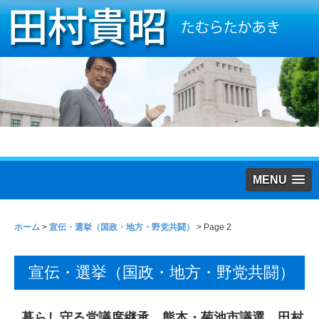
MENU
ホーム
>
宣伝・選挙（国政・地方・野党共闘）
> Page 2
宣伝・選挙（国政・地方・野党共闘）
暮らし守る党議席継承 熊本・菊池市議選 田村