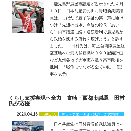
鹿児島県鹿屋市議選が告示された４月
１９日、日本共産党の田村貴昭前衆院議
員は、しばたて豊子候補の第一声に駆け
つけ「先週の出水、今週の姶良（あい
ら）両市議選に続く連続勝利で鹿児島か
ら政治を変える流れを広げよう」と訴え
ました。 田村氏は、海上自衛隊鹿屋航
空基地への無人偵察機ＭＱ９Ｂ配備計画
など九州各地で大軍拡を狙う高市政権を
批判。「戦争につながる全ての動
…
[記
事を表示]
くらし支援実現へ全力 宮崎・西都市議選 田村
氏が応援
2026.04.16
活動日誌
宣伝・選挙（国政・地方・野党共闘）
日本共産党の田村貴昭前衆院議員は４