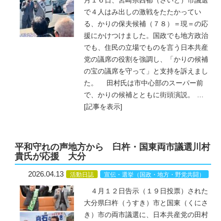
月１６日、宮崎県西都（さいと）市議選
で４人はみ出しの激戦をたたかってい
る、かりの保夫候補（７８）＝現＝の応
援にかけつけました。国政でも地方政治
でも、住民の立場でものを言う日本共産
党の議席の役割を強調し、「かりの候補
の宝の議席を守って」と支持を訴えまし
た。 田村氏は市中心部のスーパー前
で、かりの候補とともに街頭演説。
…
[記事を表示]
平和守れの声地方から 臼杵・国東両市議選川村
貴氏が応援 大分
2026.04.13
活動日誌
宣伝・選挙（国政・地方・野党共闘）
４月１２日告示（１９日投票）された
大分県臼杵（うすき）市と国東（くにさ
き）市の両市議選に、日本共産党の田村