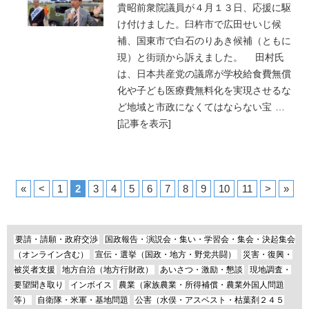
貴昭前衆院議員が４月１３日、応援に駆
け付けました。臼杵市で広田せいじ候
補、国東市で白石のりあき候補（ともに
現）と街頭から訴えました。 田村氏
は、日本共産党の議席が学校給食費無償
化や子ども医療費無料化を実現させるな
ど地域と市政になくてはならない宝
…
[記事を表示]
«
<
1
2
3
4
5
6
7
8
9
10
11
>
»
要請・請願・政府交渉
国政報告・演説会・集い・学習会・集会・決起集会
（オンライン含む）
宣伝・選挙（国政・地方・野党共闘）
災害・復興・
被災者支援
地方自治（地方行財政）
あいさつ・激励・懇談
現地調査・
要望聞き取り
インボイス
農業（家族農業・所得補償・農業外国人問題
等）
自衛隊・米軍・基地問題
公害（水俣・アスベスト・枯葉剤２４５