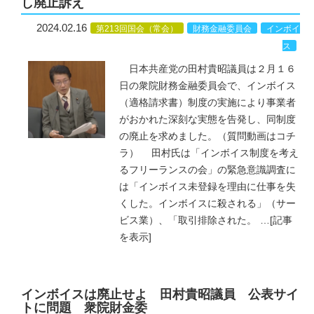
し廃止訴え
2024.02.16
第213回国会（常会）
財務金融委員会
インボイ
ス
日本共産党の田村貴昭議員は２月１６
日の衆院財務金融委員会で、インボイス
（適格請求書）制度の実施により事業者
がおかれた深刻な実態を告発し、同制度
の廃止を求めました。（質問動画はコチ
ラ） 田村氏は「インボイス制度を考え
るフリーランスの会」の緊急意識調査に
は「インボイス未登録を理由に仕事を失
くした。インボイスに殺される」（サー
ビス業）、「取引排除された。
…
[記事
を表示]
インボイスは廃止せよ 田村貴昭議員 公表サイ
トに問題 衆院財金委