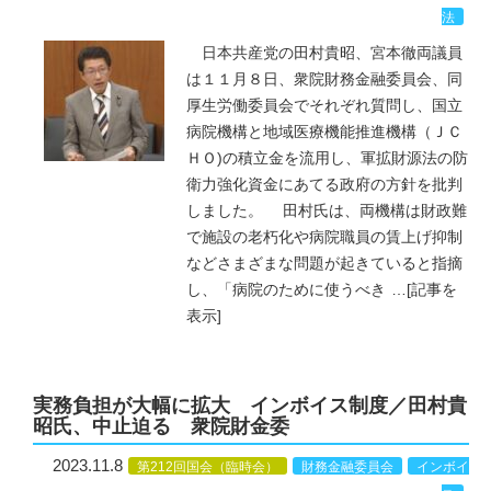
法
日本共産党の田村貴昭、宮本徹両議員
は１１月８日、衆院財務金融委員会、同
厚生労働委員会でそれぞれ質問し、国立
病院機構と地域医療機能推進機構（ＪＣ
ＨＯ)の積立金を流用し、軍拡財源法の防
衛力強化資金にあてる政府の方針を批判
しました。 田村氏は、両機構は財政難
で施設の老朽化や病院職員の賃上げ抑制
などさまざまな問題が起きていると指摘
し、「病院のために使うべき
…
[記事を
表示]
実務負担が大幅に拡大 インボイス制度／田村貴
昭氏、中止迫る 衆院財金委
2023.11.8
第212回国会（臨時会）
財務金融委員会
インボイ