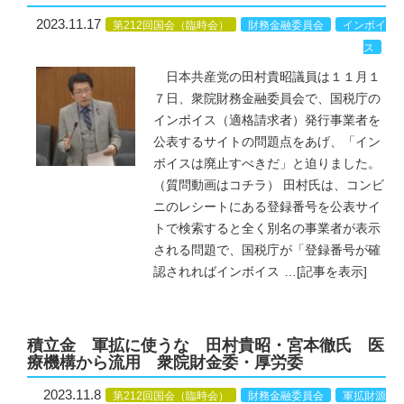
2023.11.17
第212回国会（臨時会）
財務金融委員会
インボイ
ス
日本共産党の田村貴昭議員は１１月１
７日、衆院財務金融委員会で、国税庁の
インボイス（適格請求者）発行事業者を
公表するサイトの問題点をあげ、「イン
ボイスは廃止すべきだ」と迫りました。
（質問動画はコチラ） 田村氏は、コンビ
ニのレシートにある登録番号を公表サイ
トで検索すると全く別名の事業者が表示
される問題で、国税庁が「登録番号が確
認されればインボイス
…
[記事を表示]
積立金 軍拡に使うな 田村貴昭・宮本徹氏 医
療機構から流用 衆院財金委・厚労委
2023.11.8
第212回国会（臨時会）
財務金融委員会
軍拡財源