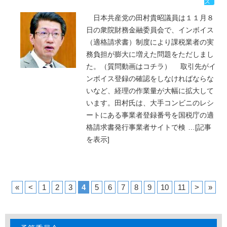
ス
日本共産党の田村貴昭議員は１１月８
日の衆院財務金融委員会で、インボイス
（適格請求書）制度により課税業者の実
務負担が膨大に増えた問題をただしまし
た。（質問動画はコチラ） 取引先がイ
ンボイス登録の確認をしなければならな
いなど、経理の作業量が大幅に拡大して
います。田村氏は、大手コンビニのレシ
ートにある事業者登録番号を国税庁の適
格請求書発行事業者サイトで検
…
[記事
を表示]
«
<
1
2
3
4
5
6
7
8
9
10
11
>
»