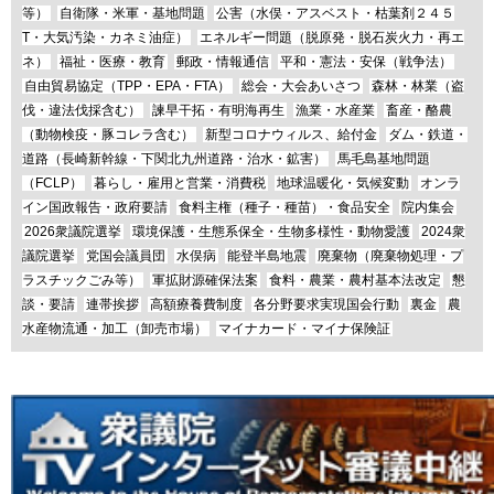
等）
自衛隊・米軍・基地問題
公害（水俣・アスベスト・枯葉剤２４５
T・大気汚染・カネミ油症）
エネルギー問題（脱原発・脱石炭火力・再エ
ネ）
福祉・医療・教育
郵政・情報通信
平和・憲法・安保（戦争法）
自由貿易協定（TPP・EPA・FTA）
総会・大会あいさつ
森林・林業（盗
伐・違法伐採含む）
諫早干拓・有明海再生
漁業・水産業
畜産・酪農
（動物検疫・豚コレラ含む）
新型コロナウィルス、給付金
ダム・鉄道・
道路（長崎新幹線・下関北九州道路・治水・鉱害）
馬毛島基地問題
（FCLP）
暮らし・雇用と営業・消費税
地球温暖化・気候変動
オンラ
イン国政報告・政府要請
食料主権（種子・種苗）・食品安全
院内集会
2026衆議院選挙
環境保護・生態系保全・生物多様性・動物愛護
2024衆
議院選挙
党国会議員団
水俣病
能登半島地震
廃棄物（廃棄物処理・プ
ラスチックごみ等）
軍拡財源確保法案
食料・農業・農村基本法改定
懇
談・要請
連帯挨拶
高額療養費制度
各分野要求実現国会行動
裏金
農
水産物流通・加工（卸売市場）
マイナカード・マイナ保険証