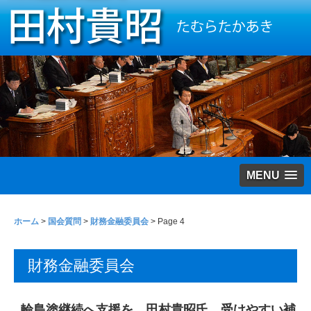
MENU
ホーム
>
国会質問
>
財務金融委員会
> Page 4
財務金融委員会
輪島塗継続へ支援を 田村貴昭氏 受けやすい補