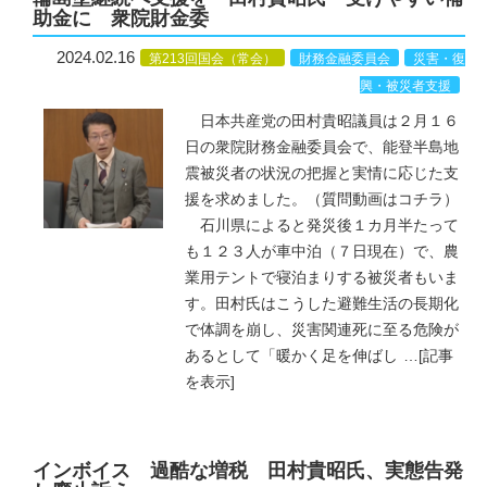
助金に 衆院財金委
2024.02.16
第213回国会（常会）
財務金融委員会
災害・復
興・被災者支援
日本共産党の田村貴昭議員は２月１６
日の衆院財務金融委員会で、能登半島地
震被災者の状況の把握と実情に応じた支
援を求めました。（質問動画はコチラ）
石川県によると発災後１カ月半たって
も１２３人が車中泊（７日現在）で、農
業用テントで寝泊まりする被災者もいま
す。田村氏はこうした避難生活の長期化
で体調を崩し、災害関連死に至る危険が
あるとして「暖かく足を伸ばし
…
[記事
を表示]
インボイス 過酷な増税 田村貴昭氏、実態告発