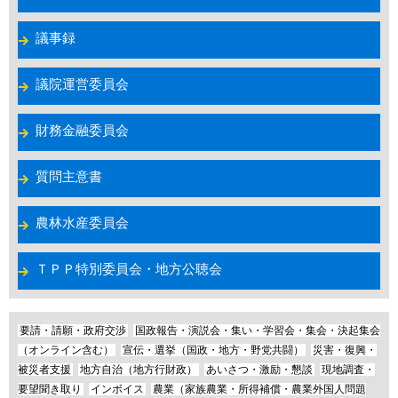
議事録
議院運営委員会
財務金融委員会
質問主意書
農林水産委員会
ＴＰＰ特別委員会・地方公聴会
要請・請願・政府交渉
国政報告・演説会・集い・学習会・集会・決起集会
（オンライン含む）
宣伝・選挙（国政・地方・野党共闘）
災害・復興・
被災者支援
地方自治（地方行財政）
あいさつ・激励・懇談
現地調査・
要望聞き取り
インボイス
農業（家族農業・所得補償・農業外国人問題