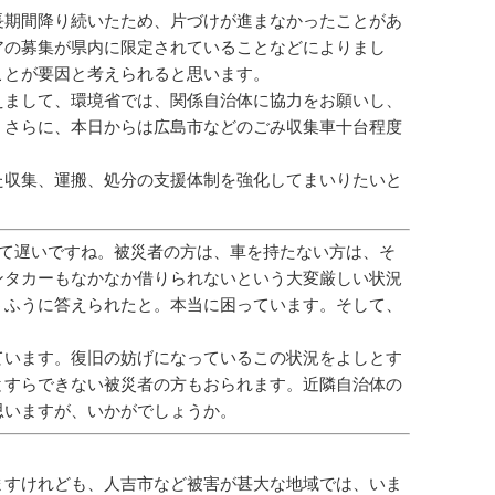
長期間降り続いたため、片づけが進まなかったことがあ
アの募集が県内に限定されていることなどによりまし
ことが要因と考えられると思います。
えまして、環境省では、関係自治体に協力をお願いし、
、さらに、本日からは広島市などのごみ収集車十台程度
た収集、運搬、処分の支援体制を強化してまいりたいと
て遅いですね。被災者の方は、車を持たない方は、そ
ンタカーもなかなか借りられないという大変厳しい状況
うふうに答えられたと。本当に困っています。そして、
ています。復旧の妨げになっているこの状況をよしとす
とすらできない被災者の方もおられます。近隣自治体の
思いますが、いかがでしょうか。
ますけれども、人吉市など被害が甚大な地域では、いま