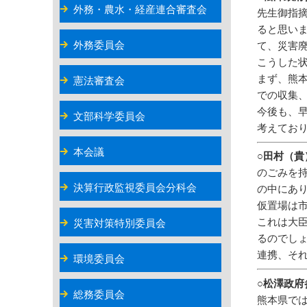
外務・農水・経産連合審査会
先生御指
ると思い
外務委員会
て、災害
こうした
まず、熊
憲法審査会
での収集
今後も、
文部科学委員会
考えてお
本会議
○田村（貴
のごみを
決算行政監視委員会分科会
の中にあ
仮置場は
これは大
災害対策特別委員会
るのでし
連携、そ
環境委員会
○松澤政府
総務委員会
熊本県で