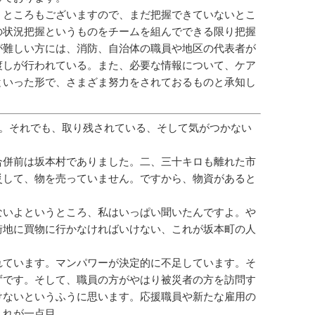
うところもございますので、まだ把握できていないとこ
の状況把握というものをチームを組んでできる限り把握
が難しい方には、消防、自治体の職員や地区の代表者が
渡しが行われている。また、必要な情報について、ケア
といった形で、さまざま努力をされておるものと承知し
。それでも、取り残されている、そして気がつかない
合併前は坂本村でありました。二、三十キロも離れた市
災して、物を売っていません。ですから、物資があると
ないよというところ、私はいっぱい聞いたんですよ。や
街地に買物に行かなければいけない、これが坂本町の人
れています。マンパワーが決定的に不足しています。そ
ずです。そして、職員の方がやはり被災者の方を訪問す
けないというふうに思います。応援職員や新たな雇用の
これが一点目。