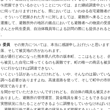
〇％把握できているかということについては、まだ継続調査中とい
やに伺っておりますけれども、県においては、いわゆる在宅避難者
た、そういって把握された方々に対しましては、避難所へ来ること
を運搬して、避難所外の地区の拠点においても避難者への物資の受
ーさんとか民生委員、自治体職員等による訪問の際にも提供される
す。
）委員
その努力については、本当に感謝申し上げたいと思います
集落、そして被災地の方がおられます。
国道が通行どめになった熊本県八代市の坂本町、ここはもともと、
から被災した自宅に帰ってくるのも困難です。町の唯一の商店も被
とりに行かなければ調達できない。
ていくという話があったんだけれども、いや、そんなのは届いてい
と調べる必要がありますよね。高速道路を使って、そして町中の市
の状況であります。
意を聞かせていただきたいんですけれども、自治体の職員も被災さ
がありました。避難所の管理運営、賃金職員を雇うこともできるは
て実態状況に当たることができるように調整をしていかなければい
て、避難所以外で暮らす被災者の状況をまず把握するということ、