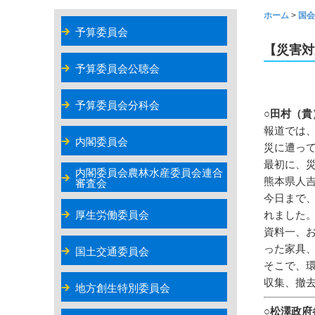
ホーム
>
国会
予算委員会
【災害対
予算委員会公聴会
予算委員会分科会
○田村（貴
報道では
内閣委員会
災に遭っ
最初に、
内閣委員会農林水産委員会連合
熊本県人
審査会
今日まで
厚生労働委員会
れました
資料一、
った家具
国土交通委員会
そこで、
収集、撤
地方創生特別委員会
○松澤政府