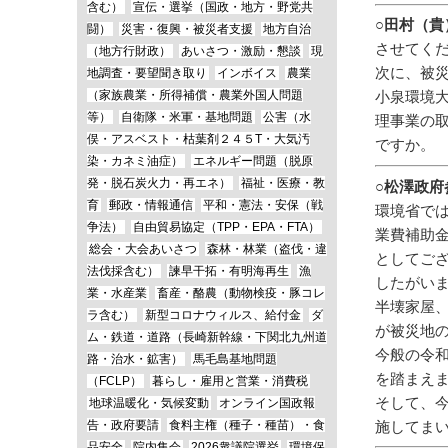
含む）
宣伝・選挙（国政・地方・野党共
○田村（貴
闘）
災害・復興・被災者支援
地方自治
させてく
（地方行財政）
あいさつ・激励・懇談
現
次に、被
地調査・要望聞き取り
インボイス
農業
（家族農業・所得補償・農業外国人問題
小泉環境
等）
自衛隊・米軍・基地問題
公害（水
理事業の
俣・アスベスト・枯葉剤２４５T・大気汚
ですか。
染・カネミ油症）
エネルギー問題（脱原
発・脱石炭火力・再エネ）
福祉・医療・教
○松澤政
育
郵政・情報通信
平和・憲法・安保（戦
環境省で
争法）
自由貿易協定（TPP・EPA・FTA）
業費補助
総会・大会あいさつ
森林・林業（盗伐・違
としてご
法伐採含む）
諫早干拓・有明海再生
漁
したがい
業・水産業
畜産・酪農（動物検疫・豚コレ
半壊家屋
ラ含む）
新型コロナウィルス、給付金
ダ
が被災地
ム・鉄道・道路（長崎新幹線・下関北九州道
今般の令
路・治水・鉱害）
馬毛島基地問題
を踏まえ
（FCLP）
暮らし・雇用と営業・消費税
そして、
地球温暖化・気候変動
オンライン国政報
施してま
告・政府要請
食料主権（種子・種苗）・食
品安全
院内集会
2026衆議院選挙
環境保