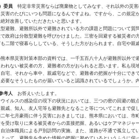
）委員
特定非常災害ならば廃棄物としてみなす、それ以外の災害
は災害のたびにいつも問題になるんですよね。ですから、この規定
は絶対改善していただきたいと思います。
散型避難、避難所以外で避難されている方の課題と問題について質
策で政府は分散型避難を呼びかけました。三密を回避する被災者の
ども二階で寝暮らししている、そうした方がおられます。自宅や親
の熊本県災害対策本部の資料では、一千五百八十人が避難所以外で
らわれない被災者の方、避難者の方がおられると思います。私も現
、自宅、それから車中、親戚宅などで、避難者の把握が十分にでき
、必要なそうしたものが届いていると認識されているでしょうか。
参考人
お答えいたします。
ナウイルスの感染症の現下の状況においては、三つの密の回避の観
な親戚、知人、友人宅等も避難先となること等についてこれまで促
和二年七月豪雨に伴う災害におきましては、熊本県においては、市
資を受け取りに来る被災者からの直接把握、あるいはケアマネジャ
、自治体職員による戸別訪問の実施、また、道路が不通で孤立して
によって、避難先を含めた情報の把握に努めているというふうに伺