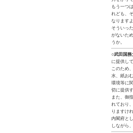
もう一つ
れども、
なります
そういっ
がないた
うか。
○武田国務
に提供し
このため
水、紙お
環境等に
切に提供
また、御
れており
りますけ
内閣府と
しながら