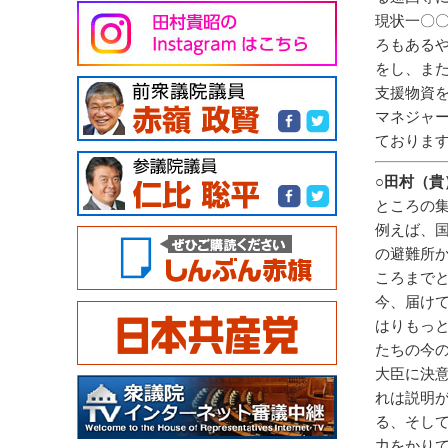
現状一〇
ろもある
をし、ま
支援物資
マネジャ
ておりま
○田村（貴
ところの
例えば、
の避難所
ころまで
今、届け
はりもっ
たちの今
大臣に決
れは説明
る、そし
力をかり