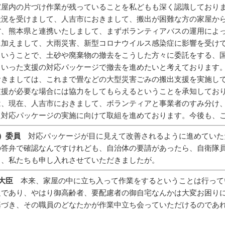
家屋内の片づけ作業が残っていることを私どもも深く認識しており
状況を受けまして、人吉市におきまして、搬出が困難な方の家屋か
省、熊本県と連携いたしまして、まずボランティアバスの運用によ
に加えまして、大雨災害、新型コロナウイルス感染症に影響を受け
ということで、土砂や廃棄物の撤去をこうした方々に委託をする、
ういった支援の対応パッケージで撤去を進めたいと考えております
おきましては、これまで畳などの大型災害ごみの搬出支援を実施し
支援が必要な場合には協力をしてもらえるということを承知してお
は、現在、人吉市におきまして、ボランティアと事業者のすみ分け
た対応パッケージの実施に向けて取組を進めております。今後も、
貴）委員
対応パッケージが目に見えて改善されるように進めていた
の答弁で確認なんですけれども、自治体の要請があったら、自衛隊
う、私たちも申し入れさせていただきましたが。
務大臣
本来、家屋の中に立ち入って作業をするということは行って
足であり、やはり御高齢者、要配慮者の御自宅なんかは大変お困り
基づき、その職員のどなたかが作業中立ち会っていただけるのであ