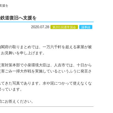
支援を
、鉄道復旧へ支援を
2020.07.28
第201回通常国会
議事録
内閣府の取りまとめでは、一万六千軒を超える家屋が被
とお見舞いを申し上げます。
災害対策本部で小泉環境大臣は、人吉市では、十日から
災害ごみ一掃大作戦を実施しているというふうに発言さ
れてきた写真であります。水や泥につかって使えなくな
漂っています。
潔にお答えください。