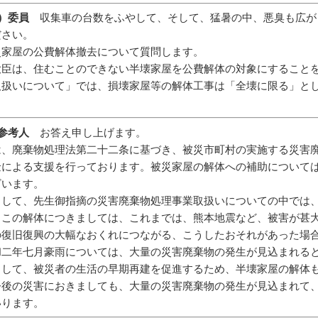
）委員
収集車の台数をふやして、そして、猛暑の中、悪臭も広が
ださい。
災家屋の公費解体撤去について質問します。
大臣は、住むことのできない半壊家屋を公費解体の対象にすること
取扱いについて」では、損壊家屋等の解体工事は「全壊に限る」と
府参考人
お答え申し上げます。
は、廃棄物処理法第二十二条に基づき、被災市町村の実施する災害
金による支援を行っております。被災家屋の解体への補助について
ざいます。
まして、先生御指摘の災害廃棄物処理事業取扱いについての中では
、この解体につきましては、これまでは、熊本地震など、被害が甚
の復旧復興の大幅なおくれにつながる、こうしたおそれがあった場
和二年七月豪雨については、大量の災害廃棄物の発生が見込まれる
まして、被災者の生活の早期再建を促進するため、半壊家屋の解体
今後の災害におきましても、大量の災害廃棄物の発生が見込まれて
いります。