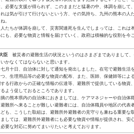
は、必要な支援が得られず、このままだと猛暑の中、体調を崩して
それは気が引けて行けないという方、その気持ち、九州の熊本の人
よね。
た人たちが体調を崩して、災害関連死を生んでしまっては、これは
めにも、必要な物資と情報を届けていく、政府は積極的な役割を今
大臣
被災者の避難生活の状況というのはさまざまでありまして、
ていかなくてはならないと思います。
、七月十日、自治体に対して通知を発出しました。在宅で避難生活
むつ、生理用品等の必要な物資の配布、また、医師、保健師等によ
関する行政からの正確な情報の伝達等、避難所で提供している物資
するよう促しておるところであります。
指摘の熊本県内の自治体におきましては、ケアマネジャーや自治体
、避難所へ来ることが難しい避難者には、自治体職員や地区の代表
れども、こうした取組は、避難所外避難者の見守りも兼ねる重要な
しましては、避難所外避難者にも必要な物資や情報が提供され、安
、必要な対応に努めてまいりたいと考えております。