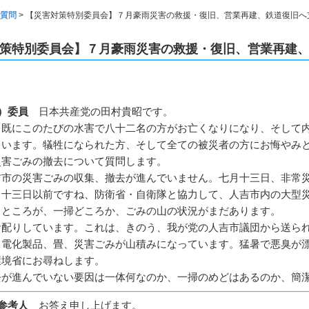
質問
>
【災害対策特別委員会】７月豪雨災害の救援・復旧、営業再建、鉄道復旧へ
策特別委員会】７月豪雨災害の救援・復旧、営業再建
）委員
日本共産党の田村貴昭です。
、既にこのたびの水害で八十二名の方がお亡くなりになり、そして
ています。犠牲になられた方、そして全ての被災者の方にお悔やみ
災害ごみの撤去について質問します。
吉市の災害ごみの収集、撤去が進んでいません。七月十三日、非常
、十三日以前ですね、防衛省・自衛隊と協力して、人吉市内の大型
。ところが、一掃どころか、ごみの山の状況がまだあります。
お配りしています。これは、きのう、我が党の人吉市議団から送ら
、電化製品、畳、災害ごみが山積みになっています。猛暑で悪臭が
環境省にお尋ねします。
去が進んでいない要因は一体何なのか、一掃のめどはあるのか、簡
参考人
お答え申し上げます。