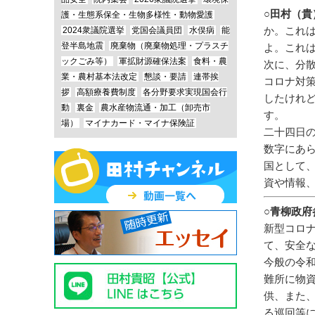
○田村（貴
護・生態系保全・生物多様性・動物愛護
か。これ
2024衆議院選挙
党国会議員団
水俣病
能
登半島地震
廃棄物（廃棄物処理・プラスチ
よ。これ
ックごみ等）
軍拡財源確保法案
食料・農
次に、分
業・農村基本法改定
懇談・要請
連帯挨
コロナ対
拶
高額療養費制度
各分野要求実現国会行
したけれ
動
裏金
農水産物流通・加工（卸売市
す。
場）
マイナカード・マイナ保険証
二十四日
数字にあ
国として
資や情報
○青柳政府
新型コロ
て、安全
今般の令
難所に物
供、また
る巡回等