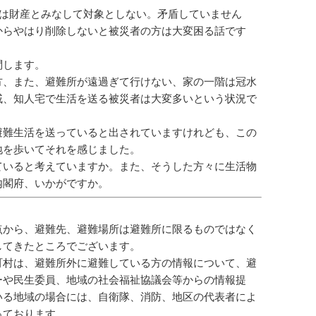
は財産とみなして対象としない。矛盾していません
からやはり削除しないと被災者の方は大変困る話です
問します。
方、また、避難所が遠過ぎて行けない、家の一階は冠水
戚、知人宅で生活を送る被災者は大変多いという状況で
避難生活を送っていると出されていますけれども、この
地を歩いてそれを感じました。
ていると考えていますか。また、そうした方々に生活物
内閣府、いかがですか。
点から、避難先、避難場所は避難所に限るものではなく
してきたところでございます。
町村は、避難所外に避難している方の情報について、避
ーや民生委員、地域の社会福祉協議会等からの情報提
いる地域の場合には、自衛隊、消防、地区の代表者によ
っております。