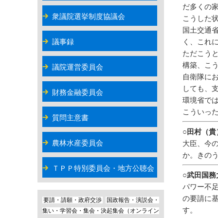
だ多くの
衆議院選挙制度協議会
こうした
国土交通
く、これ
議事録
ただこう
構築、こ
議院運営委員会
自衛隊に
しても、
財務金融委員会
環境省で
こういっ
質問主意書
○田村（
農林水産委員会
大臣、今
か。きの
ＴＰＰ特別委員会・地方公聴会
○武田国
パワー不
の要請に
要請・請願・政府交渉
国政報告・演説会・
す。
集い・学習会・集会・決起集会（オンライン