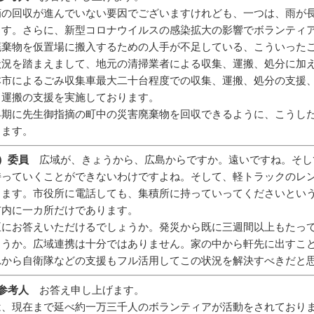
摘の回収が進んでいない要因でございますけれども、一つは、雨が
ます。さらに、新型コロナウイルスの感染拡大の影響でボランティ
廃棄物を仮置場に搬入するための人手が不足している、こういった
状況を踏まえまして、地元の清掃業者による収集、運搬、処分に加
本市によるごみ収集車最大二十台程度での収集、運搬、処分の支援
、運搬の支援を実施しております。
早期に先生御指摘の町中の災害廃棄物を回収できるように、こうし
ります。
）委員
広域が、きょうから、広島からですか。遠いですね。そし
持っていくことができないわけですよね。そして、軽トラックのレ
ります。市役所に電話しても、集積所に持っていってくださいとい
市内に一カ所だけであります。
臣にお答えいただけるでしょうか。発災から既に三週間以上もたっ
ょうか。広域連携は十分ではありません。家の中から軒先に出すこ
れから自衛隊などの支援もフル活用してこの状況を解決すべきだと
参考人
お答え申し上げます。
は、現在まで延べ約一万三千人のボランティアが活動をされており