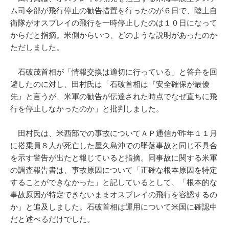
ム司令部が飛行停止の勧告措置を行ったのが６日で、陸上自
衛隊がオスプレイの飛行を一時停止したのは１０日になって
からだと指摘。米側からいつ、どのような説明があったのか
ただしました。
石破茂首相が「情報交換は適切に行っている」と答弁を回
避したのに対し、田村氏は「石破首相は『安全確保が最優
先』と言うが、米軍の勧告が伝達された時点でなぜ直ちに飛
行を停止しなかったのか」と批判しました。
田村氏は、米西部での事故についてＡＰ通信が昨年１１月
に搭乗員８人が死亡した屋久島沖での墜落事故と同じ不具合
を示す警告が出たと報じていると指摘。同事故に関する米軍
の調査報告書は、事故原因について「正確な根本原因を特定
することができなかった」と記しているとして、「根本的な
事故原因が特定できないままオスプレイの飛行を容認するの
か」と追及しました。石破首相は運用について米国に確認中
だと述べるだけでした。