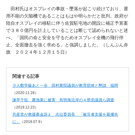
田村氏はオスプレイの事故・墜落が起こり続けており、運
用不能の欠陥機であることはもはや明らかだと批判。政府が
陸自オスプレイの移駐に伴う佐賀駐屯地の開設に補正予算案
で３８０億円を計上していることは断じて認められないと述
べ、「国民の命と安全を守るためオスプレイ全機の飛行停
止、全面撤去を強く求める」と強調しました。（しんぶん赤
旗 ２０２４年１２月１５日）
関連する記事
少人数学級あと一歩 田村衆院議員が教育団体と懇談 福岡
（2020.11.28）
諫早干拓 農漁業に被害 有明海沿岸の４県党議員ら調査
（2019.12.23）
共産党が救援募金訴え 志位委員長 「被災者支援を最優先
に」
（2018.07.9）