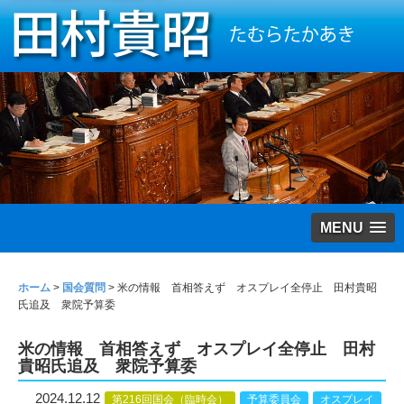
MENU
ホーム
>
国会質問
>
米の情報 首相答えず オスプレイ全停止 田村貴昭
氏追及 衆院予算委
米の情報 首相答えず オスプレイ全停止 田村
貴昭氏追及 衆院予算委
2024.12.12
第216回国会（臨時会）
予算委員会
オスプレイ