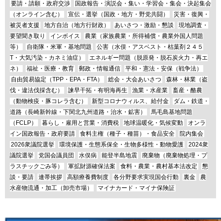
要請・請願・政府交渉
国政報告・演説会・集い・学習会・集会・決起集会
（オンライン含む）
宣伝・選挙（国政・地方・野党共闘）
災害・復興・
被災者支援
地方自治（地方行財政）
あいさつ・激励・懇談
現地調査・
要望聞き取り
インボイス
農業（家族農業・所得補償・農業外国人問題
等）
自衛隊・米軍・基地問題
公害（水俣・アスベスト・枯葉剤２４５
T・大気汚染・カネミ油症）
エネルギー問題（脱原発・脱石炭火力・再エ
ネ）
福祉・医療・教育
郵政・情報通信
平和・憲法・安保（戦争法）
自由貿易協定（TPP・EPA・FTA）
総会・大会あいさつ
森林・林業（盗
伐・違法伐採含む）
諫早干拓・有明海再生
漁業・水産業
畜産・酪農
（動物検疫・豚コレラ含む）
新型コロナウィルス、給付金
ダム・鉄道・
道路（長崎新幹線・下関北九州道路・治水・鉱害）
馬毛島基地問題
（FCLP）
暮らし・雇用と営業・消費税
地球温暖化・気候変動
オンラ
イン国政報告・政府要請
食料主権（種子・種苗）・食品安全
院内集会
2026衆議院選挙
環境保護・生態系保全・生物多様性・動物愛護
2024衆
議院選挙
党国会議員団
水俣病
能登半島地震
廃棄物（廃棄物処理・プ
ラスチックごみ等）
軍拡財源確保法案
食料・農業・農村基本法改定
懇
談・要請
連帯挨拶
高額療養費制度
各分野要求実現国会行動
裏金
農
水産物流通・加工（卸売市場）
マイナカード・マイナ保険証