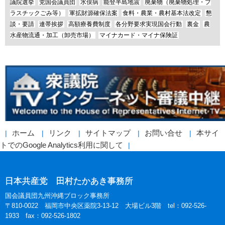
議院選挙
党国会議員団
水俣病
能登半島地震
廃棄物（廃棄物処理・プ
ラスチックごみ等）
軍拡財源確保法案
食料・農業・農村基本法改定
懇
談・要請
連帯挨拶
高額療養費制度
各分野要求実現国会行動
裏金
農
水産物流通・加工（卸売市場）
マイナカード・マイナ保険証
ホーム
リンク
サイトマップ
お問い合せ
本サイ
トでのGoogle Analytics利用に関して
日本共産党 田村たかあき事務所
国会議員団九州沖縄ブロック事務所
〒810-0022 福岡市中央区薬院3-13-12 大場ビル3階 tel：092-526-
1933 fax：092-526-1802