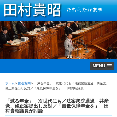
MENU
ホーム
>
国会質問
>
「減る年金」 次世代にも／法案衆院通過 共産党、
修正案提出し反対／「最低保障年金を」 田村貴昭議員…
「減る年金」 次世代にも／法案衆院通過 共産
党、修正案提出し反対／「最低保障年金を」 田
村貴昭議員が討論