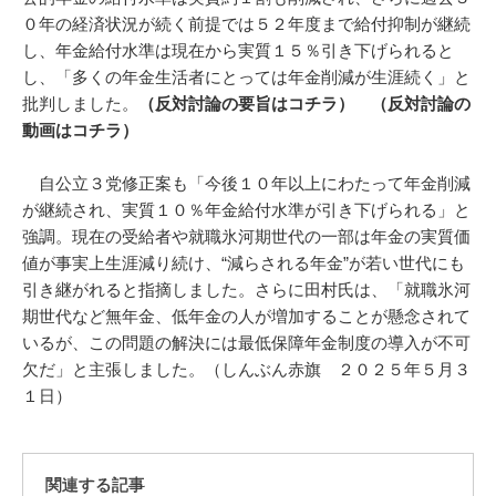
０年の経済状況が続く前提では５２年度まで給付抑制が継続
し、年金給付水準は現在から実質１５％引き下げられると
し、「多くの年金生活者にとっては年金削減が生涯続く」と
批判しました。
（
反対討論の要旨はコチラ
）
（
反対討論の
動画はコチラ
）
自公立３党修正案も「今後１０年以上にわたって年金削減
が継続され、実質１０％年金給付水準が引き下げられる」と
強調。現在の受給者や就職氷河期世代の一部は年金の実質価
値が事実上生涯減り続け、“減らされる年金”が若い世代にも
引き継がれると指摘しました。さらに田村氏は、「就職氷河
期世代など無年金、低年金の人が増加することが懸念されて
いるが、この問題の解決には最低保障年金制度の導入が不可
欠だ」と主張しました。（しんぶん赤旗 ２０２５年５月３
１日）
関連する記事