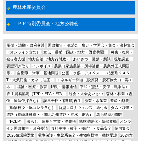
農林水産委員会
ＴＰＰ特別委員会・地方公聴会
要請・請願・政府交渉
国政報告・演説会・集い・学習会・集会・決起集会
（オンライン含む）
宣伝・選挙（国政・地方・野党共闘）
災害・復興・
被災者支援
地方自治（地方行財政）
あいさつ・激励・懇談
現地調査・
要望聞き取り
インボイス
農業（家族農業・所得補償・農業外国人問題
等）
自衛隊・米軍・基地問題
公害（水俣・アスベスト・枯葉剤２４５
T・大気汚染・カネミ油症）
エネルギー問題（脱原発・脱石炭火力・再エ
ネ）
福祉・医療・教育
郵政・情報通信
平和・憲法・安保（戦争法）
自由貿易協定（TPP・EPA・FTA）
総会・大会あいさつ
森林・林業（盗
伐・違法伐採含む）
諫早干拓・有明海再生
漁業・水産業
畜産・酪農
（動物検疫・豚コレラ含む）
新型コロナウィルス、給付金
ダム・鉄道・
道路（長崎新幹線・下関北九州道路・治水・鉱害）
馬毛島基地問題
（FCLP）
暮らし・雇用と営業・消費税
地球温暖化・気候変動
オンラ
イン国政報告・政府要請
食料主権（種子・種苗）・食品安全
院内集会
2026衆議院選挙
環境保護・生態系保全・生物多様性・動物愛護
2024衆