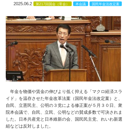
2025.06.2
第217回国会（常会）
本会議
国民年金法改定案
年金を物価や賃金の伸びより低く抑える「マクロ経済スラ
イド」を温存させた年金改革法案（
国民年金法改定案
）と、
自民、立憲民主、公明の３党による修正案が５月３０日、衆
院本会議で、自民、立民、公明などの賛成多数で可決されま
した。日本共産党と日本維新の会、国民民主党、れいわ新選
組などは反対しました。