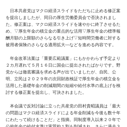
日本共産党はマクロ経済スライドをただちに止める修正案
を提出しましたが、同日の厚生労働委員会で否決されまし
た。修正案は、マクロ経済スライドを速やかに終了させるた
め、▽厚生年金の積立金の重点的な活用▽厚生年金の標準報
酬月額の上限額のさらなる引き上げ▽短時間労働者に対する
被用者保険のさらなる適用拡大―などを進める内容です。
年金改革法案は「重要広範議案」にもかかわらず予定より
２カ月遅れて５月１６日に国会に提出されたばかりです。野
党からは徹底審議を求める声が出ていましたが、自民、公
明、立民は２０２９年の次回財政検証で厚生年金の積立金を
活用した基礎年金の削減期間の短縮や給付水準の底上げを検
討する修正案を提出し、可決されました。
本会議で反対討論に立った共産党の田村貴昭議員は「最大
の問題はマクロ経済スライドによる年金削減を今後も数十年
にわたって続けることだ」と指摘。同制度導入以来２０年で
公的年金の給付水準は実質約１割も削減され、さらに過去３