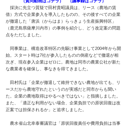
（質問動画はコチラ）
（議事録はコチラ）
採決に先立つ質疑で田村貴昭議員は、リース（農地の賃
借）方式で企業参入を導入したものの、その後すべての企業
が撤退した「唐浜（からはま）らっきょう生産振興特区」
（鹿児島県薩摩川内市）の事例を紹介し、どう改定案の問題
点をただしました。
同事業は、構造改革特区の先駆け事業として2004年から開
始。スタート時は7社が参入したものの倒産などで撤退が相
次ぎ、現在参入企業はゼロに。農地は同市の農業公社が新た
な農業者を確保し、事なきを得てきました。
田村氏は「企業が撤退して維持できない農地が出ても、リ
ースだから農地守れたというのが実感だと同市からも聞い
た。企業の農地取得はやるべきではない」と指摘しました。
また、「適正な利用がない場合、企業負担での原状回復は改
正案では担保されるか」と追求しました。
農水省山北幸泰審議官は「原状回復責任や費用負担は当事