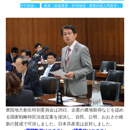
方行財政）
農業（家族農業・所得補償・農業外国人問題等）
衆院地方創生特別委員会は26日、企業の農地取得などを認め
る国家戦略特区法改定案を採決し、自民、公明、おおさか維
新の賛成で可決しました。日本共産党は反対しました。