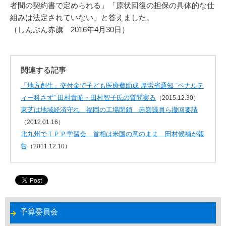
者間の契約書で定められる」「原状回復の担保の具体的な仕
組みは法定されていない」と答えました。
（しんぶん赤旗 2016年4月30日）
関連する記事
「地方創生」交付金で子ども医療費助成 厚労省通知 “ペナルテ
ィー科さず” 田村貴昭・田村智子氏の質問実る
（2015.12.30）
東芝は地域経済守れ 福岡の工場閉鎖 赤嶺議員ら撤回要請
（2012.01.16）
北九州でＴＰＰ学習会 首相は米国の意のまま 田村候補が報
告
（2011.12.10）
予算委員会