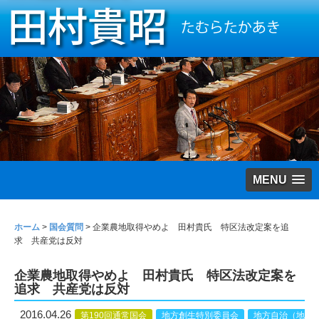
MENU
ホーム
>
国会質問
>
企業農地取得やめよ 田村貴氏 特区法改定案を追
求 共産党は反対
企業農地取得やめよ 田村貴氏 特区法改定案を
追求 共産党は反対
2016.04.26
第190回通常国会
地方創生特別委員会
地方自治（地