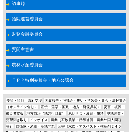
議事録
議院運営委員会
財務金融委員会
質問主意書
農林水産委員会
ＴＰＰ特別委員会・地方公聴会
要請・請願・政府交渉
国政報告・演説会・集い・学習会・集会・決起集会
（オンライン含む）
宣伝・選挙（国政・地方・野党共闘）
災害・復興・
被災者支援
地方自治（地方行財政）
あいさつ・激励・懇談
現地調査・
要望聞き取り
インボイス
農業（家族農業・所得補償・農業外国人問題
等）
自衛隊・米軍・基地問題
公害（水俣・アスベスト・枯葉剤２４５