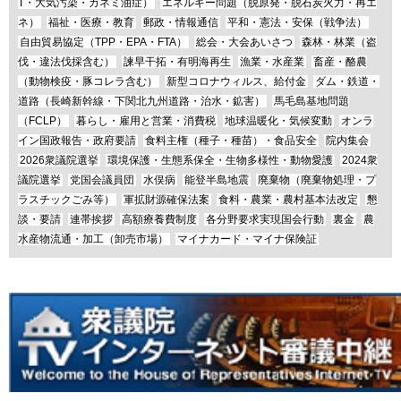
T・大気汚染・カネミ油症）
エネルギー問題（脱原発・脱石炭火力・再エ
ネ）
福祉・医療・教育
郵政・情報通信
平和・憲法・安保（戦争法）
自由貿易協定（TPP・EPA・FTA）
総会・大会あいさつ
森林・林業（盗
伐・違法伐採含む）
諫早干拓・有明海再生
漁業・水産業
畜産・酪農
（動物検疫・豚コレラ含む）
新型コロナウィルス、給付金
ダム・鉄道・
道路（長崎新幹線・下関北九州道路・治水・鉱害）
馬毛島基地問題
（FCLP）
暮らし・雇用と営業・消費税
地球温暖化・気候変動
オンラ
イン国政報告・政府要請
食料主権（種子・種苗）・食品安全
院内集会
2026衆議院選挙
環境保護・生態系保全・生物多様性・動物愛護
2024衆
議院選挙
党国会議員団
水俣病
能登半島地震
廃棄物（廃棄物処理・プ
ラスチックごみ等）
軍拡財源確保法案
食料・農業・農村基本法改定
懇
談・要請
連帯挨拶
高額療養費制度
各分野要求実現国会行動
裏金
農
水産物流通・加工（卸売市場）
マイナカード・マイナ保険証