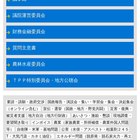
議院運営委員会
財務金融委員会
質問主意書
農林水産委員会
ＴＰＰ特別委員会・地方公聴会
要請・請願・政府交渉
国政報告・演説会・集い・学習会・集会・決起集会
（オンライン含む）
宣伝・選挙（国政・地方・野党共闘）
災害・復興・
被災者支援
地方自治（地方行財政）
あいさつ・激励・懇談
現地調査・
要望聞き取り
インボイス
農業（家族農業・所得補償・農業外国人問題
等）
自衛隊・米軍・基地問題
公害（水俣・アスベスト・枯葉剤２４５
T・大気汚染・カネミ油症）
エネルギー問題（脱原発・脱石炭火力・再エ