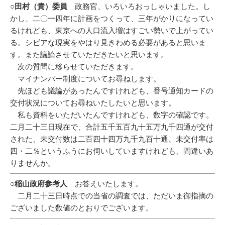
○田村（貴）委員
政務官、いろいろおっしゃいました。し
かし、二〇一四年に計画をつくって、三年がかりになってい
るけれども、東京への人口流入増はすごい勢いで上がってい
る。シビアな現実をやはり見きわめる必要があると思いま
す。また議論させていただきたいと思います。
次の質問に移らせていただきます。
マイナンバー制度についてお尋ねします。
先ほども議論があったんですけれども、番号通知カードの
交付状況についてお尋ねいたしたいと思います。
私も資料をいただいたんですけれども、数字の確認です。
二月二十三日現在で、合計五千五百九十五万九千四通が交付
された、未交付数は二百四十四万九千九百十通、未交付率は
四・二％というふうにお伺いしていますけれども、間違いあ
りませんか。
○稲山政府参考人
お答えいたします。
二月二十三日時点での当省の調査では、ただいま御指摘の
ございました数値のとおりでございます。