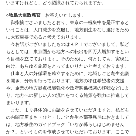
いますけれども、どう認識されておられますか。
○牧島大臣政務官
お答えいたします。
御指摘ございましたとおり、東京の一極集中を是正すると
いうことは、人口減少を克服し、地方創生をなし遂げるため
に大変重要であると考えております。
今お話がございましたものはＫＰＩでございまして、私ど
もとしては、東京圏から地方への転出を四万人増加するとい
う目標を立てております。そのために、何としても、実現に
向け、あらゆる施策をとってまいりたいと考えております。
仕事と人の好循環を確立するために、地域しごと創生会議
を開き、分析を行っております。地方の移住希望者の支援
や、企業の地方拠点機能強化や政府関係機関の移転などによ
り、地方への新しい人の流れをつくる施策を強力に推進して
まいります。
また、より具体的にお話をさせていただきますと、私ども
の内閣官房まち・ひと・しごと創生本部事務局におきまして
は、地方移住のガイドブック「いなか暮らしはじめません
か？」というものを作成させていただいております。ここで