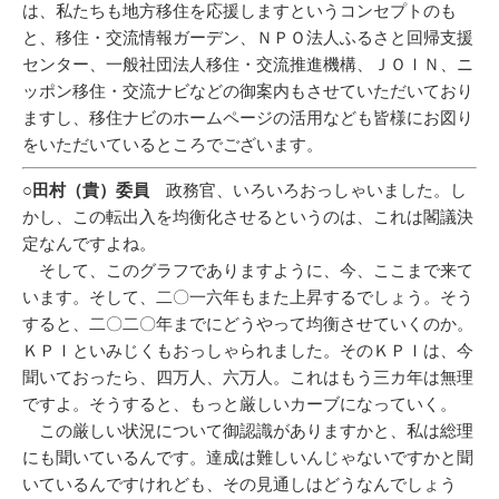
は、私たちも地方移住を応援しますというコンセプトのも
と、移住・交流情報ガーデン、ＮＰＯ法人ふるさと回帰支援
センター、一般社団法人移住・交流推進機構、ＪＯＩＮ、ニ
ッポン移住・交流ナビなどの御案内もさせていただいており
ますし、移住ナビのホームページの活用なども皆様にお図り
をいただいているところでございます。
○田村（貴）委員
政務官、いろいろおっしゃいました。し
かし、この転出入を均衡化させるというのは、これは閣議決
定なんですよね。
そして、このグラフでありますように、今、ここまで来て
います。そして、二〇一六年もまた上昇するでしょう。そう
すると、二〇二〇年までにどうやって均衡させていくのか。
ＫＰＩといみじくもおっしゃられました。そのＫＰＩは、今
聞いておったら、四万人、六万人。これはもう三カ年は無理
ですよ。そうすると、もっと厳しいカーブになっていく。
この厳しい状況について御認識がありますかと、私は総理
にも聞いているんです。達成は難しいんじゃないですかと聞
いているんですけれども、その見通しはどうなんでしょう