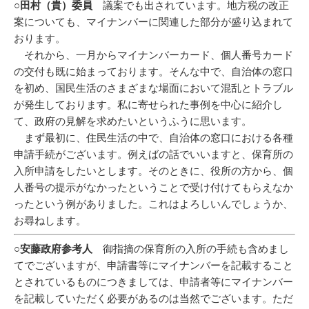
○田村（貴）委員
議案でも出されています。地方税の改正
案についても、マイナンバーに関連した部分が盛り込まれて
おります。
それから、一月からマイナンバーカード、個人番号カード
の交付も既に始まっております。そんな中で、自治体の窓口
を初め、国民生活のさまざまな場面において混乱とトラブル
が発生しております。私に寄せられた事例を中心に紹介し
て、政府の見解を求めたいというふうに思います。
まず最初に、住民生活の中で、自治体の窓口における各種
申請手続がございます。例えばの話でいいますと、保育所の
入所申請をしたいとします。そのときに、役所の方から、個
人番号の提示がなかったということで受け付けてもらえなか
ったという例がありました。これはよろしいんでしょうか、
お尋ねします。
○安藤政府参考人
御指摘の保育所の入所の手続も含めまし
てでございますが、申請書等にマイナンバーを記載すること
とされているものにつきましては、申請者等にマイナンバー
を記載していただく必要があるのは当然でございます。ただ