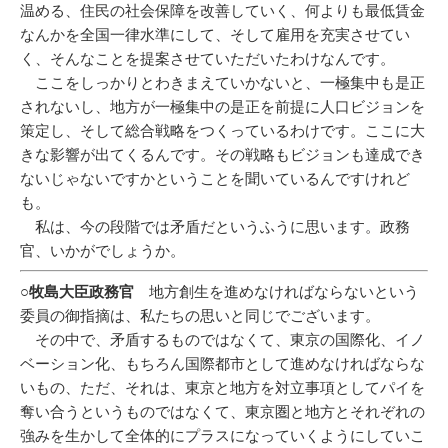
温める、住民の社会保障を改善していく、何よりも最低賃金
なんかを全国一律水準にして、そして雇用を充実させてい
く、そんなことを提案させていただいたわけなんです。
ここをしっかりとわきまえていかないと、一極集中も是正
されないし、地方が一極集中の是正を前提に人口ビジョンを
策定し、そして総合戦略をつくっているわけです。ここに大
きな影響が出てくるんです。その戦略もビジョンも達成でき
ないじゃないですかということを聞いているんですけれど
も。
私は、今の段階では矛盾だというふうに思います。政務
官、いかがでしょうか。
○牧島大臣政務官
地方創生を進めなければならないという
委員の御指摘は、私たちの思いと同じでございます。
その中で、矛盾するものではなくて、東京の国際化、イノ
ベーション化、もちろん国際都市として進めなければならな
いもの、ただ、それは、東京と地方を対立事項としてパイを
奪い合うというものではなくて、東京圏と地方とそれぞれの
強みを生かして全体的にプラスになっていくようにしていこ