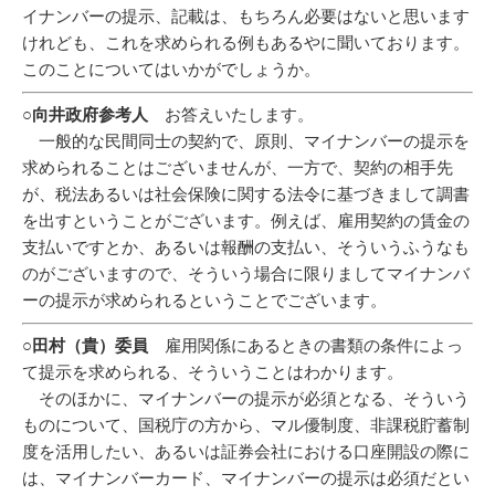
イナンバーの提示、記載は、もちろん必要はないと思います
けれども、これを求められる例もあるやに聞いております。
このことについてはいかがでしょうか。
○向井政府参考人
お答えいたします。
一般的な民間同士の契約で、原則、マイナンバーの提示を
求められることはございませんが、一方で、契約の相手先
が、税法あるいは社会保険に関する法令に基づきまして調書
を出すということがございます。例えば、雇用契約の賃金の
支払いですとか、あるいは報酬の支払い、そういうふうなも
のがございますので、そういう場合に限りましてマイナンバ
ーの提示が求められるということでございます。
○田村（貴）委員
雇用関係にあるときの書類の条件によっ
て提示を求められる、そういうことはわかります。
そのほかに、マイナンバーの提示が必須となる、そういう
ものについて、国税庁の方から、マル優制度、非課税貯蓄制
度を活用したい、あるいは証券会社における口座開設の際に
は、マイナンバーカード、マイナンバーの提示は必須だとい