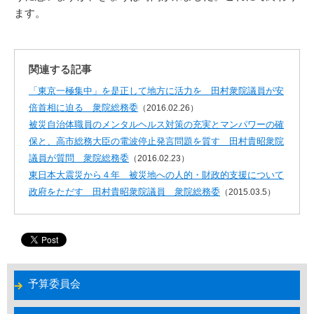
ます。
関連する記事
「東京一極集中」を是正して地方に活力を 田村衆院議員が安
倍首相に迫る 衆院総務委
（2016.02.26）
被災自治体職員のメンタルヘルス対策の充実とマンパワーの確
保と、高市総務大臣の電波停止発言問題を質す 田村貴昭衆院
議員が質問 衆院総務委
（2016.02.23）
東日本大震災から４年 被災地への人的・財政的支援について
政府をただす 田村貴昭衆院議員 衆院総務委
（2015.03.5）
予算委員会