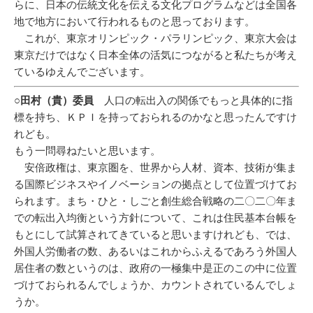
らに、日本の伝統文化を伝える文化プログラムなどは全国各
地で地方において行われるものと思っております。
これが、東京オリンピック・パラリンピック、東京大会は
東京だけではなく日本全体の活気につながると私たちが考え
ているゆえんでございます。
○田村（貴）委員
人口の転出入の関係でもっと具体的に指
標を持ち、ＫＰＩを持っておられるのかなと思ったんですけ
れども。
もう一問尋ねたいと思います。
安倍政権は、東京圏を、世界から人材、資本、技術が集ま
る国際ビジネスやイノベーションの拠点として位置づけてお
られます。まち・ひと・しごと創生総合戦略の二〇二〇年ま
での転出入均衡という方針について、これは住民基本台帳を
もとにして試算されてきていると思いますけれども、では、
外国人労働者の数、あるいはこれからふえるであろう外国人
居住者の数というのは、政府の一極集中是正のこの中に位置
づけておられるんでしょうか、カウントされているんでしょ
うか。