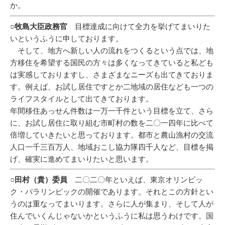
か。
○牧島大臣政務官
目標達成に向けて全力を挙げてまいりた
いというふうに申しております。
そして、地方へ新しい人の流れをつくるという点では、地
方移住を希望する国民の方々は多くなってきていると私ども
は実感しておりますし、さまざまなニーズも出てきておりま
す。例えば、お試し居住ですとか二地域の居住なども一つの
ライフスタイルとして出てきております。
年間移住あっせん件数は一万一千件という目標を立て、さら
に、お試し居住に取り組む市町村の数を二〇一四年に比べて
倍増していきたいと思っております。都市と農山漁村の交流
人口一千三百万人、地域おこし協力隊四千人など、目標を掲
げ、確実に進めてまいりたいと思います。
○田村（貴）委員
二〇二〇年といえば、東京オリンピッ
ク・パラリンピックの開催であります。それとこの方針とい
うのは重なってまいります。さらに人が集まり、そして人が
住んでいくんじゃないかというふうに私は思うわけです。国