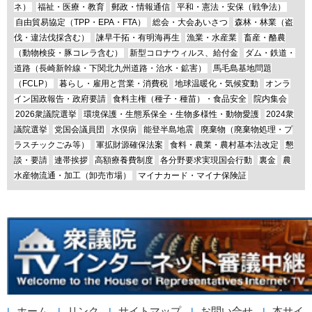
ネ）
福祉・医療・教育
郵政・情報通信
平和・憲法・安保（戦争法）
自由貿易協定（TPP・EPA・FTA）
総会・大会あいさつ
森林・林業（盗
伐・違法伐採含む）
諫早干拓・有明海再生
漁業・水産業
畜産・酪農
（動物検疫・豚コレラ含む）
新型コロナウィルス、給付金
ダム・鉄道・
道路（長崎新幹線・下関北九州道路・治水・鉱害）
馬毛島基地問題
（FCLP）
暮らし・雇用と営業・消費税
地球温暖化・気候変動
オンラ
イン国政報告・政府要請
食料主権（種子・種苗）・食品安全
院内集会
2026衆議院選挙
環境保護・生態系保全・生物多様性・動物愛護
2024衆
議院選挙
党国会議員団
水俣病
能登半島地震
廃棄物（廃棄物処理・プ
ラスチックごみ等）
軍拡財源確保法案
食料・農業・農村基本法改定
懇
談・要請
連帯挨拶
高額療養費制度
各分野要求実現国会行動
裏金
農
水産物流通・加工（卸売市場）
マイナカード・マイナ保険証
ホーム
リンク
サイトマップ
お問い合せ
本サイ