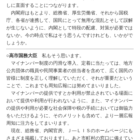
しに直面することにつながります。
内閣府はもとより、総務省、厚生労働省、それから国税
庁、各省が連携して、国民にとって無用な混乱とそして誤解
が生じないように、内閣として特段の配慮、対策が必要では
ないか。今の時点で私はそう思うんですけれども、いかがで
しょうか。
○高市国務大臣
私もそう思います。
マイナンバー制度の円滑な導入、定着に当たっては、地方
公共団体の職員や民間事業者の担当者を含めて、広く国民の
皆様に制度を正しく理解していただく、それが重要だという
ことで、これまでも周知広報には努めてまいりました。
マイナンバーの提供ですとか利用が禁止されている場面に
おいて提供や利用が行われないように、また、マイナンバー
の提供や利用が必要な社会保障や税の手続においては御協力
をいただけるように、そのメリットも含めて、より一層広報
周知に注力をしてまいります。
現在、総務省、内閣官房、Ｊ―ＬＩＳのホームページにも
さまざま掲載しておりますし、あと市町村の窓口に備えてい