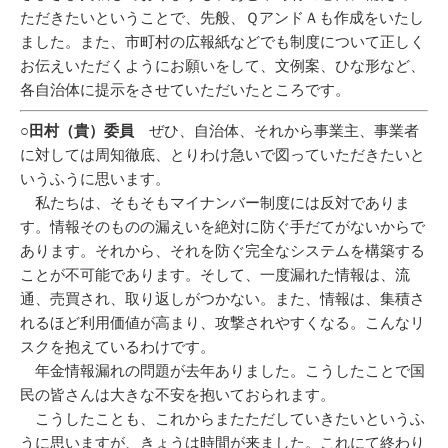
ただきたいということで、先般、ＱアンドＡも作成をいたし
ました。また、市町村の広報紙などでも制度について正しく
お伝えいただくようにお願いをして、文例案、ひな形など、
各自治体に提示をさせていただいたところです。
○田村（貴）委員
ぜひ、自治体、それから事業主、事業者
に対しては周知徹底、とりわけ急いで図っていただきたいと
いうふうに思います。
私たちは、そもそもマイナンバー制度には反対でありま
す。情報そのものの漏えいを絶対に防ぐ手だてがないからで
あります。それから、それを防ぐ完全なシステムを構築する
ことが不可能であります。そして、一度漏れた情報は、流
通、売買され、取り返しがつかない。また、情報は、集積さ
れるほど利用価値が高まり、攻撃されやすくなる。こんなリ
スクを抱えているわけです。
年金情報漏れの問題が去年ありました。こうしたことで国
民の皆さんは大きな不安を抱いておられます。
こうしたことも、これからまたただしていきたいというふ
うに思いますが、きょうは時間が来ました。これにて終わり