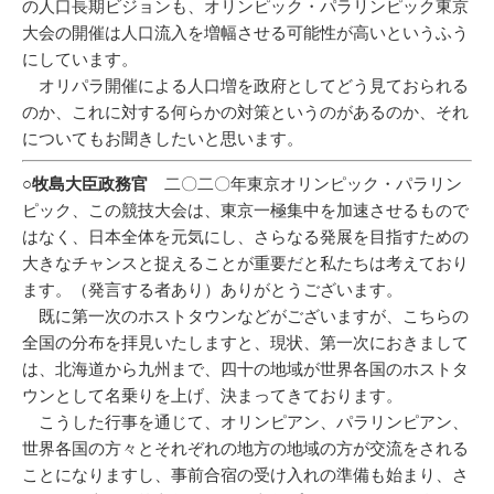
の人口長期ビジョンも、オリンピック・パラリンピック東京
大会の開催は人口流入を増幅させる可能性が高いというふう
にしています。
オリパラ開催による人口増を政府としてどう見ておられる
のか、これに対する何らかの対策というのがあるのか、それ
についてもお聞きしたいと思います。
○牧島大臣政務官
二〇二〇年東京オリンピック・パラリン
ピック、この競技大会は、東京一極集中を加速させるもので
はなく、日本全体を元気にし、さらなる発展を目指すための
大きなチャンスと捉えることが重要だと私たちは考えており
ます。（発言する者あり）ありがとうございます。
既に第一次のホストタウンなどがございますが、こちらの
全国の分布を拝見いたしますと、現状、第一次におきまして
は、北海道から九州まで、四十の地域が世界各国のホストタ
ウンとして名乗りを上げ、決まってきております。
こうした行事を通じて、オリンピアン、パラリンピアン、
世界各国の方々とそれぞれの地方の地域の方が交流をされる
ことになりますし、事前合宿の受け入れの準備も始まり、さ