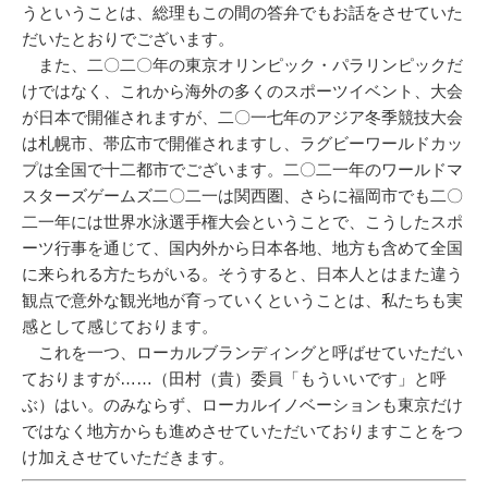
うということは、総理もこの間の答弁でもお話をさせていた
だいたとおりでございます。
また、二〇二〇年の東京オリンピック・パラリンピックだ
けではなく、これから海外の多くのスポーツイベント、大会
が日本で開催されますが、二〇一七年のアジア冬季競技大会
は札幌市、帯広市で開催されますし、ラグビーワールドカッ
プは全国で十二都市でございます。二〇二一年のワールドマ
スターズゲームズ二〇二一は関西圏、さらに福岡市でも二〇
二一年には世界水泳選手権大会ということで、こうしたスポ
ーツ行事を通じて、国内外から日本各地、地方も含めて全国
に来られる方たちがいる。そうすると、日本人とはまた違う
観点で意外な観光地が育っていくということは、私たちも実
感として感じております。
これを一つ、ローカルブランディングと呼ばせていただい
ておりますが……（田村（貴）委員「もういいです」と呼
ぶ）はい。のみならず、ローカルイノベーションも東京だけ
ではなく地方からも進めさせていただいておりますことをつ
け加えさせていただきます。