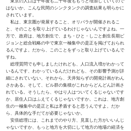
東京の人口は十年後も二十年後ももっと増加していくので
はないか、こんな民間のシンクタンクの調査結果も明らかに
されています。
私は、東京圏が発展すること、オリパラが開催されるこ
と、そのことを取り上げているわけじゃないんですよね。一
方で、政府は、地方創生で、まち・ひと・しごと創生長期ビ
ジョンと総合戦略の中で東京一極集中の是正を掲げておられ
るんですよ。だから、このことをずっと取り上げているんで
すね。
総理質問でも申しましたけれども、人口流入増がわかって
いるんです、わかっているんだけれども、その影響予測が詳
細にされていない。それから、天井知らずの開発計画がわん
さかある。そして、ビル群の集積がこれからどんどん計画さ
れている。そうしたら、やはり人はついてくるじゃないです
か、居住人口はふえてくるじゃないですか。これは、地方創
生の一極集中の是正と私は矛盾すると思うんですよ。だか
ら、具体的な手だてが必要じゃないか。
安倍総理には、これまでのやり方、見直した方がいいんじ
ゃないですか、もっと地方を大切にして地方の地場の経済を