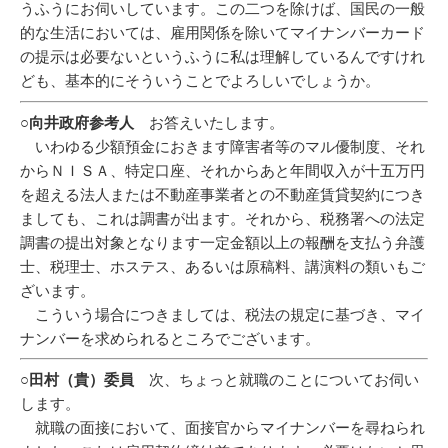
うふうにお伺いしています。この二つを除けば、国民の一般
的な生活においては、雇用関係を除いてマイナンバーカード
の提示は必要ないというふうに私は理解しているんですけれ
ども、基本的にそういうことでよろしいでしょうか。
○向井政府参考人
お答えいたします。
いわゆる少額預金におきます障害者等のマル優制度、それ
からＮＩＳＡ、特定口座、それからあと年間収入が十五万円
を超える法人または不動産事業者との不動産賃貸契約につき
ましても、これは調書が出ます。それから、税務署への法定
調書の提出対象となります一定金額以上の報酬を支払う弁護
士、税理士、ホステス、あるいは原稿料、講演料の類いもご
ざいます。
こういう場合につきましては、税法の規定に基づき、マイ
ナンバーを求められるところでございます。
○田村（貴）委員
次、ちょっと就職のことについてお伺い
します。
就職の面接において、面接官からマイナンバーを尋ねられ