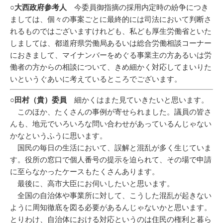
○大西政府参考人
今委員御指摘の採用内定時の紛争につき
ましては、個々の事案ごとに最終的には司法において判断さ
れるものではございますけれども、私ども厚生労働省といた
しましては、都道府県労働局あるいは総合労働相談コーナー
におきまして、マイナンバーをめぐる事業主の方あるいは労
働者の方からの相談について、きめ細かく対応してまいりた
いというぐあいに考えているところでございます。
○田村（貴）委員
細かくはまた見ていきたいと思います。
このほか、たくさんの事例が寄せられました。議員の皆さ
んも、地元でいろいろな問い合わせがあっているんじゃない
かなというふうに思います。
国民の毎日の生活において、誤解と混乱が多く生じていま
す。役所の窓口で個人番号の提示を迫られて、その場で申請
に至らなかったケースもたくさんあります。
最後に、高市大臣にお伺いしたいと思います。
全国の自治体や事業所に対して、こうした混乱が起きない
ように周知徹底を図る必要があるんじゃないかと思います。
とりわけ、自治体における対応というのは住民の権利と暮ら