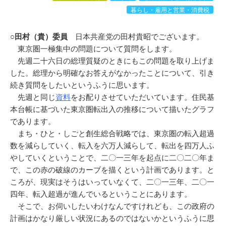
暮らし・雇用と営業・消費税
○田村（貴）委員
日本共産党の田村貴昭でございます。
東京圏一極集中の問題について質問をします。
先週二十六日の総理質疑のときにもこの問題を取り上げま
した。総理から明確なお答えがなかったことについて、引き
続き質問をしたいというふうに思います。
先週と同じ
資料
をお配りさせていただいています。住民基
本台帳に基づいた東京圏転出入の推移について描いたグラフ
であります。
まち・ひと・しごと創生総合戦略では、東京圏の転入超過
数を減らしていく、転入を六万人減らして、転出を四万人ふ
やしていくということで、二〇一三年を起点に二〇二〇年ま
で、この赤の破線のカーブを描くという計画であります。と
ころが、現実はそうはいっていなくて、二〇一三年、二〇一
四年、転入超過が進んでいるということにあります。
そこで、お伺いしたいわけなんですけれども、この政府の
計画はかなり厳しい状況にあるのではないかというふうに思