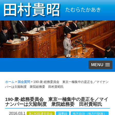
MENU
ホーム
>
国会質問
>
190-衆-総務委員会 東京一極集中の是正を／マイナン
バーは欠陥制度 衆院総務委 田村貴昭氏
190-衆-総務委員会 東京一極集中の是正を／マイ
ナンバーは欠陥制度 衆院総務委 田村貴昭氏
2016.03.1
第190回通常国会
議事録
地方自治（地方行財政）