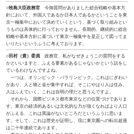
○牧島大臣政務官
今御質問がありました総合戦略や基本方
針において、外国人であるか日本人であるかということを東
京一極集中において決めていくという、基づく取り組みとい
うものは具体的に行っておりません。長期的、継続的に総合
戦略や基本方針に基づいて東京一極集中を是正して図ってま
いりたいというふうに考えております。
○田村（貴）委員
政務官、私がなぜきょうこの質問をする
かといいますと、ふえる要素があるじゃないかという話をし
ているわけなんですよね。
一つは、オリンピック・パラリンピック。これはにぎわい
があり、人と物と金が集中すれば、そこにやはり人は住み、
人はふえていく。これは自明の理だと思うんですよ。
それから、国際ビジネス都市東京などの位置づけでありま
す。東京の経済的あるいは文化的な力が強くなればより人口
がふえる、これは異論がないところだというふうに思いま
す。そして、これは歴史が証明し、現に東京圏への転出超過
は二十年連続であります。