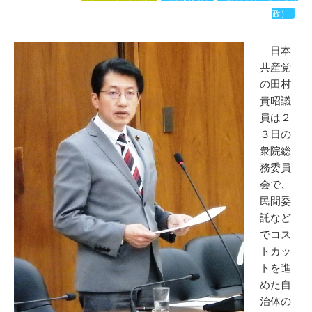
政）
日本
共産党
の田村
貴昭議
員は２
３日の
衆院総
務委員
会で、
民間委
託など
でコス
トカッ
トを進
めた自
治体の