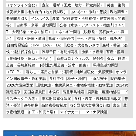
（オンライン含む）
宣伝・選挙（国政・地方・野党共闘）
災害・復興・
被災者支援
地方自治（地方行財政）
あいさつ・激励・懇談
現地調査・
要望聞き取り
インボイス
農業（家族農業・所得補償・農業外国人問題
等）
自衛隊・米軍・基地問題
公害（水俣・アスベスト・枯葉剤２４５
T・大気汚染・カネミ油症）
エネルギー問題（脱原発・脱石炭火力・再エ
ネ）
福祉・医療・教育
郵政・情報通信
平和・憲法・安保（戦争法）
自由貿易協定（TPP・EPA・FTA）
総会・大会あいさつ
森林・林業（盗
伐・違法伐採含む）
諫早干拓・有明海再生
漁業・水産業
畜産・酪農
（動物検疫・豚コレラ含む）
新型コロナウィルス、給付金
ダム・鉄道・
道路（長崎新幹線・下関北九州道路・治水・鉱害）
馬毛島基地問題
（FCLP）
暮らし・雇用と営業・消費税
地球温暖化・気候変動
オンラ
イン国政報告・政府要請
食料主権（種子・種苗）・食品安全
院内集会
2026衆議院選挙
環境保護・生態系保全・生物多様性・動物愛護
2024衆
議院選挙
党国会議員団
水俣病
能登半島地震
廃棄物（廃棄物処理・プ
ラスチックごみ等）
軍拡財源確保法案
食料・農業・農村基本法改定
懇
談・要請
連帯挨拶
高額療養費制度
各分野要求実現国会行動
裏金
農
水産物流通・加工（卸売市場）
マイナカード・マイナ保険証