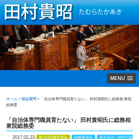
MENU
ホーム
>
国会質問
>
「自治体専門職員育たない」 田村貴昭氏に総務相 衆院
総務委
「自治体専門職員育たない」 田村貴昭氏に総務相
衆院総務委
2017.02.23
第193回通常国会
総務委員会
地方自治（地方行財