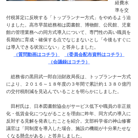
経費水
準を交
付税算定に反映する「トップランナー方式」をやめるよう迫
りました。高市早苗総務相は図書館、博物館、公民館、児童
館の管理業務への同方式導入について、専門性の高い職員を
長期的に育成・確保する点でなじまないとし「今後もすぐに
は導入できる状況にない」と答弁しました。
（質問動画はコチラ）
（委員会配布資料はコチラ）
（会議録はコチラ）
総務省の黒田武一郎自治財政局長は、トップランナー方式
により、２０１６～１８年度の３年間で累計約１３８０億円
の交付税削減を見込んでいることを明らかにしました。
田村氏は、日本図書館協会がサービス低下や職員の非正規
化・低賃金化につながることを理由に昨年、同方式の導入に
反対する見解を発表したことを紹介。文部科学省の神山修審
議官は「同制度を導入した場合、施設の機能が十分果たせな
くなる懸念がある」と答弁しました。