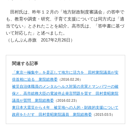
田村氏は、昨年１２月の「地方財政制度審議会」の答申で
も、教育や調査・研究、子育て支援については同方式は「適
当でない」とされたことを紹介。高市氏は、「答申書に基づ
いて対応した」と述べました。
（しんぶん赤旗 2017年2月26日）
関連する記事
「東京一極集中」を是正して地方に活力を 田村衆院議員が安
倍首相に迫る 衆院総務委
（2016.02.26）
被災自治体職員のメンタルヘルス対策の充実とマンパワーの確
保と、高市総務大臣の電波停止発言問題を質す 田村貴昭衆院
議員が質問 衆院総務委
（2016.02.23）
東日本大震災から４年 被災地への人的・財政的支援について
政府をただす 田村貴昭衆院議員 衆院総務委
（2015.03.5）