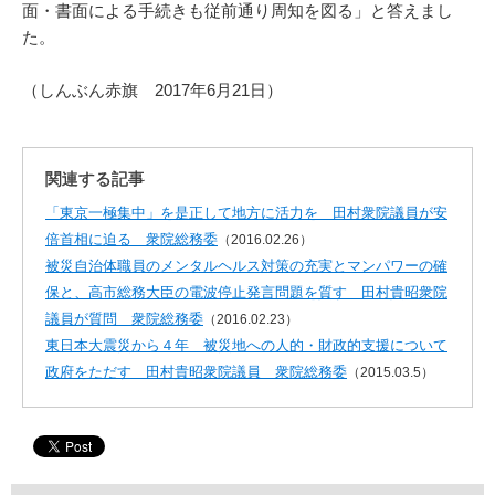
面・書面による手続きも従前通り周知を図る」と答えまし
た。
（しんぶん赤旗 2017年6月21日）
関連する記事
「東京一極集中」を是正して地方に活力を 田村衆院議員が安
倍首相に迫る 衆院総務委
（2016.02.26）
被災自治体職員のメンタルヘルス対策の充実とマンパワーの確
保と、高市総務大臣の電波停止発言問題を質す 田村貴昭衆院
議員が質問 衆院総務委
（2016.02.23）
東日本大震災から４年 被災地への人的・財政的支援について
政府をただす 田村貴昭衆院議員 衆院総務委
（2015.03.5）