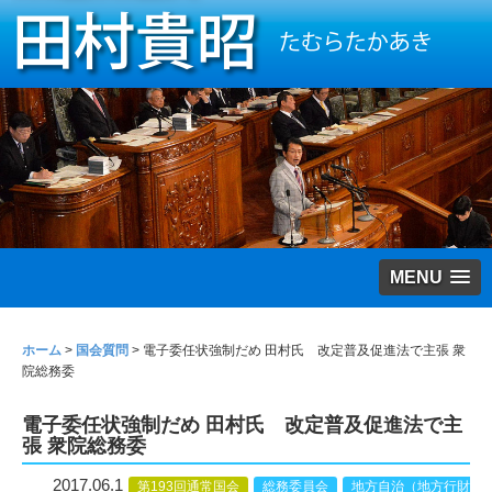
MENU
ホーム
>
国会質問
>
電子委任状強制だめ 田村氏 改定普及促進法で主張 衆
院総務委
電子委任状強制だめ 田村氏 改定普及促進法で主
張 衆院総務委
2017.06.1
第193回通常国会
総務委員会
地方自治（地方行財