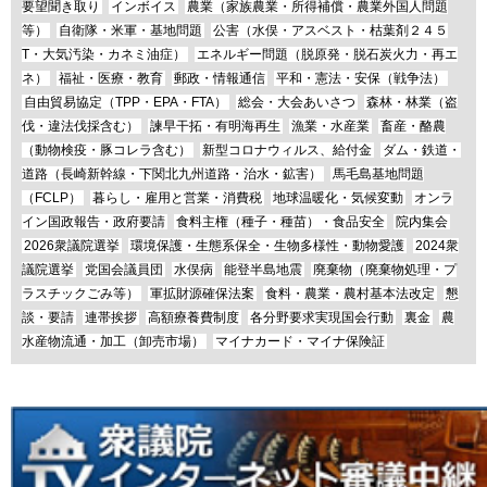
要望聞き取り
インボイス
農業（家族農業・所得補償・農業外国人問題
等）
自衛隊・米軍・基地問題
公害（水俣・アスベスト・枯葉剤２４５
T・大気汚染・カネミ油症）
エネルギー問題（脱原発・脱石炭火力・再エ
ネ）
福祉・医療・教育
郵政・情報通信
平和・憲法・安保（戦争法）
自由貿易協定（TPP・EPA・FTA）
総会・大会あいさつ
森林・林業（盗
伐・違法伐採含む）
諫早干拓・有明海再生
漁業・水産業
畜産・酪農
（動物検疫・豚コレラ含む）
新型コロナウィルス、給付金
ダム・鉄道・
道路（長崎新幹線・下関北九州道路・治水・鉱害）
馬毛島基地問題
（FCLP）
暮らし・雇用と営業・消費税
地球温暖化・気候変動
オンラ
イン国政報告・政府要請
食料主権（種子・種苗）・食品安全
院内集会
2026衆議院選挙
環境保護・生態系保全・生物多様性・動物愛護
2024衆
議院選挙
党国会議員団
水俣病
能登半島地震
廃棄物（廃棄物処理・プ
ラスチックごみ等）
軍拡財源確保法案
食料・農業・農村基本法改定
懇
談・要請
連帯挨拶
高額療養費制度
各分野要求実現国会行動
裏金
農
水産物流通・加工（卸売市場）
マイナカード・マイナ保険証