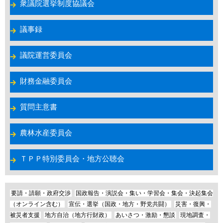
衆議院選挙制度協議会
議事録
議院運営委員会
財務金融委員会
質問主意書
農林水産委員会
ＴＰＰ特別委員会・地方公聴会
要請・請願・政府交渉
国政報告・演説会・集い・学習会・集会・決起集会
（オンライン含む）
宣伝・選挙（国政・地方・野党共闘）
災害・復興・
被災者支援
地方自治（地方行財政）
あいさつ・激励・懇談
現地調査・