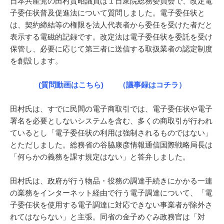
日本共産党の田村貴昭議員は１日衆院総務委員会で、改定電
子委任状普及促進法について質問しました。電子委任状と
は、契約締結等の権限を法人代表者から委任を受けた者だと
表示する電磁的記録です。改定法は電子委任状を委託を受け
保管し、必要に応じて第三者に送信する取扱業者の認定制度
を創設します。
(質問動画はこちら)
（議事録はコチラ）
田村氏は、すでに民間の電子商取引では、電子委任状や電子
署名を必要としないシステムを含む、多くの商取引が行われ
ているとし「電子委任状の利用は強制されるものではない」
とただしました。総務省の谷脇康彦情報通信国際戦略局長は
「何らかの義務を課す規定はない」と答弁しました。
田村氏は、政府が行う物品・役務の調達手続きにかかる一連
の業務をインターネット経由で行う電子調達について、「電
子委任状を使用する電子調達に対応できない事業者が除外さ
れてはならない」と主張。同省の金子めぐみ政務官は「対