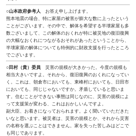
○山本政府参考人
お答え申し上げます。
熊本地震の場合、特に家屋の被害が膨大な数に上ったという
ことがございます。その中で、解体を希望する半壊家屋も多
数ございまして、この解体のおくれが特に被災地の復旧復興
の大幅なおくれにつながるおそれがあったということから、
半壊家屋の解体についても特例的に財政支援を行ったところ
でございます。
○田村（貴）委員
災害の規模が大きかった。今度の規模も
相当大きいですよ。それから、復旧復興のおくれになってい
く。これは、朝倉市においても、東峰村においても、日田市
においても、同じじゃないですか。矛盾していると思いま
す。住むことができない事態は同じなのに、災害の規模によ
って支援策が変わる、これはおかしいんですよ。
副大臣、お着きになっておられます。よく聞いていただきた
いなと思います。被災者は、災害の規模とか、それから災害
の名称を選ぶことはできません。家を失った苦しみはどこで
も同じであります。