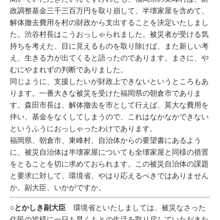
政調整基金三千三百万円を取り崩して、半壊家屋を含めて、
解体撤去費用を村の財政から支出することを決定いたしまし
た。渋谷村長はこうおっしゃられました。被災者が受ける気
持ちを考えた、目に見えるものを取り除けば、また新しい考
え、生きる力が出てくると語ったのであります。まさに、や
むにやまれずの判断でありました。
同じように、支援したいが財政上できないというところもあ
ります。一番大きな被災を受けた福岡県の朝倉市でありま
す。森田市長は、解体撤去を市として行えば、莫大な費用を
伴い、基金をなくしてしまうので、これはなかなかできない
というふうにおっしゃったわけであります。
福岡県、朝倉市、東峰村、自治体からの要望書にあるよう
に、被災自治体は半壊家屋についても全壊家屋と同様の措置
をとることを切に求めておられます。この被災自治体の課題
と要求に対して、環境省、やはり応えるべきではありません
か。副大臣、いかがですか。
○とかしき副大臣
環境省といたしましては、被災なさった
住民の皆様に一日も早くもとの生活を取り戻していただきた