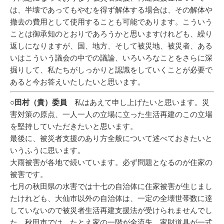
は、半壊であってもやむを得ず解体する場合は、その解体や
撤去の費用として使用することも可能であります。こういう
ことは御承知のとおりであろうかと思いますけれども、繰り
返しになりますが、国、地方、そして被災地、被災者、ある
いはこういう議会の中での議論、いろいろなことをさらに深
掘りして、私たちがしっかりと認識をしていくことが必要で
あると今お答えいたしたいと思います。
○田村（貴）委員
私はあえて申し上げたいと思います。災
害対策の原点、一人一人の立場に立った生活再建のこの立場
を堅持していただきたいと思います。
最後に、被災者支援のあり方全般について述べておきたいと
いうふうに思います。
大雨被害が各地で続いています。必ず問題となるのが住家の
被害です。
七月の秋田県の水害では十七の自治体に住家被害が生じまし
たけれども、大仙市以外の自治体は、一定の全壊世帯数に達
していないので被災者生活再建支援法が受けられませんでし
た。秋田市では、たとえ家の一階が全流失、家財道具が一式