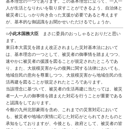
基本理念の一つであります。この基本理念に立って、一人一
人が生活となりわいを取り戻すことができるよう、自治体と
被災者にしっかり向き合った支援が必要であると考えます
が、基本的な御認識をお聞かせいただけるでしょうか。
○小此木国務大臣
まさに委員のおっしゃるとおりだと思い
ます。
東日本大震災を踏まえ改正されました災対基本法において
は、基本理念の一つとして、被災者の御事情を踏まえつつ、
速やかに被災者の援護を図ることが規定されたところであ
り、また、大規模災害からの復興に関する法律においても、
地域住民の意向を尊重しつつ、大規模災害から地域住民の生
活再建を図ることが規定されたところであります。
当該理念に基づいて、被災者の生活再建に当たっては、被災
者一人一人の御事情を踏まえた対応を行うことが重要である
と認識をしております。
今般の九州北部豪雨を含め、これまでの災害対応において
も、被災者や地域の実情に応じた対応がとられてきたものと
承知をしておりますが、今後とも、政府として、被災者の皆