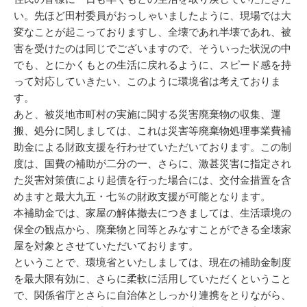
い。先ほど田村委員がおっしゃいましたように、現場では大
変なことが起こっておりますし、全壊であれ半壊であれ、被
害を受けたのは同じでございますので、そういった状況の中
でも、とにかくもとの生活に戻れるように、スピード感を持
って対応していきたい、このように環境省は考えておりま
す。
あと、被災地市町村の実施に関する災害廃棄物の収集、運
搬、処分に関しましては、これは災害等廃棄物処理事業費補
助金による財政支援を行わせていただいております。この制
度は、国費の補助が二分の一、さらに、激甚災害に指定され
た災害対策債により起債を行った場合には、交付金措置を含
めますと最大九五・七％の財政支援が可能となります。
本補助金では、家屋の解体撤去につきましては、生活環境の
保全の観点から、廃棄物と同等とみなすことができる全壊家
屋を対象とさせていただいております。
ということで、環境省といたしましては、現在の補助金制度
を最大限有効に、さらに柔軟に活用していただくということ
で、関係省庁とさらに自治体としっかり連携をとりながら、