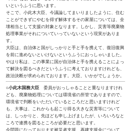
いというふうに思います。
そこで、小此木大臣、今議論してまいりましたように、住む
ことができずにやむを得ず解体するその家屋については、全
壊相当として支援の対象となります。しかし、災害等廃棄物
処理事業がそれについていっていないという現実がありま
す。
大臣は、自治体と国がしっかりと手と手を携えて、復旧復興
を前に進めないといけないというふうにおっしゃいました。
やはり私は、この事業に国が自治体と手を携えることによっ
て解決を図るべきだというふうに考えておりますけれども、
政治決断が求められております。大臣、いかがでしょうか。
○小此木国務大臣
委員がおっしゃることと重なりますけれ
ども、廃棄物処理については環境省の所管でありますので、
環境省で判断をいただいているところだと思いますけれど
も、大事は、これからも起こり得る大きな災害等について
は、しっかりと、先ほども申し上げましたが、いろいろなと
ころで連携を図るところが必要だと思います。
今問題になっております被災者支援、再建支援金について