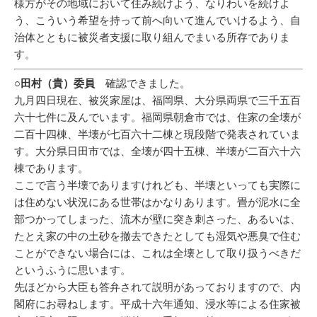
様方がその地域において住み続けよう、なりわいを続けよ
う、こういう希望を持って前へ向いて進んでいけるよう、自
治体とともに被災者支援に取り組んでまいる所存でありま
す。
○田村（貴）委員
確認できました。
九月四日現在、被災家屋は、福岡県、大分県両県で三千五百
六十七件に及んでいます。福岡県朝倉市では、住家の全壊が
二百十四棟、半壊が七百六十二棟と現段階で発表されていま
す。大分県日田市では、全壊が四十五棟、半壊が二百六十六
棟であります。
ここで言う半壊でありますけれども、半壊といっても実際に
は住めない状況にある世帯はかなりあります。畳が泥水に全
部つかってしまった、流木が壁に突き刺さった、あるいは、
たとえ家の中の土砂を撤去できたとしても湿気や悪臭で住む
ことができない場合には、これは全壊として取り扱うべきだ
というふうに思います。
先ほどから大臣も答弁されて説明があっておりますので、内
閣府にお尋ねします。平成十六年通知、浸水等による住家被