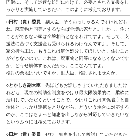
円滑に、そして迅速な処理に向けて、必要とされる支援をし
っかりと実施していきたい、このように考えております。
○田村（貴）委員
副大臣、そうおっしゃるんですけれども
ね、廃棄物と同等とするならば全壊の家だと。しかし、住む
ことができない家は全壊相当となるわけですよ。そして、支
援法に基づく支援金も受けられるわけなんですよ。そして、
家の持ち主は、もうこれは解体処分してほしいと、住むこと
ができないので。これは、廃棄物と同等になるじゃないです
か、どうせ解体するんだから。ここなんですよ。
検討の余地はないですか、副大臣。検討されませんか。
○とかしき副大臣
先ほどもお話しさせていただきましたけ
れども、現在の補助金制度をやはり最大限効果的に、柔軟に
活用していただくということで、やはりこれは関係省庁と自
治体としっかり連携をとりながら、どういう場合に対応する
のか、ここはちょっと知恵を出しながら対応していきたいな
というふうには考えております。
○田村（貴）委員
ぜひ、知恵を出して検討していただきた