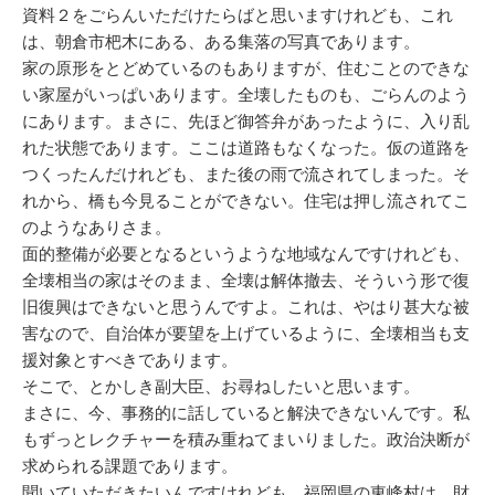
資料２をごらんいただけたらばと思いますけれども、これ
は、朝倉市杷木にある、ある集落の写真であります。
家の原形をとどめているのもありますが、住むことのできな
い家屋がいっぱいあります。全壊したものも、ごらんのよう
にあります。まさに、先ほど御答弁があったように、入り乱
れた状態であります。ここは道路もなくなった。仮の道路を
つくったんだけれども、また後の雨で流されてしまった。そ
れから、橋も今見ることができない。住宅は押し流されてこ
のようなありさま。
面的整備が必要となるというような地域なんですけれども、
全壊相当の家はそのまま、全壊は解体撤去、そういう形で復
旧復興はできないと思うんですよ。これは、やはり甚大な被
害なので、自治体が要望を上げているように、全壊相当も支
援対象とすべきであります。
そこで、とかしき副大臣、お尋ねしたいと思います。
まさに、今、事務的に話していると解決できないんです。私
もずっとレクチャーを積み重ねてまいりました。政治決断が
求められる課題であります。
聞いていただきたいんですけれども、福岡県の東峰村は、財