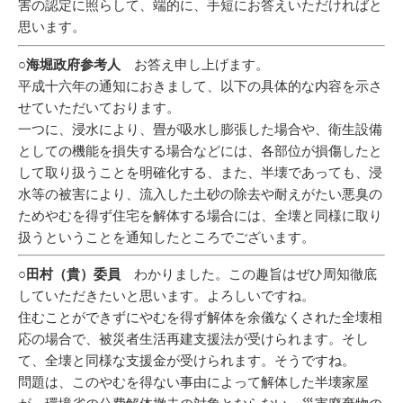
害の認定に照らして、端的に、手短にお答えいただければと
思います。
○海堀政府参考人
お答え申し上げます。
平成十六年の通知におきまして、以下の具体的な内容を示さ
せていただいております。
一つに、浸水により、畳が吸水し膨張した場合や、衛生設備
としての機能を損失する場合などには、各部位が損傷したと
して取り扱うことを明確化する、また、半壊であっても、浸
水等の被害により、流入した土砂の除去や耐えがたい悪臭の
ためやむを得ず住宅を解体する場合には、全壊と同様に取り
扱うということを通知したところでございます。
○田村（貴）委員
わかりました。この趣旨はぜひ周知徹底
していただきたいと思います。よろしいですね。
住むことができずにやむを得ず解体を余儀なくされた全壊相
応の場合で、被災者生活再建支援法が受けられます。そし
て、全壊と同様な支援金が受けられます。そうですね。
問題は、このやむを得ない事由によって解体した半壊家屋