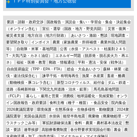
ＴＰＰ特別委員会・地方公聴会
要請・請願・政府交渉
国政報告・演説会・集い・学習会・集会・決起集会
（オンライン含む）
宣伝・選挙（国政・地方・野党共闘）
災害・復興・
被災者支援
地方自治（地方行財政）
あいさつ・激励・懇談
現地調査・
要望聞き取り
インボイス
農業（家族農業・所得補償・農業外国人問題
等）
自衛隊・米軍・基地問題
公害（水俣・アスベスト・枯葉剤２４５
T・大気汚染・カネミ油症）
エネルギー問題（脱原発・脱石炭火力・再エ
ネ）
福祉・医療・教育
郵政・情報通信
平和・憲法・安保（戦争法）
自由貿易協定（TPP・EPA・FTA）
総会・大会あいさつ
森林・林業（盗
伐・違法伐採含む）
諫早干拓・有明海再生
漁業・水産業
畜産・酪農
（動物検疫・豚コレラ含む）
新型コロナウィルス、給付金
ダム・鉄道・
道路（長崎新幹線・下関北九州道路・治水・鉱害）
馬毛島基地問題
（FCLP）
暮らし・雇用と営業・消費税
地球温暖化・気候変動
オンラ
イン国政報告・政府要請
食料主権（種子・種苗）・食品安全
院内集会
2026衆議院選挙
環境保護・生態系保全・生物多様性・動物愛護
2024衆
議院選挙
党国会議員団
水俣病
能登半島地震
廃棄物（廃棄物処理・プ
ラスチックごみ等）
軍拡財源確保法案
食料・農業・農村基本法改定
懇
談・要請
連帯挨拶
高額療養費制度
各分野要求実現国会行動
裏金
農
水産物流通・加工（卸売市場）
マイナカード・マイナ保険証