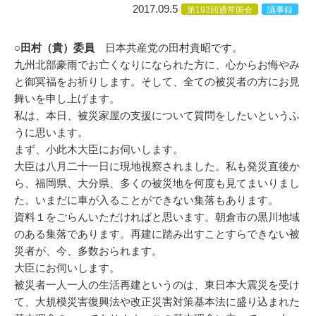
2017.09.5
第193回通常国会
議事録
○田村（貴）委員
日本共産党の田村貴昭です。
九州北部豪雨でお亡くなりになられた方に、心からお悔やみ
と御冥福をお祈りします。そして、全ての被災者の方にお見
舞いを申し上げます。
私は、本日、被災家屋の支援について質問をしたいというふ
うに思います。
まず、小此木大臣にお伺いします。
大臣は八月二十一日に現地視察されました。私も発災直後か
ら、福岡県、大分県、多くの被災地を何度も見てまいりまし
た。いまだに車が入ることができない集落もあります。
資料１をごらんいただければと思います。朝倉市の黒川地域
のある集落であります。再建に踏み出すことすらできない被
災者が、今、多数おられます。
大臣にお伺いします。
被災者一人一人の生活再建というのは、東日本大震災を受け
て、大規模災害復興法や改正災害対策基本法に盛り込まれた