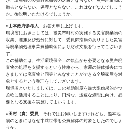
が、環境省の公費解体撤去の対象とならない、災害廃棄物の
撤去とならない、処理とならない。これはなぜなんでしょう
か。御説明いただけるでしょうか。
○山本政府参考人
お答え申し上げます。
環境省におきましては、被災市町村の実施する災害廃棄物の
収集、運搬及び処分に対して、委員御指摘のありました災害
等廃棄物処理事業費補助金により財政支援を行ってございま
す。
この補助金は、生活環境保全上の観点から必要となる災害廃
棄物の処理を支援するという性格から、家屋の解体撤去につ
きましては廃棄物と同等とみなすことができる全壊家屋を対
象とするという整理をしてございます。
環境省といたしましては、この補助制度を最大限効果的かつ
柔軟に活用することにより、円滑な、迅速な処理に向け、必
要となる支援を実施してまいります。
○田村（貴）委員
それではお伺いしますけれども、熊本地
震のときにはなぜ半壊世帯を公費解体の対象としたのでしょ
うか。