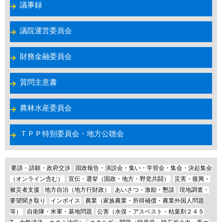
議事録
議院運営委員会
財務金融委員会
質問主意書
農林水産委員会
ＴＰＰ特別委員会・地方公聴会
要請・請願・政府交渉
国政報告・演説会・集い・学習会・集会・決起集会
（オンライン含む）
宣伝・選挙（国政・地方・野党共闘）
災害・復興・
被災者支援
地方自治（地方行財政）
あいさつ・激励・懇談
現地調査・
要望聞き取り
インボイス
農業（家族農業・所得補償・農業外国人問題
等）
自衛隊・米軍・基地問題
公害（水俣・アスベスト・枯葉剤２４５