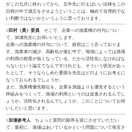
がこの九月に終わってから、五年先に行えばいい法律をこの
日程の中で成立をさせようということは、極めて合理的でな
い判断ではないかというふうに思っております。
○田村（貴）委員
そこで、企業への漁業権の付与につい
て、加瀬先生にお伺いいたします。
企業への漁業権の付与について、政府はこう言っておりま
す。漁業者の減少、高齢化が進む中で、地域によっては漁場
の利用の程度が低くなっている、だから活性化しなければな
らないという論立てなんですけれども、そういう状況があっ
たとして、そうならしめた要因を先生はどのようにお考えに
なっておられるでしょうか。
また、漁業権優先順位を、企業を漁協よりも優先するという
枠組みをつくって、漁場の利用というのは促進されるんでし
ょうか。活性化されるんでしょうか。このことについてお伺
いしたいと思います。
○加瀬参考人
ちょっと質問の順序を逆にさせていただい
て、最初に、漁場はあいているかという問題について発言さ