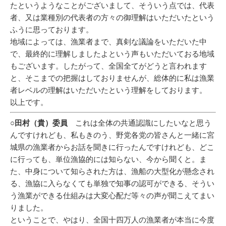
たというようなことがございまして、そういう点では、代表
者、又は業種別の代表者の方々の御理解はいただいたという
ふうに思っております。
地域によっては、漁業者まで、真剣な議論をいただいた中
で、最終的に理解しましたよという声もいただいておる地域
もございます。したがって、全国全てがどうと言われます
と、そこまでの把握はしておりませんが、総体的に私は漁業
者レベルの理解はいただいたという理解をしております。
以上です。
○田村（貴）委員
これは全体の共通認識にしたいなと思う
んですけれども、私もきのう、野党各党の皆さんと一緒に宮
城県の漁業者からお話を聞きに行ったんですけれども、どこ
に行っても、単位漁協的には知らない、今から聞くと。ま
た、中身について知らされた方は、漁船の大型化が懸念され
る、漁協に入らなくても単独で知事の認可ができる、そうい
う漁業ができる仕組みは大変心配だ等々の声が聞こえてまい
りました。
ということで、やはり、全国十四万人の漁業者が本当に今度