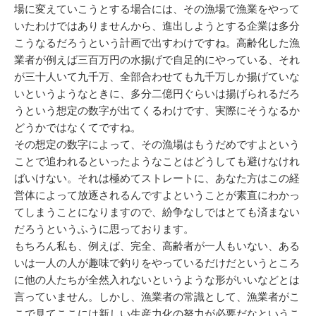
場に変えていこうとする場合には、その漁場で漁業をやって
いたわけではありませんから、進出しようとする企業は多分
こうなるだろうという計画で出すわけですね。高齢化した漁
業者が例えば三百万円の水揚げで自足的にやっている、それ
が三十人いて九千万、全部合わせても九千万しか揚げていな
いというようなときに、多分二億円ぐらいは揚げられるだろ
うという想定の数字が出てくるわけです、実際にそうなるか
どうかではなくてですね。
その想定の数字によって、その漁場はもうだめですよという
ことで追われるといったようなことはどうしても避けなけれ
ばいけない。それは極めてストレートに、あなた方はこの経
営体によって放逐されるんですよということが素直にわかっ
てしまうことになりますので、紛争なしではとても済まない
だろうというふうに思っております。
もちろん私も、例えば、完全、高齢者が一人もいない、ある
いは一人の人が趣味で釣りをやっているだけだというところ
に他の人たちが全然入れないというような形がいいなどとは
言っていません。しかし、漁業者の常識として、漁業者がこ
こで見てここには新しい生産力化の努力が必要だなというこ