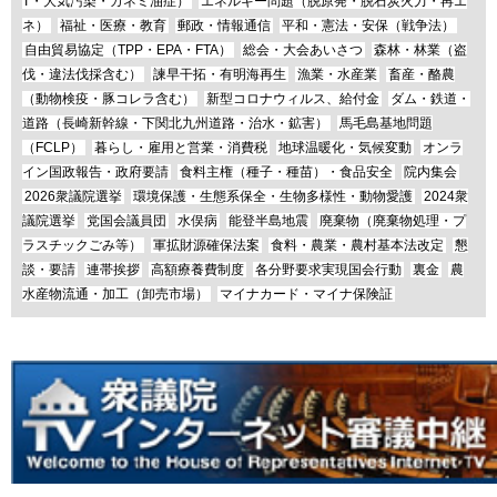
T・大気汚染・カネミ油症）
エネルギー問題（脱原発・脱石炭火力・再エ
ネ）
福祉・医療・教育
郵政・情報通信
平和・憲法・安保（戦争法）
自由貿易協定（TPP・EPA・FTA）
総会・大会あいさつ
森林・林業（盗
伐・違法伐採含む）
諫早干拓・有明海再生
漁業・水産業
畜産・酪農
（動物検疫・豚コレラ含む）
新型コロナウィルス、給付金
ダム・鉄道・
道路（長崎新幹線・下関北九州道路・治水・鉱害）
馬毛島基地問題
（FCLP）
暮らし・雇用と営業・消費税
地球温暖化・気候変動
オンラ
イン国政報告・政府要請
食料主権（種子・種苗）・食品安全
院内集会
2026衆議院選挙
環境保護・生態系保全・生物多様性・動物愛護
2024衆
議院選挙
党国会議員団
水俣病
能登半島地震
廃棄物（廃棄物処理・プ
ラスチックごみ等）
軍拡財源確保法案
食料・農業・農村基本法改定
懇
談・要請
連帯挨拶
高額療養費制度
各分野要求実現国会行動
裏金
農
水産物流通・加工（卸売市場）
マイナカード・マイナ保険証