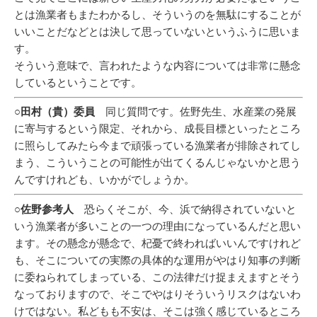
とは漁業者もまたわかるし、そういうのを無駄にすることが
いいことだなどとは決して思っていないというふうに思いま
す。
そういう意味で、言われたような内容については非常に懸念
しているということです。
○田村（貴）委員
同じ質問です。佐野先生、水産業の発展
に寄与するという限定、それから、成長目標といったところ
に照らしてみたら今まで頑張っている漁業者が排除されてし
まう、こういうことの可能性が出てくるんじゃないかと思う
んですけれども、いかがでしょうか。
○佐野参考人
恐らくそこが、今、浜で納得されていないと
いう漁業者が多いことの一つの理由になっているんだと思い
ます。その懸念が懸念で、杞憂で終わればいいんですけれど
も、そこについての実際の具体的な運用がやはり知事の判断
に委ねられてしまっている、この法律だけ捉まえますとそう
なっておりますので、そこでやはりそういうリスクはないわ
けではない。私どもも不安は、そこは強く感じているところ