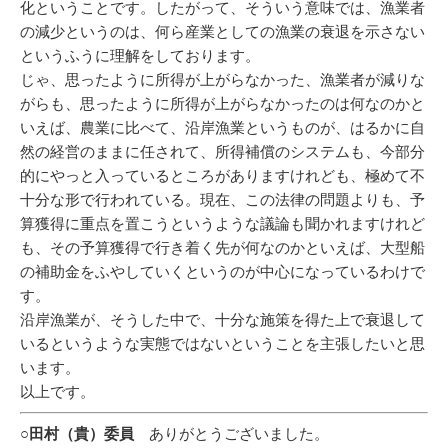
化ということです。したがって、そういう意味では、漁業者
の減少というのは、何ら産業としての漁業の衰退を示さない
というふうに理解をしております。
じゃ、思ったように所得が上がらなかった、漁業者が減りな
がらも、思ったように所得が上がらなかったのは何なのかと
いえば、農業に比べて、沿岸漁業というものが、はるかに自
然の経営のままに任されて、所得補償のシステムも、今部分
的にやっと入っているところがありますけれども、極めて不
十分な形で行われている。現在、この法律の問題よりも、予
算獲得に重点を置こうというような議論も聞かれますけれど
も、その予算獲得で行き着く先が何なのかといえば、大型船
の補助金をふやしていくというのが中心になっているわけで
す。
沿岸漁業が、そうした中で、十分な施策を得た上で衰退して
いるというような実態ではないということを主張したいと思
います。
以上です。
○田村（貴）委員
ありがとうございました。