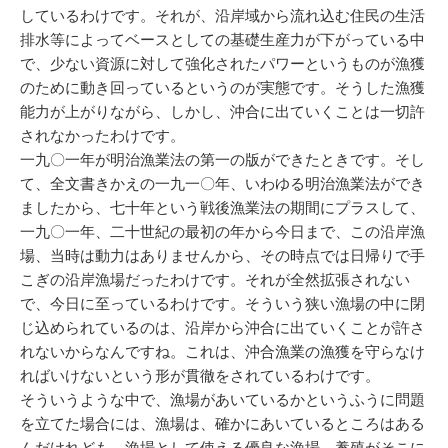
しているわけです。それが、沿岸域から流れ込む住民の生活
排水等によってベースとしての基礎生産力が下がっている中
で、少ない資源に対して強化されたパワーというものが漁獲
のために動き回っているというのが実態です。そうした漁獲
能力が上がりながら、しかし、沖合に出ていくことは一切許
されなかったわけです。
一九〇一年が明治漁業法の第一の版ができたときです。そし
て、全文書きかえの一九一〇年、いわゆる明治漁業法ができ
ましたから、七十年という戦後漁業法の期間にプラスして、
一九〇一年、二十世紀の最初の年から今日まで、この沿岸漁
場、当時は動力はありませんから、その時点では日帰りで手
こぎの沿岸漁場だったわけです。それが全然拡張されない
で、今日に至っているわけです。そういう狭い漁場の中に閉
じ込められているのは、沿岸から沖合に出ていくことが許さ
れないからなんですね。これは、沖合漁業の漁獲を守らなけ
ればいけないという形が貫徹をされているわけです。
そういうような中で、漁場があいているかというふうに問題
を立てた場合には、漁場は、確かにあいているところはある
んだけれども、漁場として使える優良な漁場、養殖がそこに