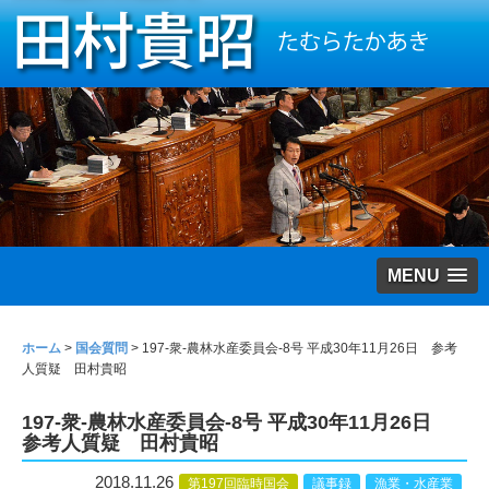
MENU
ホーム
>
国会質問
>
197-衆-農林水産委員会-8号 平成30年11月26日 参考
人質疑 田村貴昭
197-衆-農林水産委員会-8号 平成30年11月26日
参考人質疑 田村貴昭
2018.11.26
第197回臨時国会
議事録
漁業・水産業