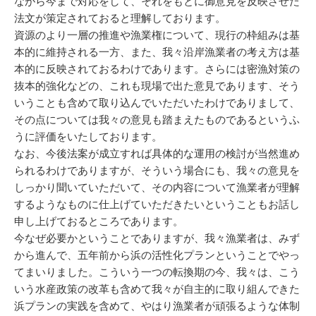
ながら今まで対応をして、それをもとに御意見を反映させた
法文が策定されておると理解しております。
資源のより一層の推進や漁業権について、現行の枠組みは基
本的に維持される一方、また、我々沿岸漁業者の考え方は基
本的に反映されておるわけであります。さらには密漁対策の
抜本的強化などの、これも現場で出た意見であります、そう
いうことも含めて取り込んでいただいたわけでありまして、
その点については我々の意見も踏まえたものであるというふ
うに評価をいたしております。
なお、今後法案が成立すれば具体的な運用の検討が当然進め
られるわけでありますが、そういう場合にも、我々の意見を
しっかり聞いていただいて、その内容について漁業者が理解
するようなものに仕上げていただきたいということもお話し
申し上げておるところであります。
今なぜ必要かということでありますが、我々漁業者は、みず
から進んで、五年前から浜の活性化プランということでやっ
てまいりました。こういう一つの転換期の今、我々は、こう
いう水産政策の改革も含めて我々が自主的に取り組んできた
浜プランの実践を含めて、やはり漁業者が頑張るような体制