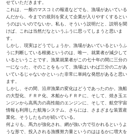
せていただきます。
これは、一般のマスコミの報道などでも、漁場があいている
んだから、今までの規則を変えて企業が入りやすくするとい
うのはいいのでないか。私も、そういう説明だと、説明を聞
けば、これは当然だなというふうに思ってしまうと思いま
す。
しかし、現実はどうでしょうか。漁場があいているというふ
うに判断している根拠というのは、唯一、就業者が減少して
いるということです。漁業就業者がこの七十年の間に三分の
一になった、そのことをもって、漁場はいわば三分の二があ
いているじゃないかといった非常に単純な発想があると思い
ます。
しかし、その間、沿岸漁業の変化はどうであったのか。漁船
の大型化、ＦＲＰ化、木船からＦＲＰに、そして、焼き玉エ
ンジンから高馬力の高性能のエンジンに、そして、航空宇宙
情報も利用した航海システム、さらには、さまざまな装置産
業化、そうしたものが続いている。
何よりも、馬力が強化され、網が強い力で引かれるというよ
うな形で、投入される漁獲努力量というのははるかに増大を