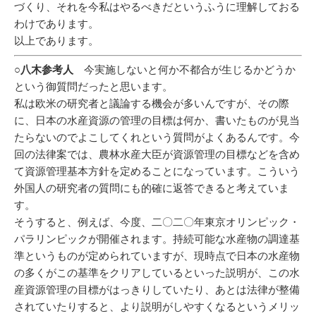
づくり、それを今私はやるべきだというふうに理解しておる
わけであります。
以上であります。
○八木参考人
今実施しないと何か不都合が生じるかどうか
という御質問だったと思います。
私は欧米の研究者と議論する機会が多いんですが、その際
に、日本の水産資源の管理の目標は何か、書いたものが見当
たらないのでよこしてくれという質問がよくあるんです。今
回の法律案では、農林水産大臣が資源管理の目標などを含め
て資源管理基本方針を定めることになっています。こういう
外国人の研究者の質問にも的確に返答できると考えていま
す。
そうすると、例えば、今度、二〇二〇年東京オリンピック・
パラリンピックが開催されます。持続可能な水産物の調達基
準というものが定められていますが、現時点で日本の水産物
の多くがこの基準をクリアしているといった説明が、この水
産資源管理の目標がはっきりしていたり、あとは法律が整備
されていたりすると、より説明がしやすくなるというメリッ