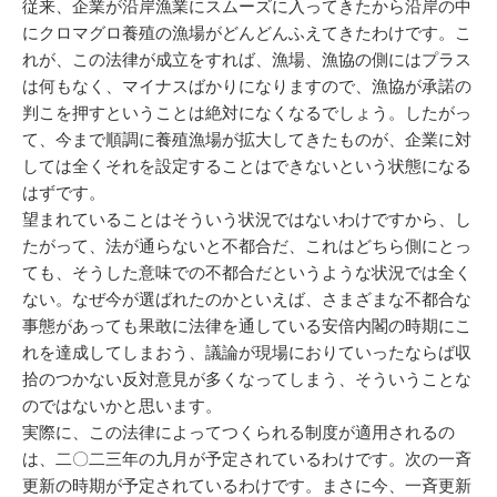
従来、企業が沿岸漁業にスムーズに入ってきたから沿岸の中
にクロマグロ養殖の漁場がどんどんふえてきたわけです。こ
れが、この法律が成立をすれば、漁場、漁協の側にはプラス
は何もなく、マイナスばかりになりますので、漁協が承諾の
判こを押すということは絶対になくなるでしょう。したがっ
て、今まで順調に養殖漁場が拡大してきたものが、企業に対
しては全くそれを設定することはできないという状態になる
はずです。
望まれていることはそういう状況ではないわけですから、し
たがって、法が通らないと不都合だ、これはどちら側にとっ
ても、そうした意味での不都合だというような状況では全く
ない。なぜ今が選ばれたのかといえば、さまざまな不都合な
事態があっても果敢に法律を通している安倍内閣の時期にこ
れを達成してしまおう、議論が現場におりていったならば収
拾のつかない反対意見が多くなってしまう、そういうことな
のではないかと思います。
実際に、この法律によってつくられる制度が適用されるの
は、二〇二三年の九月が予定されているわけです。次の一斉
更新の時期が予定されているわけです。まさに今、一斉更新