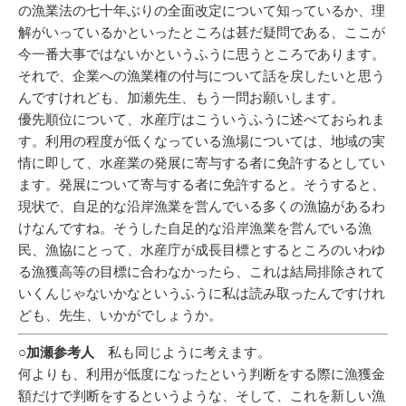
の漁業法の七十年ぶりの全面改定について知っているか、理
解がいっているかといったところは甚だ疑問である、ここが
今一番大事ではないかというふうに思うところであります。
それで、企業への漁業権の付与について話を戻したいと思う
んですけれども、加瀬先生、もう一問お願いします。
優先順位について、水産庁はこういうふうに述べておられま
す。利用の程度が低くなっている漁場については、地域の実
情に即して、水産業の発展に寄与する者に免許するとしてい
ます。発展について寄与する者に免許すると。そうすると、
現状で、自足的な沿岸漁業を営んでいる多くの漁協があるわ
けなんですね。そうした自足的な沿岸漁業を営んでいる漁
民、漁協にとって、水産庁が成長目標とするところのいわゆ
る漁獲高等の目標に合わなかったら、これは結局排除されて
いくんじゃないかなというふうに私は読み取ったんですけれ
ども、先生、いかがでしょうか。
○加瀬参考人
私も同じように考えます。
何よりも、利用が低度になったという判断をする際に漁獲金
額だけで判断をするというような、そして、これを新しい漁