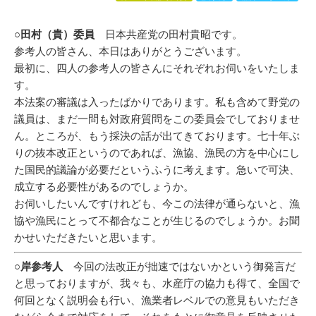
○田村（貴）委員
日本共産党の田村貴昭です。
参考人の皆さん、本日はありがとうございます。
最初に、四人の参考人の皆さんにそれぞれお伺いをいたしま
す。
本法案の審議は入ったばかりであります。私も含めて野党の
議員は、まだ一問も対政府質問をこの委員会でしておりませ
ん。ところが、もう採決の話が出てきております。七十年ぶ
りの抜本改正というのであれば、漁協、漁民の方を中心にし
た国民的議論が必要だというふうに考えます。急いで可決、
成立する必要性があるのでしょうか。
お伺いしたいんですけれども、今この法律が通らないと、漁
協や漁民にとって不都合なことが生じるのでしょうか。お聞
かせいただきたいと思います。
○岸参考人
今回の法改正が拙速ではないかという御発言だ
と思っておりますが、我々も、水産庁の協力も得て、全国で
何回となく説明会も行い、漁業者レベルでの意見もいただき