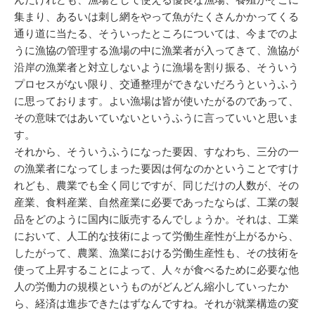
集まり、あるいは刺し網をやって魚がたくさんかかってくる
通り道に当たる、そういったところについては、今までのよ
うに漁協の管理する漁場の中に漁業者が入ってきて、漁協が
沿岸の漁業者と対立しないように漁場を割り振る、そういう
プロセスがない限り、交通整理ができないだろうというふう
に思っております。よい漁場は皆が使いたがるのであって、
その意味ではあいていないというふうに言っていいと思いま
す。
それから、そういうふうになった要因、すなわち、三分の一
の漁業者になってしまった要因は何なのかということですけ
れども、農業でも全く同じですが、同じだけの人数が、その
産業、食料産業、自然産業に必要であったならば、工業の製
品をどのように国内に販売するんでしょうか。それは、工業
において、人工的な技術によって労働生産性が上がるから、
したがって、農業、漁業における労働生産性も、その技術を
使って上昇することによって、人々が食べるために必要な他
人の労働力の規模というものがどんどん縮小していったか
ら、経済は進歩できたはずなんですね。それが就業構造の変