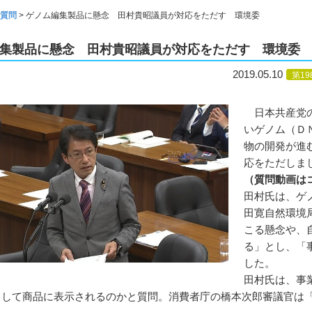
質問
>
ゲノム編集製品に懸念 田村貴昭議員が対応をただす 環境委
集製品に懸念 田村貴昭議員が対応をただす 環境委
2019.05.10
第1
日本共産党の
いゲノム（Ｄ
物の開発が進
応をただしま
（
質問動画は
田村氏は、ゲ
田寛自然環境
こる懸念や、
る」とし、「
した。
田村氏は、事
として商品に表示されるのかと質問。消費者庁の橋本次郎審議官は