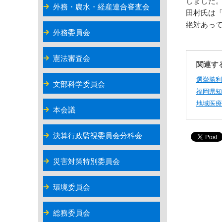
しました
外務・農水・経産連合審査会
田村氏は
絶対あっ
外務委員会
憲法審査会
関連す
選挙勝利
文部科学委員会
福岡県知
地域医療
本会議
決算行政監視委員会分科会
災害対策特別委員会
環境委員会
総務委員会