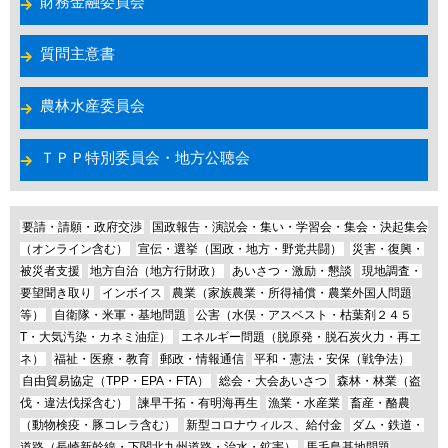
財務金融委員会
質問主意書
農林水産委員会
ＴＰＰ特別委員会・地方公聴会
要請・請願・政府交渉
国政報告・演説会・集い・学習会・集会・決起集会
（オンライン含む）
宣伝・選挙（国政・地方・野党共闘）
災害・復興・
被災者支援
地方自治（地方行財政）
あいさつ・激励・懇談
現地調査・
要望聞き取り
インボイス
農業（家族農業・所得補償・農業外国人問題
等）
自衛隊・米軍・基地問題
公害（水俣・アスベスト・枯葉剤２４５
T・大気汚染・カネミ油症）
エネルギー問題（脱原発・脱石炭火力・再エ
ネ）
福祉・医療・教育
郵政・情報通信
平和・憲法・安保（戦争法）
自由貿易協定（TPP・EPA・FTA）
総会・大会あいさつ
森林・林業（盗
伐・違法伐採含む）
諫早干拓・有明海再生
漁業・水産業
畜産・酪農
（動物検疫・豚コレラ含む）
新型コロナウィルス、給付金
ダム・鉄道・
道路（長崎新幹線・下関北九州道路・治水・鉱害）
馬毛島基地問題