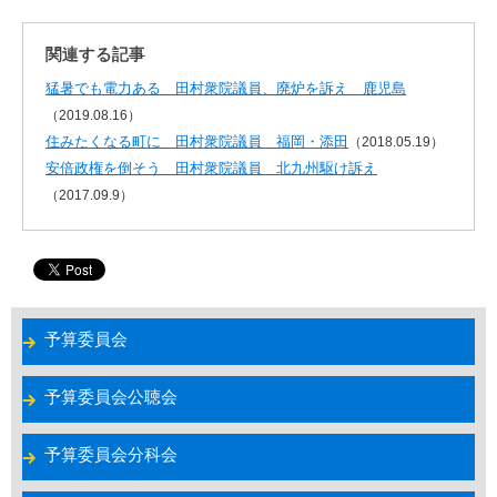
関連する記事
猛暑でも電力ある 田村衆院議員、廃炉を訴え 鹿児島
（2019.08.16）
住みたくなる町に 田村衆院議員 福岡・添田
（2018.05.19）
安倍政権を倒そう 田村衆院議員 北九州駆け訴え
（2017.09.9）
予算委員会
予算委員会公聴会
予算委員会分科会