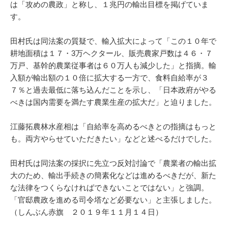
は「攻めの農政」と称し、１兆円の輸出目標を掲げていま
す。
田村氏は同法案の質疑で、輸入拡大によって「この１０年で
耕地面積は１７・3万ヘクタール、販売農家戸数は４６・７
万戸、基幹的農業従事者は６０万人も減少した」と指摘。輸
入額が輸出額の１０倍に拡大する一方で、食料自給率が３
７％と過去最低に落ち込んだことを示し、「日本政府がやる
べきは国内需要を満たす農業生産の拡大だ」と迫りました。
江藤拓農林水産相は「自給率を高めるべきとの指摘はもっと
も。両方やらせていただきたい」などと述べるだけでした。
田村氏は同法案の採択に先立つ反対討論で「農業者の輸出拡
大のため、輸出手続きの簡素化などは進めるべきだが、新た
な法律をつくらなければできないことではない」と強調。
「官邸農政を進める司令塔など必要ない」と主張しました。
（しんぶん赤旗 ２０１９年１１月１４日）