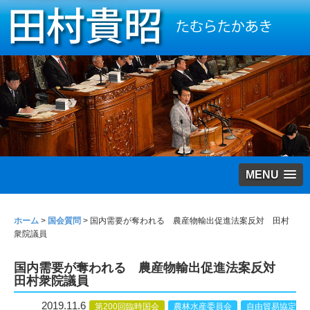
MENU
ホーム
>
国会質問
>
国内需要が奪われる 農産物輸出促進法案反対 田村
衆院議員
国内需要が奪われる 農産物輸出促進法案反対
田村衆院議員
2019.11.6
第200回臨時国会
農林水産委員会
自由貿易協定