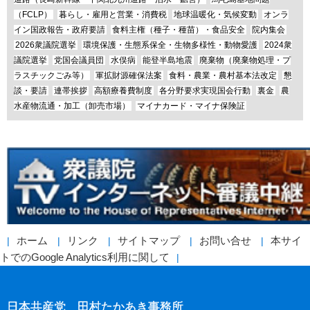
（FCLP）
暮らし・雇用と営業・消費税
地球温暖化・気候変動
オンラ
イン国政報告・政府要請
食料主権（種子・種苗）・食品安全
院内集会
2026衆議院選挙
環境保護・生態系保全・生物多様性・動物愛護
2024衆
議院選挙
党国会議員団
水俣病
能登半島地震
廃棄物（廃棄物処理・プ
ラスチックごみ等）
軍拡財源確保法案
食料・農業・農村基本法改定
懇
談・要請
連帯挨拶
高額療養費制度
各分野要求実現国会行動
裏金
農
水産物流通・加工（卸売市場）
マイナカード・マイナ保険証
ホーム
リンク
サイトマップ
お問い合せ
本サイ
トでのGoogle Analytics利用に関して
日本共産党 田村たかあき事務所