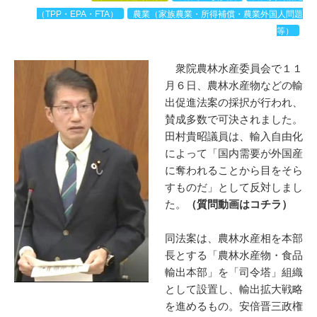
（TPP・EPA・FTA）
農業（家族農業・所得補償・農業外国人問題
等）
衆院農林水産委員会で１１
月６日、農林水産物などの輸
出促進法案の採択が行われ、
賛成多数で可決されました。
田村貴昭議員は、輸入自由化
によって「国内需要が外国産
に奪われることから目をそら
すものだ」として反対しまし
た。
（質問動画はコチラ）
同法案は、農林水産相を本部
長とする「農林水産物・食品
輸出本部」を「司令塔」組織
として設置し、輸出拡大戦略
を進めるもの。安倍晋三政権