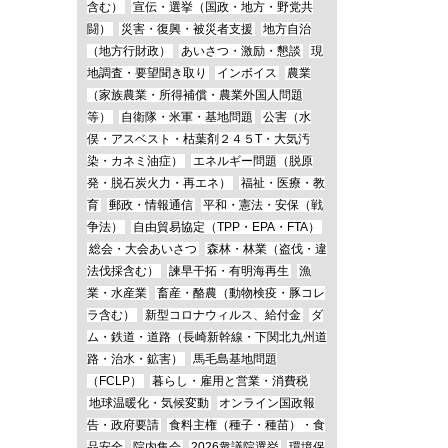
含む）
宣伝・選挙（国政・地方・野党共
闘）
災害・復興・被災者支援
地方自治
（地方行財政）
あいさつ・激励・懇談
現
地調査・要望聞き取り
インボイス
農業
（家族農業・所得補償・農業外国人問題
等）
自衛隊・米軍・基地問題
公害（水
俣・アスベスト・枯葉剤２４５T・大気汚
染・カネミ油症）
エネルギー問題（脱原
発・脱石炭火力・再エネ）
福祉・医療・教
育
郵政・情報通信
平和・憲法・安保（戦
争法）
自由貿易協定（TPP・EPA・FTA）
総会・大会あいさつ
森林・林業（盗伐・違
法伐採含む）
諫早干拓・有明海再生
漁
業・水産業
畜産・酪農（動物検疫・豚コレ
ラ含む）
新型コロナウィルス、給付金
ダ
ム・鉄道・道路（長崎新幹線・下関北九州道
路・治水・鉱害）
馬毛島基地問題
（FCLP）
暮らし・雇用と営業・消費税
地球温暖化・気候変動
オンライン国政報
告・政府要請
食料主権（種子・種苗）・食
品安全
院内集会
2026衆議院選挙
環境保