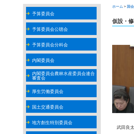
ホーム
>
国会
予算委員会
仮設・修
予算委員会公聴会
予算委員会分科会
内閣委員会
内閣委員会農林水産委員会連合
審査会
厚生労働委員会
国土交通委員会
地方創生特別委員会
武田良太