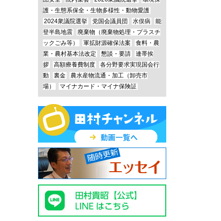
護・生態系保全・生物多様性・動物愛護
2024衆議院選挙
党国会議員団
水俣病
能
登半島地震
廃棄物（廃棄物処理・プラスチ
ックごみ等）
軍拡財源確保法案
食料・農
業・農村基本法改定
懇談・要請
連帯挨
拶
高額療養費制度
各分野要求実現国会行
動
裏金
農水産物流通・加工（卸売市
場）
マイナカード・マイナ保険証