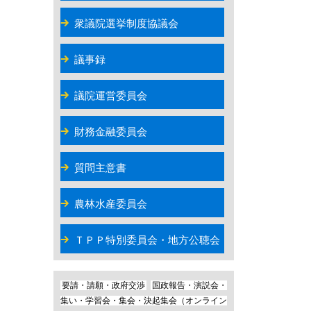
衆議院選挙制度協議会
議事録
議院運営委員会
財務金融委員会
質問主意書
農林水産委員会
ＴＰＰ特別委員会・地方公聴会
要請・請願・政府交渉
国政報告・演説会・
集い・学習会・集会・決起集会（オンライン