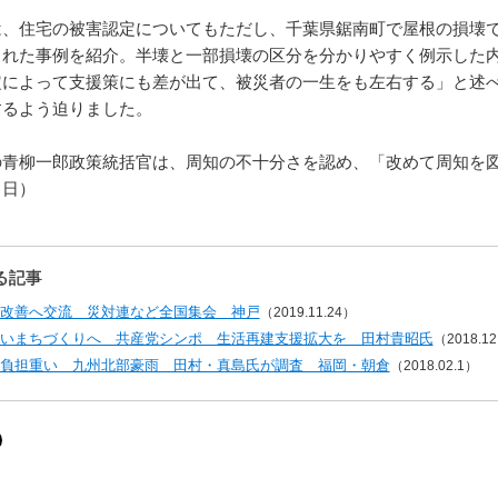
、住宅の被害認定についてもただし、千葉県鋸南町で屋根の損壊で
された事例を紹介。半壊と一部損壊の区分を分かりやすく例示した
定によって支援策にも差が出て、被災者の一生をも左右する」と述
するよう迫りました。
青柳一郎政策統括官は、周知の不十分さを認め、「改めて周知を図
５日）
る記事
改善へ交流 災対連など全国集会 神戸
（2019.11.24）
いまちづくりへ 共産党シンポ 生活再建支援拡大を 田村貴昭氏
（2018.12
負担重い 九州北部豪雨 田村・真島氏が調査 福岡・朝倉
（2018.02.1）