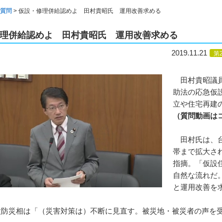
質問
>
仮設・修理併給認めよ 田村貴昭氏 運用改善求める
理併給認めよ 田村貴昭氏 運用改善求める
2019.11.21
第
田村貴昭議員
助法の応急仮
立や住宅再建
（質問動画は
田村氏は、台
帯まで拡大さ
指摘。「仮設
自然な流れだ
と運用改善を
防災相は「（災害対策は）不断に見直す。被災地・被災者の声を受