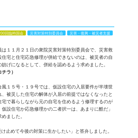
200回臨時国会
災害対策特別委員会
災害・復興・被災者支援
は１１月２１日の衆院災害対策特別委員会で、災害救
設住宅と住宅応急修理が併給できないのは、被災者の自
の妨げになるとして、併給を認めるよう求めました。
コチラ）
風１５号・１９号では、仮設住宅の入居要件が半壊世
れ、被災した住宅の解体が入居の前提ではなくなったと
住宅で暮らしながら元の自宅を住めるよう修理するのが
。仮設住宅か応急修理かの二者択一は、あまりに酷だ」
求めました。
け止めて今後の対策に生かしたい」と答弁しました。