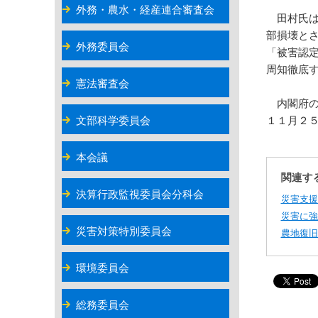
外務・農水・経産連合審査会
田村氏は
部損壊と
外務委員会
「被害認
周知徹底
憲法審査会
内閣府の
文部科学委員会
１１月２
本会議
関連す
決算行政監視委員会分科会
災害支援
災害に強
災害対策特別委員会
農地復旧
環境委員会
総務委員会