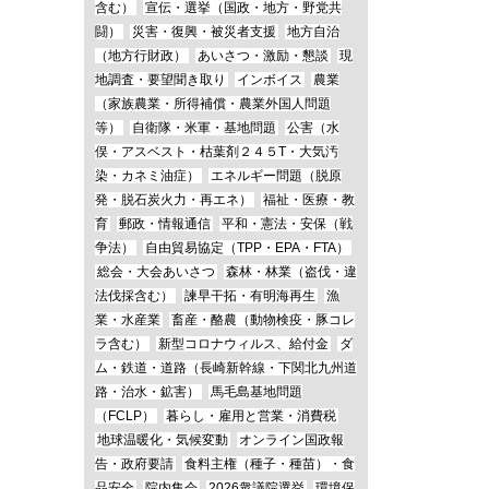
含む）
宣伝・選挙（国政・地方・野党共
闘）
災害・復興・被災者支援
地方自治
（地方行財政）
あいさつ・激励・懇談
現
地調査・要望聞き取り
インボイス
農業
（家族農業・所得補償・農業外国人問題
等）
自衛隊・米軍・基地問題
公害（水
俣・アスベスト・枯葉剤２４５T・大気汚
染・カネミ油症）
エネルギー問題（脱原
発・脱石炭火力・再エネ）
福祉・医療・教
育
郵政・情報通信
平和・憲法・安保（戦
争法）
自由貿易協定（TPP・EPA・FTA）
総会・大会あいさつ
森林・林業（盗伐・違
法伐採含む）
諫早干拓・有明海再生
漁
業・水産業
畜産・酪農（動物検疫・豚コレ
ラ含む）
新型コロナウィルス、給付金
ダ
ム・鉄道・道路（長崎新幹線・下関北九州道
路・治水・鉱害）
馬毛島基地問題
（FCLP）
暮らし・雇用と営業・消費税
地球温暖化・気候変動
オンライン国政報
告・政府要請
食料主権（種子・種苗）・食
品安全
院内集会
2026衆議院選挙
環境保