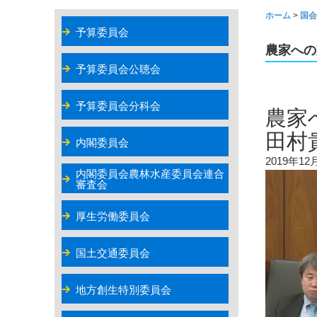
ホーム
>
国会
予算委員会
農家への
予算委員会公聴会
予算委員会分科会
農家
田村
内閣委員会
2019年1
内閣委員会農林水産委員会連合
審査会
厚生労働委員会
国土交通委員会
地方創生特別委員会