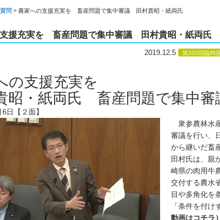
質問
>
農家への支援充実を 畜産問題で集中審議 田村貴昭・紙両氏
支援充実を 畜産問題で集中審議 田村貴昭・紙両氏
2019.12.5
第200回臨時
への支援充実を
貴昭・紙両氏 畜産問題で集中審
2月6日【２面】
衆参農林水産
審議を行い、
から継いだ畜
田村氏は、親
崎県の肉用牛
交付する農水
目や多角化を
「条件を付け
動画はコチラ