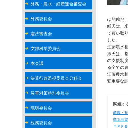
外務・農水・経産連合審査会
外務委員会
は的確だ
紙氏は、
て買い取
憲法審査会
した。
江藤農水
文部科学委員会
紙氏は、
の支援制
本会議
る全ての
江藤農水
決算行政監視委員会分科会
変重要な
災害対策特別委員会
関連す
環境委員会
酪農・畜
熊本地震
総務委員会
ＴＰＰ参