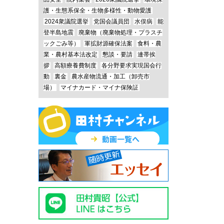
護・生態系保全・生物多様性・動物愛護
2024衆議院選挙
党国会議員団
水俣病
能
登半島地震
廃棄物（廃棄物処理・プラスチ
ックごみ等）
軍拡財源確保法案
食料・農
業・農村基本法改定
懇談・要請
連帯挨
拶
高額療養費制度
各分野要求実現国会行
動
裏金
農水産物流通・加工（卸売市
場）
マイナカード・マイナ保険証