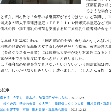
江藤拓農水相
るような場合
」と答弁。田村氏は「全部の承継農家がそうではない」と強調し、
米国抜きの環太平洋連携協定（ＴＰＰ１１）や日米貿易協定などで
り価格の低い加工用乳の出荷を支援する加工原料乳生産者補給金を
相は単価の計算式に触れ、「国内農家の不安に寄り添わなければい
都府県の酪農の生産基盤の立て直しが急務だとも指摘。家族経営の
度（畜産クラスター事業）には規模拡大要件があり対象外になると
農家が利用できる制度にするべきだ」と迫りました。
相は「都府県の酪農を立て直さないといけないという問題意識は強
課題だ。しっかり取り組みたい」と述べました。（しんぶん赤旗 
る記事
産支援、充実を 農水相に党議員団が申し入れ
（2019.12.6）
 続く余震、懸命の救援 ９人死亡、重軽傷１０００人超 田村貴昭・真島
加の影響不安 宮崎 田村貴昭・真島氏ら調査
（2015.12.12）