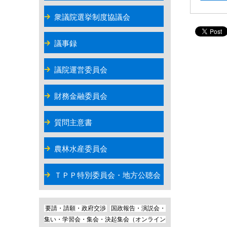
衆議院選挙制度協議会
議事録
議院運営委員会
財務金融委員会
質問主意書
農林水産委員会
ＴＰＰ特別委員会・地方公聴会
要請・請願・政府交渉
国政報告・演説会・
集い・学習会・集会・決起集会（オンライン