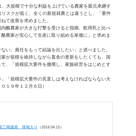
は、大規模で十分な利益を上げている農家を親元承継す
はリスクが低く、全くの新規就農とは違うとし、「要件
重ねて改善を求めました。
国内酪農家が大きな打撃を受けると指摘。飲用乳と比べ
「酪農家が安心して生産に取り組める単価に」と求めま
けない。責任をもって結論を出したい」と述べました。
農家が規模を維持しながら畜舎の更新をしたくても、国
して、「規模拡大要件を撤廃し、家族経営をはじめとす
い」「規模拡大要件の見直しは考えなければならない大
２０１９年１２月６日）
省三両議員、現地入り
（2016.04.15）