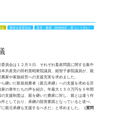
国会
農林水産委員会
畜産・酪農（動物検疫・豚コレラ含む）
議
委員会は１２月５日、それぞれ畜産問題に関する集中
日本共産党の田村貴昭衆院議員、紙智子参院議員が、親
産農家や家族経営への支援充実を求めました。
から継いだ新規就農者（親元承継）への支援を求める宮
農家の青年たちの声を紹介。年最大１５０万円を５年間
省の支援制度は、親を継いだ農家に対し、親とは違う作
条件としており、承継の阻害要因となっていると述べ、
ずに親元承継も支援するべきだ」と求めました。
（
質問
）