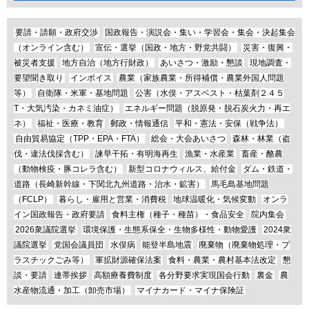
要請・請願・政府交渉
国政報告・演説会・集い・学習会・集会・決起集会
（オンライン含む）
宣伝・選挙（国政・地方・野党共闘）
災害・復興・
被災者支援
地方自治（地方行財政）
あいさつ・激励・懇談
現地調査・
要望聞き取り
インボイス
農業（家族農業・所得補償・農業外国人問題
等）
自衛隊・米軍・基地問題
公害（水俣・アスベスト・枯葉剤２４５
T・大気汚染・カネミ油症）
エネルギー問題（脱原発・脱石炭火力・再エ
ネ）
福祉・医療・教育
郵政・情報通信
平和・憲法・安保（戦争法）
自由貿易協定（TPP・EPA・FTA）
総会・大会あいさつ
森林・林業（盗
伐・違法伐採含む）
諫早干拓・有明海再生
漁業・水産業
畜産・酪農
（動物検疫・豚コレラ含む）
新型コロナウィルス、給付金
ダム・鉄道・
道路（長崎新幹線・下関北九州道路・治水・鉱害）
馬毛島基地問題
（FCLP）
暮らし・雇用と営業・消費税
地球温暖化・気候変動
オンラ
イン国政報告・政府要請
食料主権（種子・種苗）・食品安全
院内集会
2026衆議院選挙
環境保護・生態系保全・生物多様性・動物愛護
2024衆
議院選挙
党国会議員団
水俣病
能登半島地震
廃棄物（廃棄物処理・プ
ラスチックごみ等）
軍拡財源確保法案
食料・農業・農村基本法改定
懇
談・要請
連帯挨拶
高額療養費制度
各分野要求実現国会行動
裏金
農
水産物流通・加工（卸売市場）
マイナカード・マイナ保険証