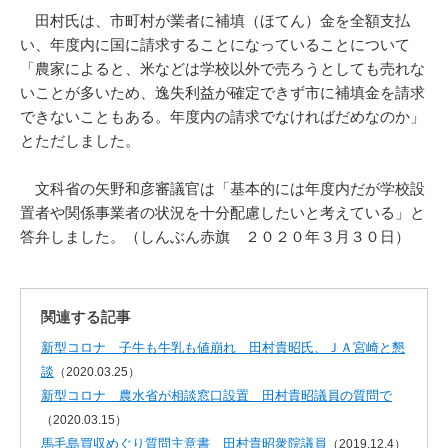
田村氏は、市町村が業者に補填（ほてん）金を全額支払
い、年度内に国に請求することになっていることについて
「農家によると、米などは学校以外で売ろうとしても売れな
いことが多いため、逸失利益が確定できず市に補填金を請求
できないこともある。年度内の請求でなければだめなのか」
とただしました。
文科省の矢野和彦審議官は「基本的には年度内だが学校設
置者や関係事業者の状況を十分配慮したいと考えている」と
答弁しました。（しんぶん赤旗 ２０２０年３月３０日）
関連する記事
新型コロナ 子牛も牛乳も値崩れ 田村貴昭氏、ＪＡ宮崎と懇
談
（2020.03.25）
新型コロナ 農水省が相談窓口設置 田村貴昭議員の質問で
（2020.03.15）
馬毛島買収めぐり質問主意書 田村貴昭衆院議員
（2019.12.4）