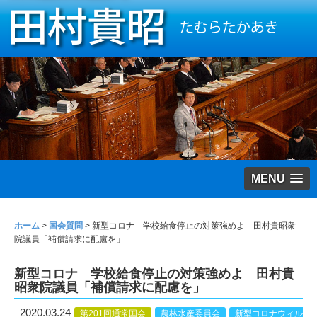
MENU
ホーム
>
国会質問
>
新型コロナ 学校給食停止の対策強めよ 田村貴昭衆
院議員「補償請求に配慮を」
新型コロナ 学校給食停止の対策強めよ 田村貴
昭衆院議員「補償請求に配慮を」
2020.03.24
第201回通常国会
農林水産委員会
新型コロナウィル