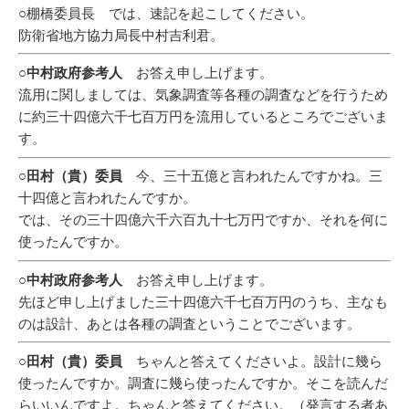
○棚橋委員長 では、速記を起こしてください。
防衛省地方協力局長中村吉利君。
○中村政府参考人
お答え申し上げます。
流用に関しましては、気象調査等各種の調査などを行うため
に約三十四億六千七百万円を流用しているところでございま
す。
○田村（貴）委員
今、三十五億と言われたんですかね。三
十四億と言われたんですか。
では、その三十四億六千六百九十七万円ですか、それを何に
使ったんですか。
○中村政府参考人
お答え申し上げます。
先ほど申し上げました三十四億六千七百万円のうち、主なも
のは設計、あとは各種の調査ということでございます。
○田村（貴）委員
ちゃんと答えてくださいよ。設計に幾ら
使ったんですか。調査に幾ら使ったんですか。そこを読んだ
らいいんですよ。ちゃんと答えてください。（発言する者あ