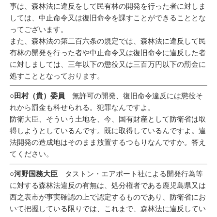
事は、森林法に違反をして民有林の開発を行った者に対しま
しては、中止命令又は復旧命令を課すことができることとな
ってございます。
また、森林法の第二百六条の規定では、森林法に違反して民
有林の開発を行った者や中止命令又は復旧命令に違反した者
に対しましては、三年以下の懲役又は三百万円以下の罰金に
処すこととなっております。
○田村（貴）委員
無許可の開発、復旧命令違反には懲役そ
れから罰金も科せられる。犯罪なんですよ。
防衛大臣、そういう土地を、今、国有財産として防衛省は取
得しようとしているんです。既に取得しているんですよ。違
法開発の造成地はそのまま放置するつもりなんですか。答え
てください。
○河野国務大臣
タストン・エアポート社による開発行為等
に対する森林法違反の有無は、処分権者である鹿児島県又は
西之表市が事実確認の上で認定するものであり、防衛省にお
いて把握している限りでは、これまで、森林法に違反してい