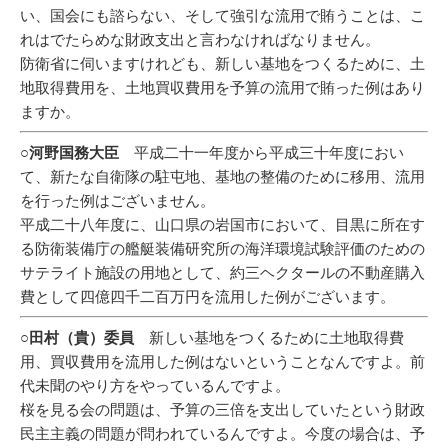
い、国会にも諮らない、そして強引な流用で賄うことは、こ
れはでたらめな財政支出と言わなければなりません。
防衛省に伺いますけれども、新しい基地をつくるために、土
地取得費用を、土地買収費用を予算の流用で賄った例はあり
ますか。
○河野国務大臣
平成二十一年度から平成三十年度におい
て、新たな自衛隊の駐屯地、基地の整備のために移用、流用
を行った例はございません。
平成二十八年度に、山口県の岩国市において、目黒に所在す
る防衛装備庁の艦艇装備研究所の海洋環境試験評価のための
サテライト施設の用地として、約三ヘクタールの不動産購入
費として四億四千二百万円を流用した例がございます。
○田村（貴）委員
新しい基地をつくるために土地取得費
用、買収費用を流用した例はないということなんですよ。前
代未聞のやり方をやっているんですよ。
桜を見る会の問題は、予算の三倍を支出していたという財政
民主主義の問題が問われているんですよ。今度の場合は、予