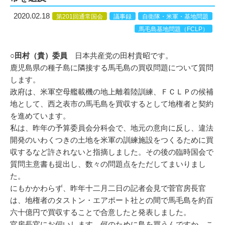
2020.02.18
第201回通常国会
議事録
自衛隊・米軍・基地問題
馬毛島基地問題（FCLP）
○田村（貴）委員
日本共産党の田村貴昭です。
鹿児島県の種子島に隣接する馬毛島の買収問題について質問
します。
政府は、米軍空母艦載機の地上離着陸訓練、ＦＣＬＰの候補
地として、西之表市の馬毛島を買収するとして地権者と契約
を進めています。
私は、昨年の予算委員会分科会で、地元の意向に反し、違法
開発のいわくつきの土地を米軍の訓練施設をつくるために買
収するなど許されないと指摘しました。その後の臨時国会で
質問主意書も提出し、数々の問題点をただしてまいりまし
た。
にもかかわらず、昨年十二月二日の記者会見で菅官房長官
は、地権者のタストン・エアポート社との間で馬毛島を約百
六十億円で買収することで合意したと発表しました。
官房長官にお伺いします。何のために島を買うんですか。こ