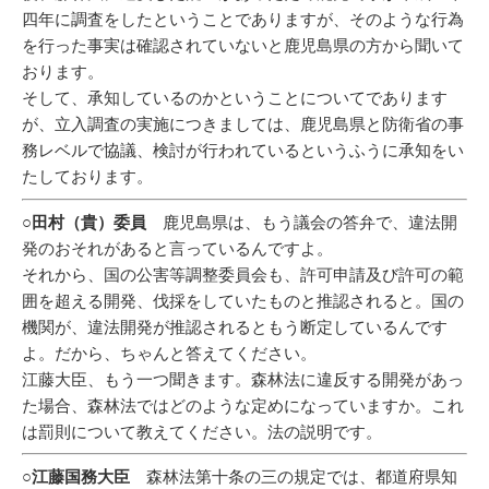
四年に調査をしたということでありますが、そのような行為
を行った事実は確認されていないと鹿児島県の方から聞いて
おります。
そして、承知しているのかということについてであります
が、立入調査の実施につきましては、鹿児島県と防衛省の事
務レベルで協議、検討が行われているというふうに承知をい
たしております。
○田村（貴）委員
鹿児島県は、もう議会の答弁で、違法開
発のおそれがあると言っているんですよ。
それから、国の公害等調整委員会も、許可申請及び許可の範
囲を超える開発、伐採をしていたものと推認されると。国の
機関が、違法開発が推認されるともう断定しているんです
よ。だから、ちゃんと答えてください。
江藤大臣、もう一つ聞きます。森林法に違反する開発があっ
た場合、森林法ではどのような定めになっていますか。これ
は罰則について教えてください。法の説明です。
○江藤国務大臣
森林法第十条の三の規定では、都道府県知