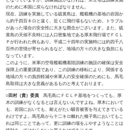
のために本国に戻らなければなりません。
現在、訓練を実施している硫黄島は、艦載機の基地の岩国か
ら約千四百キロと遠く、近くに飛行場もないため、トラブル
があった場合の安全性に大きな懸念がございます。また、硫
黄島の天候不良時には人口密集地である厚木飛行場でＦＣＬ
Ｐが行われた例もあり、平成二十四年の実施時には約四千八
百件の苦情が寄せられるなど、地域の方々の大きな負担にも
なっています。
このように、米軍の空母艦載機着陸訓練の施設の確保は安全
保障上の重要課題であり、この訓練の移転により、関係する
地域の方々の負担軽減や米軍人の安全確保のためにも、馬毛
島取得は大きな意義があるものと考えております。
○田村（貴）委員
馬毛島にＦＣＬＰ基地をつくっても、厚
木の訓練がなくなるとは言えないんですよね。厚木において
も、岩国においても、耐えがたい騒音被害を与えてきている
わけですよ。馬毛島から十二キロ離れた種子島においてもこ
れは同じことであって、更に訓練の場をふやすようなことは