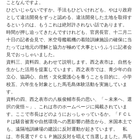
ことなんですよ。
ひどいじゃないですか。手法もひどいけれども、やはり政府
として違法開発をずっと認める、違法開発した土地を取得す
るというのは、もうこれは絶対許されない話であります。
時間が押し迫ってきたんですけれども、官房長官、十二月二
十日の記者会見で、米空母艦載機の着陸訓練施設の確保に当
たっては地元の理解と協力が極めて大事というふうに記者会
見でおっしゃいました。
資料三、資料四、あわせて説明します。西之表市は、自然を
生かした活用を提案しています。西之表市では、青少年の自
立心、協調心、自然・文化愛護心を養うことを目的に、小学
校五、六年生を対象とした馬毛島体験活動を実施していま
す。
資料の四、西之表市の八板俊輔市長の思い、「～未来へ、選
択の覚悟～」、これは市のホームページに掲載されていま
す。ここで市長はどのようにおっしゃっているか。「ＦＣＬ
Ｐは騒音被害や自然環境への悪影響の懸念から、米国本土で
も、遠隔地訓練場の建設に反対運動が起きています。 私
は、市長選でＦＣＬＰ施設反対を唱えて当選しました。馬毛