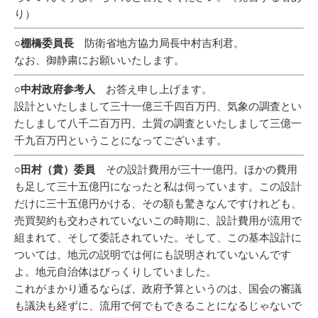
り）
○棚橋委員長
防衛省地方協力局長中村吉利君。
なお、御静粛にお願いいたします。
○中村政府参考人
お答え申し上げます。
設計といたしまして三十一億三千四百万円、気象の調査とい
たしまして八千二百万円、土質の調査といたしまして三億一
千九百万円ということになってございます。
○田村（貴）委員
その設計費用が三十一億円。ほかの費用
も足して三十五億円になったと私は伺っています。この設計
だけに三十五億円かける、その額も驚きなんですけれども、
売買契約も交わされていないこの時期に、設計費用が流用で
組まれて、そして委託されていた。そして、この基本設計に
ついては、地元の説明では何にも説明されていないんです
よ。地元自治体はびっくりしていました。
これがまかり通るならば、政府予算というのは、国会の審議
も議決も経ずに、流用で何でもできることになるじゃないで