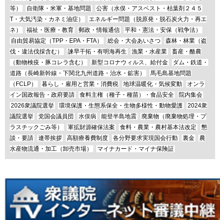
等）
自衛隊・米軍・基地問題
公害（水俣・アスベスト・枯葉剤２４５
T・大気汚染・カネミ油症）
エネルギー問題（脱原発・脱石炭火力・再エ
ネ）
福祉・医療・教育
郵政・情報通信
平和・憲法・安保（戦争法）
自由貿易協定（TPP・EPA・FTA）
総会・大会あいさつ
森林・林業（盗
伐・違法伐採含む）
諫早干拓・有明海再生
漁業・水産業
畜産・酪農
（動物検疫・豚コレラ含む）
新型コロナウィルス、給付金
ダム・鉄道・
道路（長崎新幹線・下関北九州道路・治水・鉱害）
馬毛島基地問題
（FCLP）
暮らし・雇用と営業・消費税
地球温暖化・気候変動
オンラ
イン国政報告・政府要請
食料主権（種子・種苗）・食品安全
院内集会
2026衆議院選挙
環境保護・生態系保全・生物多様性・動物愛護
2024衆
議院選挙
党国会議員団
水俣病
能登半島地震
廃棄物（廃棄物処理・プ
ラスチックごみ等）
軍拡財源確保法案
食料・農業・農村基本法改定
懇
談・要請
連帯挨拶
高額療養費制度
各分野要求実現国会行動
裏金
農
水産物流通・加工（卸売市場）
マイナカード・マイナ保険証