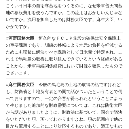
こういう日本の自衛隊基地をつくるのに、なぜ米軍普天間基
地の移設費用を使うんですか。この流用はおかしいんじゃな
いですか。流用を担当したのは財務大臣です。麻生大臣、い
かがですか。
○河野国務大臣
恒久的なＦＣＬＰ施設の確保は安全保障上
の重要課題であり、訓練の移転により地元の負担を軽減する
ためにも喫緊に解決すべき課題として日米間で特定され、こ
れまで馬毛島の取得に取り組んできているという経緯がある
ことから、米軍再編関係経費において財源を確保したもので
ございます。
○麻生国務大臣
今般の馬毛島の土地の取得の話ですけれど
も、防衛省と土地所有者との間で話がついたということで伺
っておりますので、一定の合意が得られたということによっ
て生じました追加的な財政需要については、これは防衛大臣
から話がありましたように、財政法に基づいて、国会で議決
をいただいた項、項ってわかりますよね、項の範囲内で他の
目から流用することにより対応するものであり、適正なもの