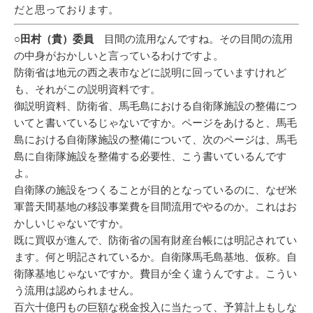
だと思っております。
○田村（貴）委員
目間の流用なんですね。その目間の流用
の中身がおかしいと言っているわけですよ。
防衛省は地元の西之表市などに説明に回っていますけれど
も、それがこの説明資料です。
御説明資料、防衛省、馬毛島における自衛隊施設の整備につ
いてと書いているじゃないですか。ページをあけると、馬毛
島における自衛隊施設の整備について、次のページは、馬毛
島に自衛隊施設を整備する必要性、こう書いているんです
よ。
自衛隊の施設をつくることが目的となっているのに、なぜ米
軍普天間基地の移設事業費を目間流用でやるのか。これはお
かしいじゃないですか。
既に買収が進んで、防衛省の国有財産台帳には明記されてい
ます。何と明記されているか。自衛隊馬毛島基地、仮称。自
衛隊基地じゃないですか。費目が全く違うんですよ。こうい
う流用は認められません。
百六十億円もの巨額な税金投入に当たって、予算計上もしな