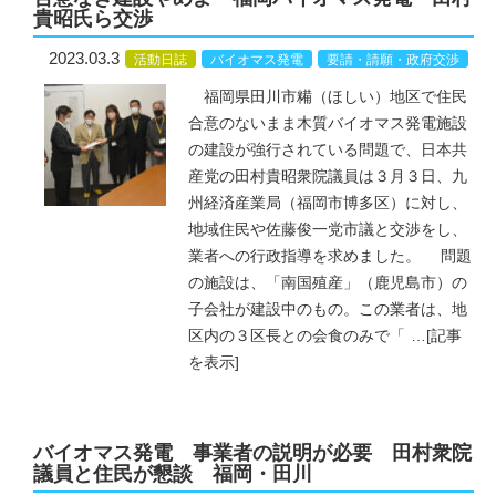
貴昭氏ら交渉
2023.03.3
活動日誌
バイオマス発電
要請・請願・政府交渉
福岡県田川市糒（ほしい）地区で住民
合意のないまま木質バイオマス発電施設
の建設が強行されている問題で、日本共
産党の田村貴昭衆院議員は３月３日、九
州経済産業局（福岡市博多区）に対し、
地域住民や佐藤俊一党市議と交渉をし、
業者への行政指導を求めました。 問題
の施設は、「南国殖産」（鹿児島市）の
子会社が建設中のもの。この業者は、地
区内の３区長との会食のみで「
…
[記事
を表示]
バイオマス発電 事業者の説明が必要 田村衆院
議員と住民が懇談 福岡・田川