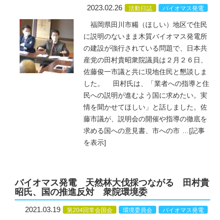
2023.02.26
活動日誌
バイオマス発電
福岡県田川市糒（ほしい）地区で住民
に説明のないまま木質バイオマス発電所
の建設が強行されている問題で、日本共
産党の田村貴昭衆院議員は２月２６日、
佐藤俊一市議と共に現地住民と懇談しま
した。 田村氏は、「業者への指導と住
民への説明が進むよう国に求めたい。実
情を聞かせてほしい」と話しました。佐
藤市議が、説明会の開催や指導の徹底を
求める国への意見書、市への市
…
[記事
を表示]
バイオマス発電 天然林大伐採つながる 田村貴
昭氏、国の推進反対 衆院環境委
2021.03.19
第204回常会国会
環境委員会
バイオマス発電