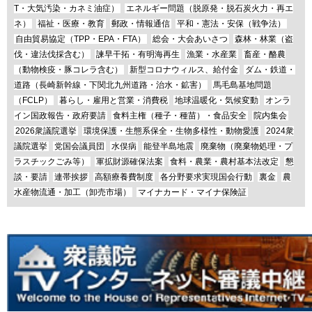
T・大気汚染・カネミ油症）
エネルギー問題（脱原発・脱石炭火力・再エ
ネ）
福祉・医療・教育
郵政・情報通信
平和・憲法・安保（戦争法）
自由貿易協定（TPP・EPA・FTA）
総会・大会あいさつ
森林・林業（盗
伐・違法伐採含む）
諫早干拓・有明海再生
漁業・水産業
畜産・酪農
（動物検疫・豚コレラ含む）
新型コロナウィルス、給付金
ダム・鉄道・
道路（長崎新幹線・下関北九州道路・治水・鉱害）
馬毛島基地問題
（FCLP）
暮らし・雇用と営業・消費税
地球温暖化・気候変動
オンラ
イン国政報告・政府要請
食料主権（種子・種苗）・食品安全
院内集会
2026衆議院選挙
環境保護・生態系保全・生物多様性・動物愛護
2024衆
議院選挙
党国会議員団
水俣病
能登半島地震
廃棄物（廃棄物処理・プ
ラスチックごみ等）
軍拡財源確保法案
食料・農業・農村基本法改定
懇
談・要請
連帯挨拶
高額療養費制度
各分野要求実現国会行動
裏金
農
水産物流通・加工（卸売市場）
マイナカード・マイナ保険証