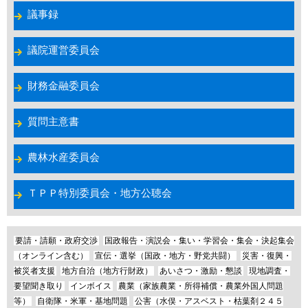
議事録
議院運営委員会
財務金融委員会
質問主意書
農林水産委員会
ＴＰＰ特別委員会・地方公聴会
要請・請願・政府交渉
国政報告・演説会・集い・学習会・集会・決起集会
（オンライン含む）
宣伝・選挙（国政・地方・野党共闘）
災害・復興・
被災者支援
地方自治（地方行財政）
あいさつ・激励・懇談
現地調査・
要望聞き取り
インボイス
農業（家族農業・所得補償・農業外国人問題
等）
自衛隊・米軍・基地問題
公害（水俣・アスベスト・枯葉剤２４５