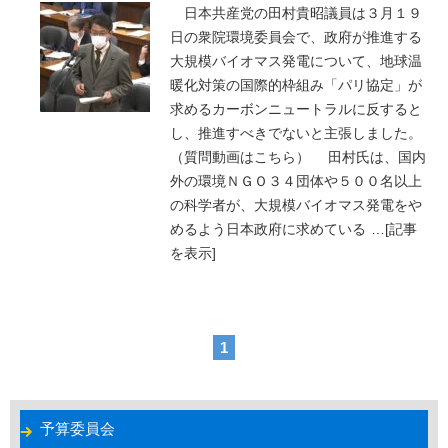
日本共産党の田村貴昭議員は３月１９
日の衆院環境委員会で、政府が推進する
大規模バイオマス発電について、地球温
暖化対策の国際的枠組み「パリ協定」が
求めるカーボンニュートラルに反すると
し、推進すべきでないと主張しました。
（質問動画はこちら） 田村氏は、国内
外の環境ＮＧＯ３４団体や５００名以上
の科学者が、大規模バイオマス発電をや
めるよう日本政府に求めている
…
[記事
を表示]
1
予算委員会