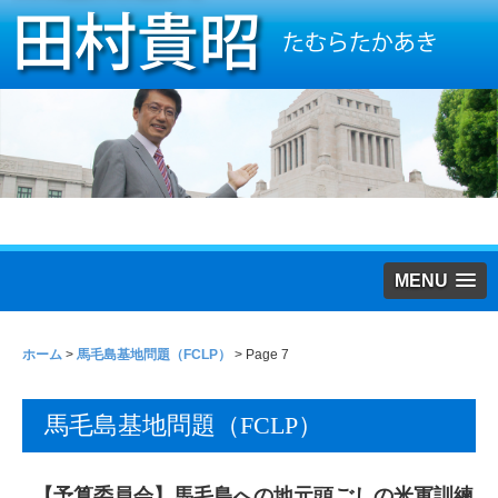
MENU
ホーム
>
馬毛島基地問題（FCLP）
> Page 7
馬毛島基地問題（FCLP）
【予算委員会】馬毛島への地元頭ごしの米軍訓練