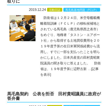
取りに
2019.12.24
活動日誌
馬毛島基地問題（FCLP）
防衛省は１２月２４日、米空母艦載機
離着陸訓練（ＦＣＬＰ）の移転候補地と
されている馬毛島（鹿児島県西之表市）
をめぐり、地権者「タストン・エアポー
ト社」から取得する土地買収費用を２０
１９年度予算の在日米軍関係経費から流
用し、すでに一部を支払ったことを明ら
かにしました。日本共産党の田村貴昭衆
院議員の聞き取りに答えました。 防衛
省は、１９年度予算に辺野古新
…
[記事
を表示]
馬毛島契約 公表を拒否 田村貴昭議員に政府が
答弁書