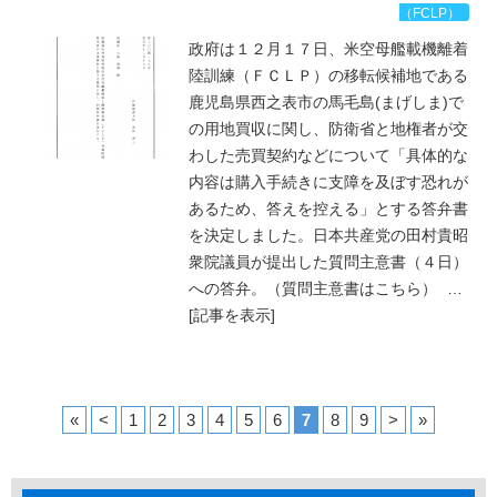
（FCLP）
政府は１２月１７日、米空母艦載機離着
陸訓練（ＦＣＬＰ）の移転候補地である
鹿児島県西之表市の馬毛島(まげしま)で
の用地買収に関し、防衛省と地権者が交
わした売買契約などについて「具体的な
内容は購入手続きに支障を及ぼす恐れが
あるため、答えを控える」とする答弁書
を決定しました。日本共産党の田村貴昭
衆院議員が提出した質問主意書（４日）
への答弁。（質問主意書はこちら）
…
[記事を表示]
«
<
1
2
3
4
5
6
7
8
9
>
»