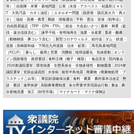
等）
自衛隊・米軍・基地問題
公害（水俣・アスベスト・枯葉剤２４５
T・大気汚染・カネミ油症）
エネルギー問題（脱原発・脱石炭火力・再エ
ネ）
福祉・医療・教育
郵政・情報通信
平和・憲法・安保（戦争法）
自由貿易協定（TPP・EPA・FTA）
総会・大会あいさつ
森林・林業（盗
伐・違法伐採含む）
諫早干拓・有明海再生
漁業・水産業
畜産・酪農
（動物検疫・豚コレラ含む）
新型コロナウィルス、給付金
ダム・鉄道・
道路（長崎新幹線・下関北九州道路・治水・鉱害）
馬毛島基地問題
（FCLP）
暮らし・雇用と営業・消費税
地球温暖化・気候変動
オンラ
イン国政報告・政府要請
食料主権（種子・種苗）・食品安全
院内集会
2026衆議院選挙
環境保護・生態系保全・生物多様性・動物愛護
2024衆
議院選挙
党国会議員団
水俣病
能登半島地震
廃棄物（廃棄物処理・プ
ラスチックごみ等）
軍拡財源確保法案
食料・農業・農村基本法改定
懇
談・要請
連帯挨拶
高額療養費制度
各分野要求実現国会行動
裏金
農
水産物流通・加工（卸売市場）
マイナカード・マイナ保険証