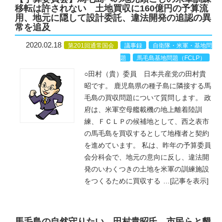
移転は許されない 土地買収に160億円の予算流
用、地元に隠して設計委託、違法開発の追認の異
常を追及
2020.02.18
第201回通常国会
議事録
自衛隊・米軍・基地問
題
馬毛島基地問題（FCLP）
○田村（貴）委員 日本共産党の田村貴
昭です。 鹿児島県の種子島に隣接する馬
毛島の買収問題について質問します。 政
府は、米軍空母艦載機の地上離着陸訓
練、ＦＣＬＰの候補地として、西之表市
の馬毛島を買収するとして地権者と契約
を進めています。 私は、昨年の予算委員
会分科会で、地元の意向に反し、違法開
発のいわくつきの土地を米軍の訓練施設
をつくるために買収する
…
[記事を表示]
馬毛島の自然守りたい 田村貴昭氏、市民らと懇