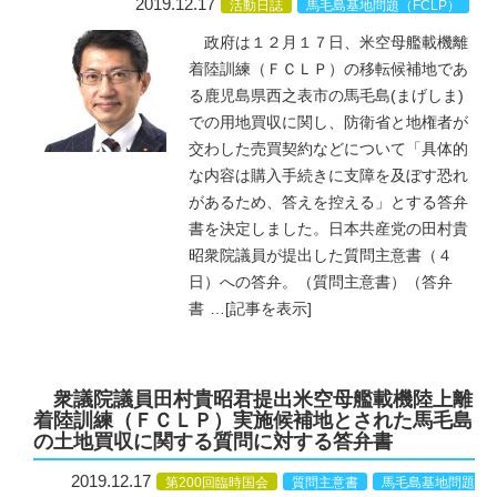
2019.12.17
活動日誌
馬毛島基地問題（FCLP）
政府は１２月１７日、米空母艦載機離
着陸訓練（ＦＣＬＰ）の移転候補地であ
る鹿児島県西之表市の馬毛島(まげしま)
での用地買収に関し、防衛省と地権者が
交わした売買契約などについて「具体的
な内容は購入手続きに支障を及ぼす恐れ
があるため、答えを控える」とする答弁
書を決定しました。日本共産党の田村貴
昭衆院議員が提出した質問主意書（４
日）への答弁。（質問主意書）（答弁
書
…
[記事を表示]
衆議院議員田村貴昭君提出米空母艦載機陸上離
着陸訓練（ＦＣＬＰ）実施候補地とされた馬毛島
の土地買収に関する質問に対する答弁書
2019.12.17
第200回臨時国会
質問主意書
馬毛島基地問題