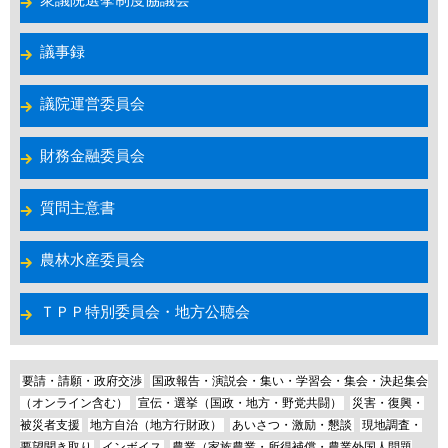
議事録
議院運営委員会
財務金融委員会
質問主意書
農林水産委員会
ＴＰＰ特別委員会・地方公聴会
要請・請願・政府交渉
国政報告・演説会・集い・学習会・集会・決起集会
（オンライン含む）
宣伝・選挙（国政・地方・野党共闘）
災害・復興・
被災者支援
地方自治（地方行財政）
あいさつ・激励・懇談
現地調査・
要望聞き取り
インボイス
農業（家族農業・所得補償・農業外国人問題