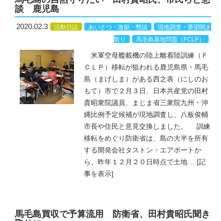
談 鹿児島
2020.02.3
活動日誌
あいさつ・激励・懇談
現地調査・要望聞き
取り
馬毛島基地問題（FCLP）
米軍空母艦載機の陸上離着陸訓練（Ｆ
ＣＬＰ）移転が狙われる鹿児島県・馬毛
島（まげしま）がある西之表（にしのお
もて）市で２月３日、日本共産党の田村
貴昭衆院議員、まじま省三衆院九州・沖
縄比例予定候補が現地調査し、八板俊輔
市長や住民と意見交換しました。 訓練
移転をめぐり防衛省は、島の大半を所有
する開発会社タストン・エアポートか
ら、昨年１２月２０日時点で土地
…
[記
事を表示]
馬毛島買収で予算流用 防衛省、田村貴昭氏聞き