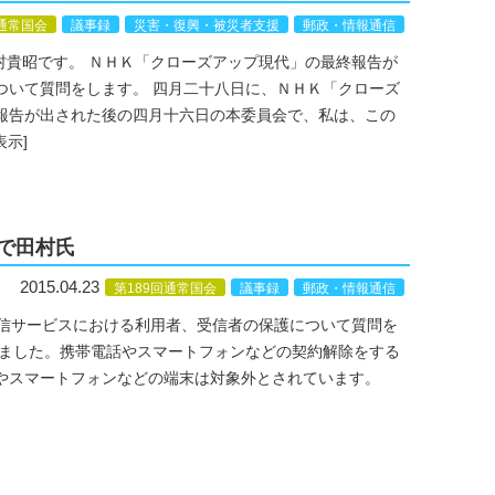
回通常国会
議事録
災害・復興・被災者支援
郵政・情報通信
村貴昭です。 ＮＨＫ「クローズアップ現代」の最終報告が
ついて質問をします。 四月二十八日に、ＮＨＫ「クローズ
報告が出された後の四月十六日の本委員会で、私は、この
表示]
約で田村氏
2015.04.23
第189回通常国会
議事録
郵政・情報通信
通信サービスにおける利用者、受信者の保護について質問を
ました。携帯電話やスマートフォンなどの契約解除をする
帯やスマートフォンなどの端末は対象外とされています。