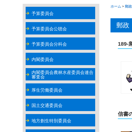
ホーム
>
郵政
予算委員会
郵政
予算委員会公聴会
18
予算委員会分科会
内閣委員会
内閣委員会農林水産委員会連合
審査会
厚生労働委員会
国土交通委員会
信書
地方創生特別委員会