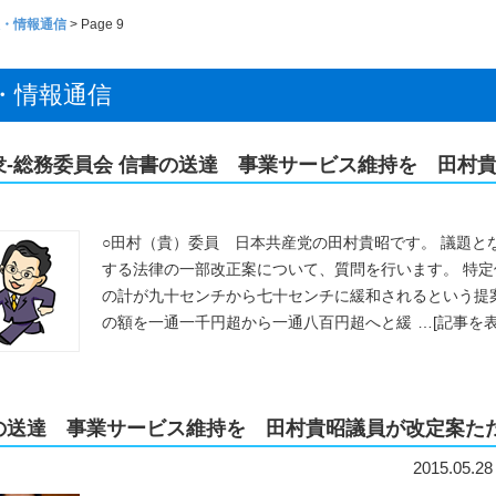
・情報通信
> Page 9
・情報通信
9-衆-総務委員会 信書の送達 事業サービス維持を 田村
○田村（貴）委員 日本共産党の田村貴昭です。 議題と
する法律の一部改正案について、質問を行います。 特
の計が九十センチから七十センチに緩和されるという提
の額を一通一千円超から一通八百円超へと緩
…
[記事を表
の送達 事業サービス維持を 田村貴昭議員が改定案た
2015.05.28