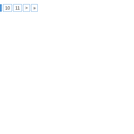
10
11
>
»