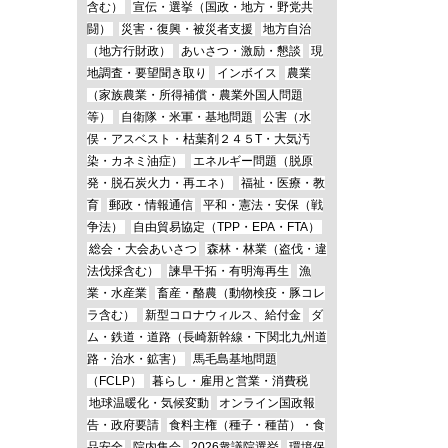
含む）
宣伝・選挙（国政・地方・野党共
闘）
災害・復興・被災者支援
地方自治
（地方行財政）
あいさつ・激励・懇談
現
地調査・要望聞き取り
インボイス
農業
（家族農業・所得補償・農業外国人問題
等）
自衛隊・米軍・基地問題
公害（水
俣・アスベスト・枯葉剤２４５T・大気汚
染・カネミ油症）
エネルギー問題（脱原
発・脱石炭火力・再エネ）
福祉・医療・教
育
郵政・情報通信
平和・憲法・安保（戦
争法）
自由貿易協定（TPP・EPA・FTA）
総会・大会あいさつ
森林・林業（盗伐・違
法伐採含む）
諫早干拓・有明海再生
漁
業・水産業
畜産・酪農（動物検疫・豚コレ
ラ含む）
新型コロナウィルス、給付金
ダ
ム・鉄道・道路（長崎新幹線・下関北九州道
路・治水・鉱害）
馬毛島基地問題
（FCLP）
暮らし・雇用と営業・消費税
地球温暖化・気候変動
オンライン国政報
告・政府要請
食料主権（種子・種苗）・食
品安全
院内集会
2026衆議院選挙
環境保