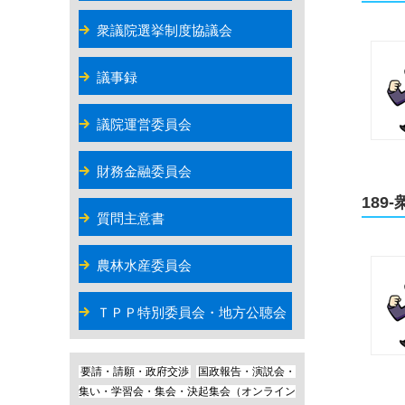
衆議院選挙制度協議会
議事録
議院運営委員会
財務金融委員会
18
質問主意書
農林水産委員会
ＴＰＰ特別委員会・地方公聴会
要請・請願・政府交渉
国政報告・演説会・
集い・学習会・集会・決起集会（オンライン