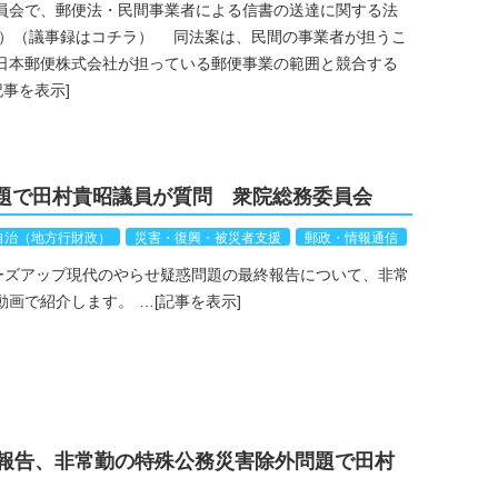
員会で、郵便法・民間事業者による信書の送達に関する法
ラ）（議事録はコチラ） 同法案は、民間の事業者が担うこ
日本郵便株式会社が担っている郵便事業の範囲と競合する
記事を表示]
題で田村貴昭議員が質問 衆院総務委員会
自治（地方行財政）
災害・復興・被災者支援
郵政・情報通信
ーズアップ現代のやらせ疑惑問題の最終報告について、非常
動画で紹介します。
…
[記事を表示]
」最終報告、非常勤の特殊公務災害除外問題で田村