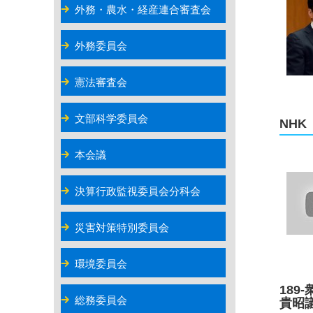
外務・農水・経産連合審査会
外務委員会
憲法審査会
文部科学委員会
NH
本会議
決算行政監視委員会分科会
災害対策特別委員会
環境委員会
189
総務委員会
貴昭