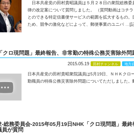
日本共産党の田村貴昭議員は５月２８日の衆院総務委
律の改定案について質問しました。 （質問動画はコチ
とのできる特定信書便サービスの範囲を拡大するもの。
ため、競争の激化などによって、郵便事業のユニバ
…
[
K「クロ現問題」最終報告、非常勤の特殊公務災害除外問
2015.05.19
田村チャンネル
地方
日本共産党の田村貴昭衆院議員は5月19日、ＮＨＫクロ
勤職員の特殊公務災害除外問題についてただしました。
-衆-総務委員会-2015年05月19日NHK「クロ現問題
議員が質問