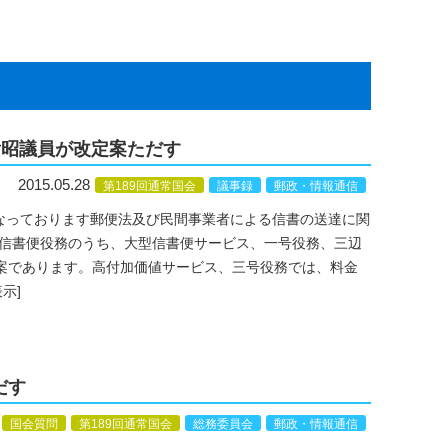
貴昭議員が改定案ただす
2015.05.28
第189回通常国会
議事録
郵政・情報通信
なっております郵便法及び民間事業者による信書の送達に関
定信書便役務のうち、大型信書便サービス、一号役務、三辺
案であります。高付加価値サービス、三号役務では、料金
示]
だす
国会質問
第189回通常国会
総務委員会
郵政・情報通信