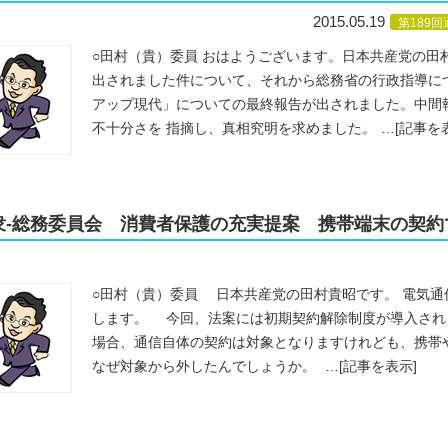
2015.05.19
第189
○田村（貴）委員 おはようございます。日本共産党の田
出されました件について、それから総務省の行政指導に
アップ現代」についての最終報告が出されました。中間
不十分さを 指摘し、真相究明を求めました。
…
[記事を
9-衆-総務委員会 消費者保護の充実提案 携帯端末の契
○田村（貴）委員 日本共産党の田村貴昭です。 電気
します。 今回、法案には初期契約解除制度が導入され
場合、通信自体の契約は対象となりますけれども、携
なぜ対象から外したんでしょうか。
…
[記事を表示]