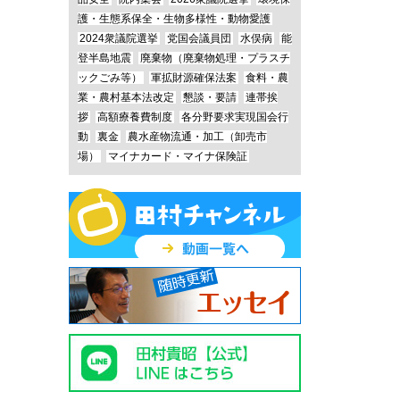
護・生態系保全・生物多様性・動物愛護
2024衆議院選挙
党国会議員団
水俣病
能
登半島地震
廃棄物（廃棄物処理・プラスチ
ックごみ等）
軍拡財源確保法案
食料・農
業・農村基本法改定
懇談・要請
連帯挨
拶
高額療養費制度
各分野要求実現国会行
動
裏金
農水産物流通・加工（卸売市
場）
マイナカード・マイナ保険証