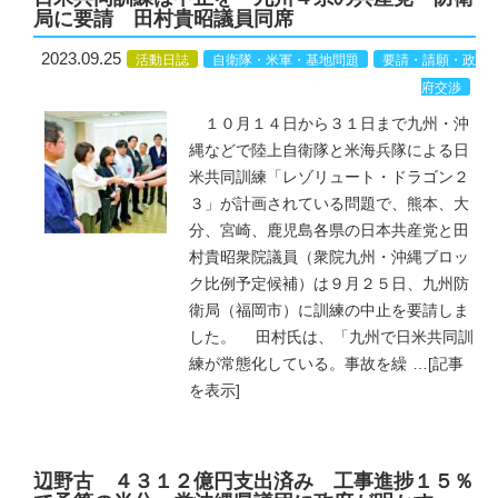
局に要請 田村貴昭議員同席
2023.09.25
活動日誌
自衛隊・米軍・基地問題
要請・請願・政
府交渉
１０月１４日から３１日まで九州・沖
縄などで陸上自衛隊と米海兵隊による日
米共同訓練「レゾリュート・ドラゴン２
３」が計画されている問題で、熊本、大
分、宮崎、鹿児島各県の日本共産党と田
村貴昭衆院議員（衆院九州・沖縄ブロッ
ク比例予定候補）は９月２５日、九州防
衛局（福岡市）に訓練の中止を要請しま
した。 田村氏は、「九州で日米共同訓
練が常態化している。事故を繰
…
[記事
を表示]
辺野古 ４３１２億円支出済み 工事進捗１５％