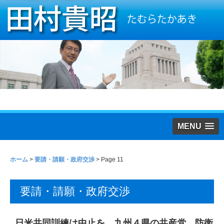
MENU
ホーム
>
要請・請願・政府交渉
> Page 11
要請・請願・政府交渉
日米共同訓練は中止を 九州４県の共産党 防衛