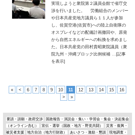
実現しようと衆院第２議員会館で省庁交
渉を行いました。 労働組合のメンバー
や日本共産党地方議員ら１１人が参加
し、佐賀空港(佐賀市)への陸上自衛隊の
オスプレイなどの配備計画撤回や、原発
から自然エネルギーへの転換を求めまし
た。日本共産党の田村貴昭衆院議員（衆
院九州・沖縄ブロック比例候補
…
[記事
を表示]
«
<
6
7
8
9
10
11
12
13
14
15
16
>
»
要請・請願・政府交渉
国政報告・演説会・集い・学習会・集会・決起集会
（オンライン含む）
宣伝・選挙（国政・地方・野党共闘）
災害・復興・
被災者支援
地方自治（地方行財政）
あいさつ・激励・懇談
現地調査・