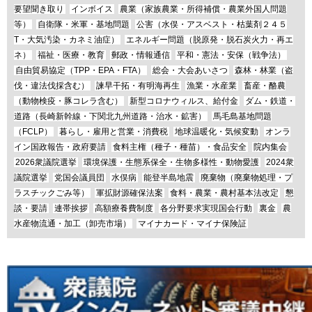
要望聞き取り
インボイス
農業（家族農業・所得補償・農業外国人問題
等）
自衛隊・米軍・基地問題
公害（水俣・アスベスト・枯葉剤２４５
T・大気汚染・カネミ油症）
エネルギー問題（脱原発・脱石炭火力・再エ
ネ）
福祉・医療・教育
郵政・情報通信
平和・憲法・安保（戦争法）
自由貿易協定（TPP・EPA・FTA）
総会・大会あいさつ
森林・林業（盗
伐・違法伐採含む）
諫早干拓・有明海再生
漁業・水産業
畜産・酪農
（動物検疫・豚コレラ含む）
新型コロナウィルス、給付金
ダム・鉄道・
道路（長崎新幹線・下関北九州道路・治水・鉱害）
馬毛島基地問題
（FCLP）
暮らし・雇用と営業・消費税
地球温暖化・気候変動
オンラ
イン国政報告・政府要請
食料主権（種子・種苗）・食品安全
院内集会
2026衆議院選挙
環境保護・生態系保全・生物多様性・動物愛護
2024衆
議院選挙
党国会議員団
水俣病
能登半島地震
廃棄物（廃棄物処理・プ
ラスチックごみ等）
軍拡財源確保法案
食料・農業・農村基本法改定
懇
談・要請
連帯挨拶
高額療養費制度
各分野要求実現国会行動
裏金
農
水産物流通・加工（卸売市場）
マイナカード・マイナ保険証