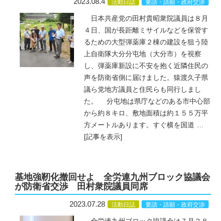
2023.08.4
活動日誌
要請・請願・政府交渉
日本共産党の田村貴昭衆院議員は８月
４日、国が長距離ミサイルなどを保管す
るための大型弾薬庫２棟の建設を狙う陸
上自衛隊大分分屯地（大分市）を視察
し、弾薬庫新設に不安を抱く近隣住民の
声を防衛省側に届けました。猿渡久子県
議ら党地方議員と住民らも同行しまし
た。 分屯地は県庁などのある市中心部
から約８キロ、敷地面積は約１５５万平
方メートルあります。すぐ横を国道
…
[記事を表示]
基地強靭化撤回せよ 全労連九州ブロック協議会
が防衛省交渉 田村衆院議員同席
2023.07.28
活動日誌
要請・請願・政府交渉