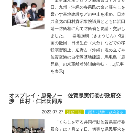
全労連九州ブロック協議会は７月２８
日、九州・沖縄の各県民の命と暮らしを
脅かす基地建設などの中止を求め、日本
共産党の田村貴昭衆院議員とともに浜田
靖一防衛相に宛て防衛省と要請・交渉し
ました。 基地強靭（きょうじん）化計
画の撤回、日出生台（大分）などでの移
転演習廃止、辺野古（沖縄）埋め立てや
佐賀空港の自衛隊基地建設、馬毛島（鹿
児島）の米軍離着陸訓練移転・
…
[記事
を表示]
オスプレイ・原発ノー 佐賀県実行委が政府交
渉 田村・仁比氏同席
2023.07.27
活動日誌
要請・請願・政府交渉
「くらしを守る共同行動佐賀県実行委
員会」は７月２７日、切実な県民要求を