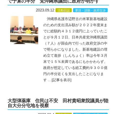
で予算の半分 党沖縄県議団に政府が明かす
2023.09.12
活動日誌
要請・請願・政府交渉
沖縄県名護市辺野古の米軍新基地建設
のための支出済み額が２０２２年度末ま
でに総額約４３１２億円に上っていたこ
とが９月１２日、日本共産党沖縄県議団
（７人）が国会内で行った政府交渉の中
で明らかになりました。新基地建設の埋
め立て進捗（しんちょく）率は今年３月
末で１５％未満であるにもかかわらず、
政府が想定している総工費約９３００億
円の半分近くを支出したことになりま
す
…
[記事を表示]
大型弾薬庫 住民は不安 田村貴昭衆院議員が陸
自大分分屯地を視察